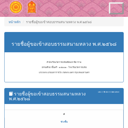
Toggle
navigation
หน้าหลัก
รายชื่อผู้ขอเข้าสอบธรรมสนามหลวง พ.ศ.๒๕๖๘
รายชื่อผู้ขอเข้าสอบธรรมสนามหลวง พ.ศ.๒๕๖๘
สำนักเรียนวัดราชบพิธสถิตมหาสีมาราม
ธรรมศึกษาชั้นตรี - ๑๐๒๐๐๑ - โรงเรียนวัดราชบพิธ
แขวงพระบรมมหาราชวัง เขตพระนคร กรุงเทพมหานคร
รายชื่อผู้ขอเข้าสอบธรรมสนามหลวง
แสดง
1 ถึง 50
จาก
580
ผลลัพธ์
พ.ศ.๒๕๖๘
#
ช่วงชั้น