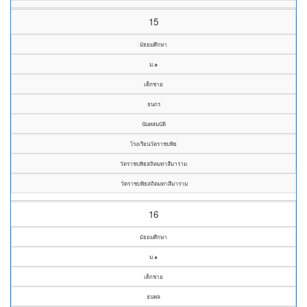
15
มัธยมศึกษา
ม.๑
เด็กชาย
ธนกร
นันทสมบัติ
โรงเรียนวัดราชบพิธ
วัดราชบพิธสถิตมหาสีมาราม
วัดราชบพิธสถิตมหาสีมาราม
16
มัธยมศึกษา
ม.๑
เด็กชาย
ธนพล