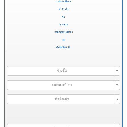
ระดับการศึกษา
คำนำหน้า
ชื่อ
นามสกุล
องค์กร/สถานศึกษา
วัด
สำนักเรียน
ช่วงชั้น
ระดับการศึกษา
คำนำหน้า