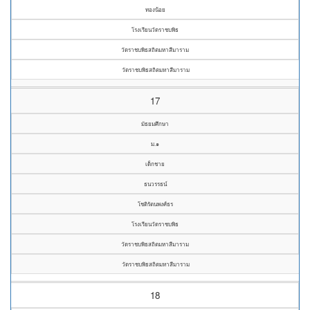
ทองน้อย
โรงเรียนวัดราชบพิธ
วัดราชบพิธสถิตมหาสีมาราม
วัดราชบพิธสถิตมหาสีมาราม
17
มัธยมศึกษา
ม.๑
เด็กชาย
ธนวรรธน์
โชติรัตนพงศ์ธร
โรงเรียนวัดราชบพิธ
วัดราชบพิธสถิตมหาสีมาราม
วัดราชบพิธสถิตมหาสีมาราม
18