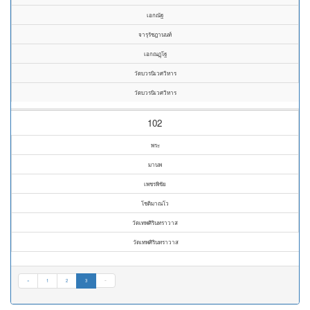
เอกณัฐ
จารุรัชฎานนท์
เอกณฏฺโฐ
วัดบวรนิเวศวิหาร
วัดบวรนิเวศวิหาร
102
พระ
มานพ
เพชรพิชัย
โชติมาณโว
วัดเทพศิรินทราวาส
วัดเทพศิรินทราวาส
«
1
2
3
»