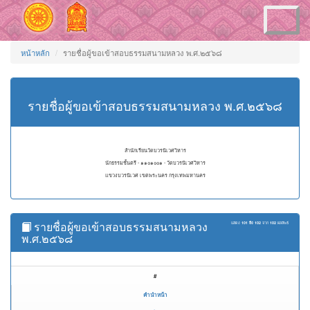
Toggle
navigation
หน้าหลัก
รายชื่อผู้ขอเข้าสอบธรรมสนามหลวง พ.ศ.๒๕๖๘
รายชื่อผู้ขอเข้าสอบธรรมสนามหลวง พ.ศ.๒๕๖๘
สำนักเรียนวัดบวรนิเวศวิหาร
นักธรรมชั้นตรี - ๑๑๐๑๐๐๑ - วัดบวรนิเวศวิหาร
แขวงบวรนิเวศ เขตพระนคร กรุงเทพมหานคร
รายชื่อผู้ขอเข้าสอบธรรมสนามหลวง
แสดง
101 ถึง 102
จาก
102
ผลลัพธ์
พ.ศ.๒๕๖๘
#
คำนำหน้า