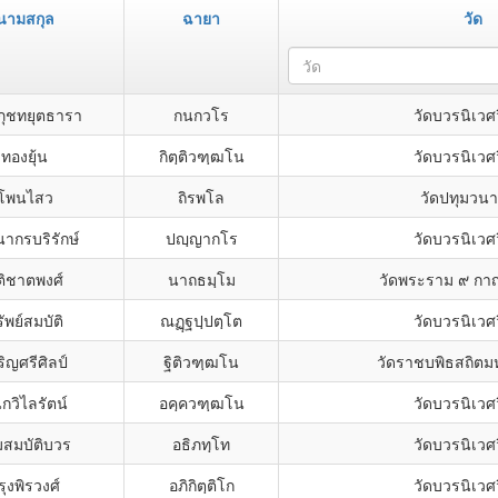
นามสกุล
ฉายา
วัด
วัด
ภุชทยุตธารา
กนกวโร
วัดบวรนิเวศ
ทองยุ้น
กิตฺติวฑฺฒโน
วัดบวรนิเวศ
โพนไสว
ถิรพโล
วัดปทุมวน
ากรบริรักษ์
ปญฺญากโร
วัดบวรนิเวศ
ติชาตพงศ์
นาถธมฺโม
วัดพระราม ๙ กา
ัพย์สมบัติ
ณฏฺฐปฺปตฺโต
วัดบวรนิเวศ
ริญศรีศิลป์
ฐิติวฑฺฒโน
วัดราชบพิธสถิตม
กวิไลรัตน์
อคฺควฑฺฒโน
วัดบวรนิเวศ
มสมบัติบวร
อธิภทฺโท
วัดบวรนิเวศ
รุงพิรวงศ์
อภิกิตฺติโก
วัดบวรนิเวศ