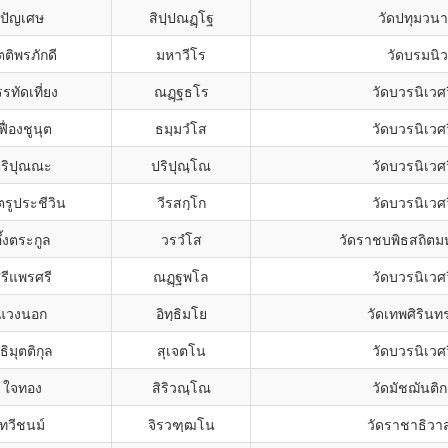
ปัญเศษ
สิปฺปณฏฺโฐ
วัดปทุมวน
ตติพรภักดี
มหาวีโร
วัดบรมนิ
รทัดเที่ยง
ณฏฺฐธโร
วัดบวรนิเวศ
ฟื่องชูนุต
ธมฺมวํโส
วัดบวรนิเวศ
ริปุณณะ
ปริปุณฺโณ
วัดบวรนิเวศ
รูประชีวิน
วีรสกฺโก
วัดบวรนิเวศ
ึ้งตระกูล
วรวํโส
วัดราชบพิธสถิตม
รีแพรศรี
ณฏฺฐพโล
วัดบวรนิเวศ
แวงนอก
อิทฺธิมโย
วัดเทพศิริน
ธิมุตติกุล
สุเจตโน
วัดบวรนิเวศ
ใจทอง
สิริวณฺโณ
วัดมัชฌันติ
ทวีชนม์
จิรวฑฺฒโน
วัดราชาธิวา