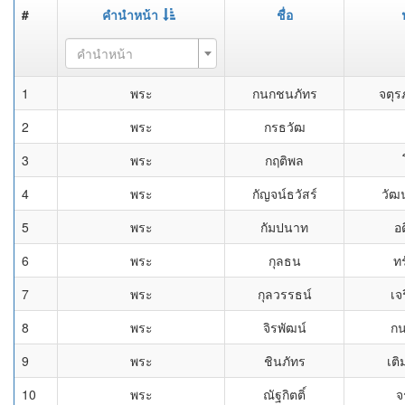
#
คำนำหน้า
ชื่อ
คำนำหน้า
1
พระ
กนกชนภัทร
จตุร
2
พระ
กรธวัฒ
3
พระ
กฤติพล
4
พระ
กัญจน์ธวัสร์
วัฒน
5
พระ
กัมปนาท
อ
6
พระ
กุลธน
ทร
7
พระ
กุลวรรธน์
เจ
8
พระ
จิรพัฒน์
กน
9
พระ
ชินภัทร
เติ
10
พระ
ณัฐกิตติ์
จ