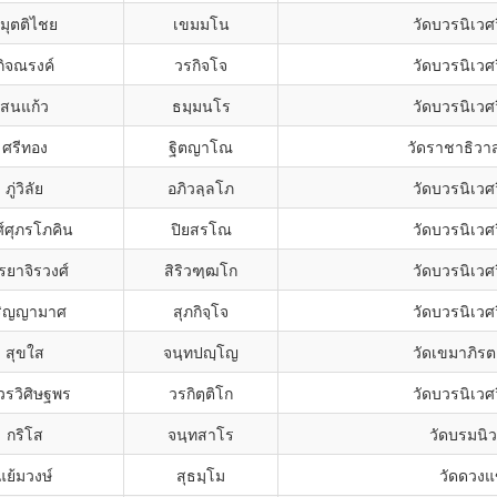
ิมุตติไชย
เขมมโน
วัดบวรนิเวศ
กิจณรงค์
วรกิจโจ
วัดบวรนิเวศ
สนแก้ว
ธมฺมนโร
วัดบวรนิเวศ
ศรีทอง
ฐิตญาโณ
วัดราชาธิวา
ภู่วิลัย
อภิวลฺลโภ
วัดบวรนิเวศ
์ศุภรโภคิน
ปิยสรโณ
วัดบวรนิเวศ
รยาจิรวงศ์
สิริวฑฺฒโก
วัดบวรนิเวศ
ริญญามาศ
สุภกิจฺโจ
วัดบวรนิเวศ
สุขใส
จนฺทปญฺโญ
วัดเขมาภิร
วรวิศิษฐพร
วรกิตฺติโก
วัดบวรนิเวศ
กริโส
จนฺทสาโร
วัดบรมนิ
แย้มวงษ์
สุธมฺโม
วัดดวงแ