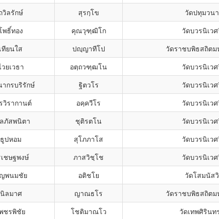
ถวิลรักษ์
สุรกฺโข
วัดปทุมวน
โพธิ์ทอง
คุณวุฑฺฒิโก
วัดบวรนิเวศ
เทียนใส
ปญฺญาทีโป
วัดราชบพิธสถิตม
ไวยเวธา
อตฺถวฑฺฒโน
วัดบวรนิเวศ
ากรบริรักษ์
ฐิตวโร
วัดบวรนิเวศ
รวิรากานต์
อคฺควีโร
วัดบวรนิเวศ
ลภัสพนิตา
ชุติรตโน
วัดบวรนิเวศ
ธูปหอม
สุโภภาโส
วัดบวรนิเวศ
รเชษฐพงษ์
ภาสวิชฺโช
วัดบวรนิเวศ
ุญพนมชัย
อติชโย
วัดโสมนัสว
นิลมาศ
ญาณธโร
วัดราชบพิธสถิตม
พชรพิชัย
โชติมาณโว
วัดเทพศิริน