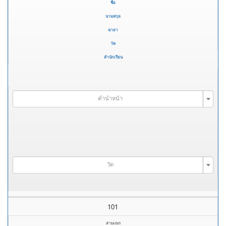
ชื่อ
นามสกุล
ฉายา
วัด
สำนักเรียน
คำนำหน้า
วัด
101
สามเณร