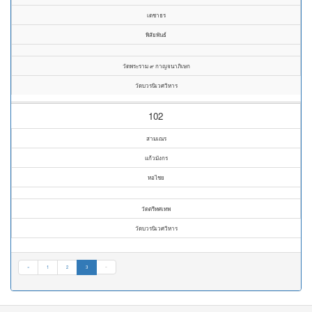
เดชาธร
พิสัยพันธ์
วัดพระราม ๙ กาญจนาภิเษก
วัดบวรนิเวศวิหาร
102
สามเณร
แก้วมังกร
หอไชย
วัดตรีทศเทพ
วัดบวรนิเวศวิหาร
«
1
2
3
»