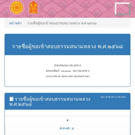
Toggle
navigation
หน้าหลัก
รายชื่อผู้ขอเข้าสอบธรรมสนามหลวง พ.ศ.๒๕๖๘
รายชื่อผู้ขอเข้าสอบธรรมสนามหลวง พ.ศ.๒๕๖๘
สำนักเรียนวัดบวรนิเวศวิหาร
นักธรรมชั้นตรี - ๑๑๐๑๐๐๑ - วัดบวรนิเวศวิหาร
แขวงบวรนิเวศ เขตพระนคร กรุงเทพมหานคร
รายชื่อผู้ขอเข้าสอบธรรมสนามหลวง
แสดง
101 ถึง 102
จาก
102
ผลลัพธ์
พ.ศ.๒๕๖๘
#
คำนำหน้า