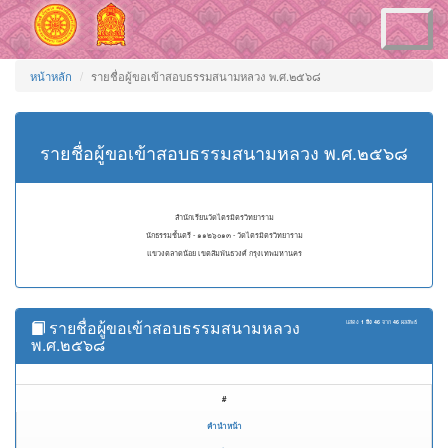
Toggle
navigation
หน้าหลัก
รายชื่อผู้ขอเข้าสอบธรรมสนามหลวง พ.ศ.๒๕๖๘
รายชื่อผู้ขอเข้าสอบธรรมสนามหลวง พ.ศ.๒๕๖๘
สำนักเรียนวัดไตรมิตรวิทยาราม
นักธรรมชั้นตรี - ๑๑๒๖๐๑๓ - วัดไตรมิตรวิทยาราม
แขวงตลาดน้อย เขตสัมพันธวงศ์ กรุงเทพมหานคร
รายชื่อผู้ขอเข้าสอบธรรมสนามหลวง
แสดง
1 ถึง 46
จาก
46
ผลลัพธ์
พ.ศ.๒๕๖๘
#
คำนำหน้า