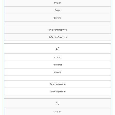
สามเณร
นิชคุณ
อุบลบาล
วัดไตรมิตรวิทยาราม
วัดไตรมิตรวิทยาราม
42
สามเณร
ปราโมทย์
สวนอาจ
วัดมหาพฤฒาราม
วัดมหาพฤฒาราม
43
สามเณร