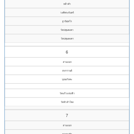
หล้าคำ
วงศ์พระจันทร์
ฐานิสฺสโร
วัดปทุมคงคา
วัดปทุมคงคา
6
สามเณร
สงกรานต์
บุณยรังคะ
วัดแก้วแจ่มฟ้า
วัดหัวลำโพง
7
สามเณร
พลทรงชัย