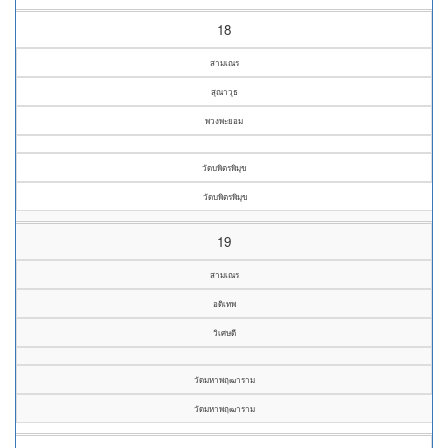
18
สามเณร
สุณาวุธ
พวงพะยอม
วัดบพิตรพิมุข
วัดบพิตรพิมุข
19
สามเณร
อดิเทพ
วิเศษดี
วัดมหาพฤฒาราม
วัดมหาพฤฒาราม