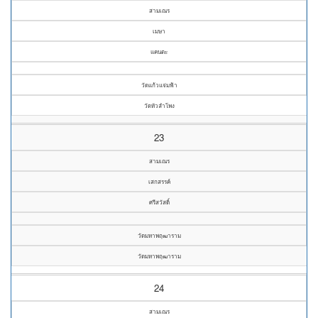
สามเณร
เมษา
แคนตะ
วัดแก้วแจ่มฟ้า
วัดหัวลำโพง
23
สามเณร
เสกสรรค์
ศรีสวัสดิ์
วัดมหาพฤฒาราม
วัดมหาพฤฒาราม
24
สามเณร