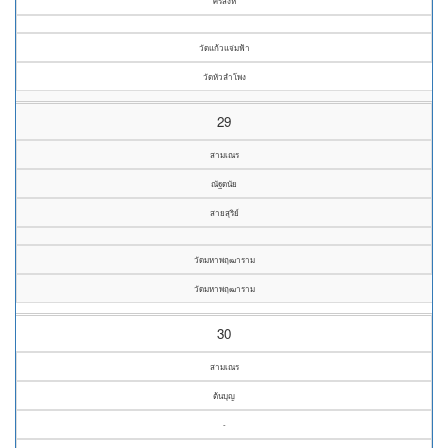
ศรีสิงห์
วัดแก้วแจ่มฟ้า
วัดหัวลำโพง
29
สามเณร
ณัฐดนัย
สายสุริย์
วัดมหาพฤฒาราม
วัดมหาพฤฒาราม
30
สามเณร
ต้นบุญ
-