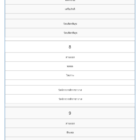
เครือภักดี
วัดบพิตรพิมุข
วัดบพิตรพิมุข
8
สามเณร
พลพล
ไพเราะ
วัดจักรวรรดิราชาวาส
วัดจักรวรรดิราชาวาส
9
สามเณร
พีระพล