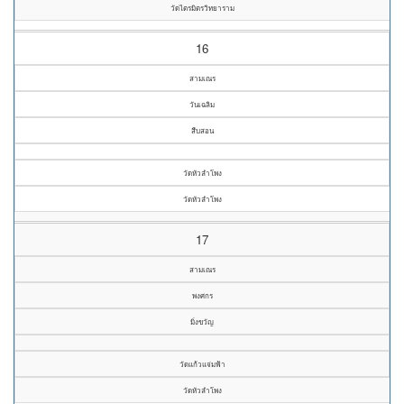
วัดไตรมิตรวิทยาราม
16
สามเณร
วันเฉลิม
สืบสอน
วัดหัวลำโพง
วัดหัวลำโพง
17
สามเณร
พงศกร
มิ่งขวัญ
วัดแก้วแจ่มฟ้า
วัดหัวลำโพง