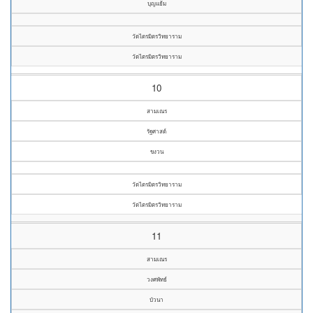
บุญแย้ม
วัดไตรมิตรวิทยาราม
วัดไตรมิตรวิทยาราม
10
สามเณร
รัฐศาสต์
ขงวน
วัดไตรมิตรวิทยาราม
วัดไตรมิตรวิทยาราม
11
สามเณร
วงศพัทธ์
บัวนา