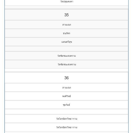
วัดปทุมคงคา
35
สามเณร
ธนภัทร
แสนทวีสุข
วัดชัยชนะสงคราม
วัดชัยชนะสงคราม
36
สามเณร
พงศ์วิทย์
ซุยรัมย์
วัดไตรมิตรวิทยาราม
วัดไตรมิตรวิทยาราม