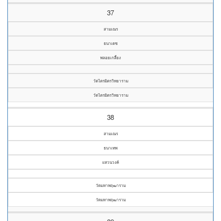
37
สามเณร
ธนาเดช
พลอยเกลี้ยง
วัดไตรมิตรวิทยาราม
วัดไตรมิตรวิทยาราม
38
สามเณร
ธนาเทพ
แหวนวงค์
วัดมหาพฤฒาราม
วัดมหาพฤฒาราม