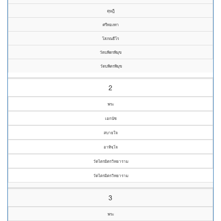
ดุษฎี
ศรีทองทา
โสภณธีโร
วัดบพิตรพิมุข
วัดบพิตรพิมุข
2
พระ
เอกนัช
สบายใจ
อาทิจฺโจ
วัดไตรมิตรวิทยาราม
วัดไตรมิตรวิทยาราม
3
พระ