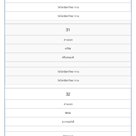
วัดไตรมิตรวิทยาราม
วัดไตรมิตรวิทยาราม
31
สามเณร
ทวีชัย
ศรีแสนยงค์
วัดไตรมิตรวิทยาราม
วัดไตรมิตรวิทยาราม
32
สามเณร
ทัศนัย
สุวรรณภักดี
วัดม่วงแค