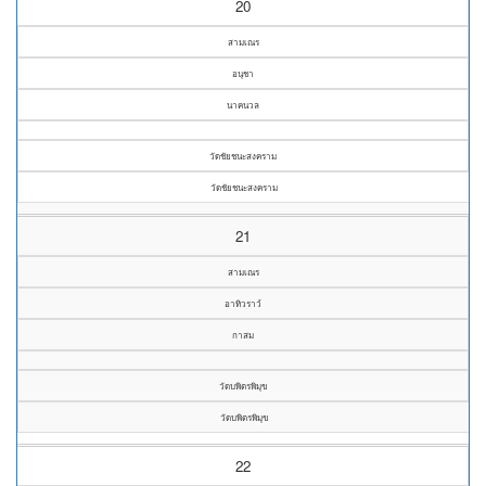
20
สามเณร
อนุชา
นาคนวล
วัดชัยชนะสงคราม
วัดชัยชนะสงคราม
21
สามเณร
อาทิวราว์
กาสม
วัดบพิตรพิมุข
วัดบพิตรพิมุข
22