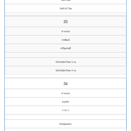
วัดหัวลำโพง
33
สามเณร
ธนพัฒน์
เสริฐแสนดี
วัดไตรมิตรวิทยาราม
วัดไตรมิตรวิทยาราม
34
สามเณร
ธนภัทร
กาขาว
วัดปทุมคงคา