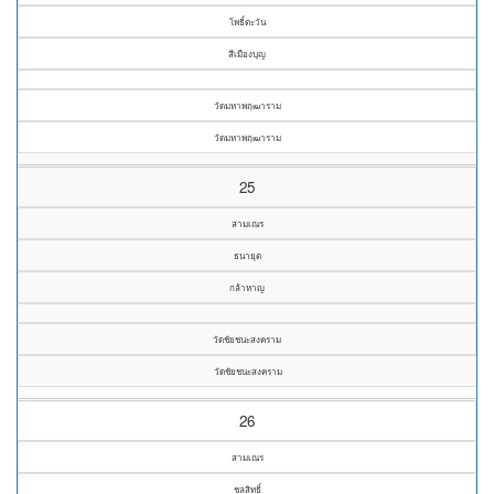
โพธิ์ตะวัน
สีเมืองบุญ
วัดมหาพฤฒาราม
วัดมหาพฤฒาราม
25
สามเณร
ธนายุต
กล้าหาญ
วัดชัยชนะสงคราม
วัดชัยชนะสงคราม
26
สามเณร
ชลสิทธิ์