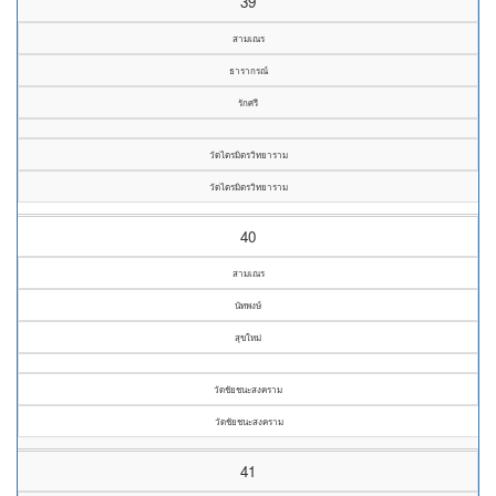
39
สามเณร
ธารากรณ์
รักศรี
วัดไตรมิตรวิทยาราม
วัดไตรมิตรวิทยาราม
40
สามเณร
นัทพงษ์
สุขใหม่
วัดชัยชนะสงคราม
วัดชัยชนะสงคราม
41