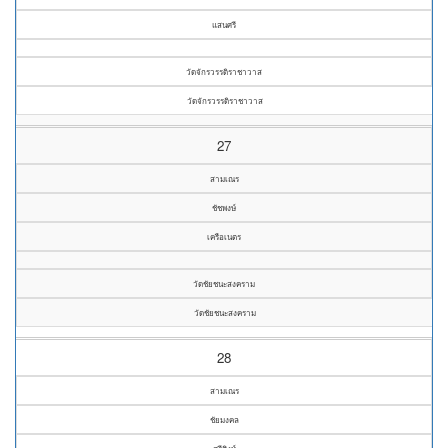
แสนศรี
วัดจักรวรรดิราชาวาส
วัดจักรวรรดิราชาวาส
27
สามเณร
ชัชพงษ์
เครือเนตร
วัดชัยชนะสงคราม
วัดชัยชนะสงคราม
28
สามเณร
ชัยมงคล