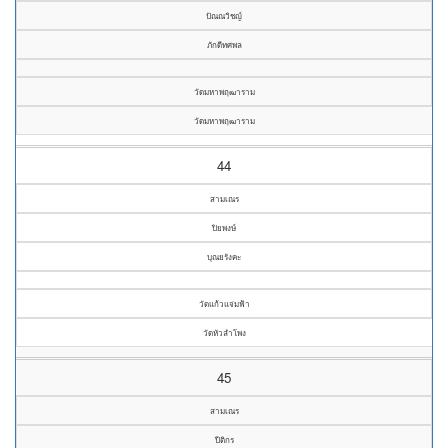
ปัณณวิชญ์
ภักดีทศพล
วัดมหาพฤฒาราม
วัดมหาพฤฒาราม
44
สามเณร
ปิยพงษ์
บุณยรังคะ
วัดแก้วแจ่มฟ้า
วัดหัวลำโพง
45
สามเณร
ปีติกร