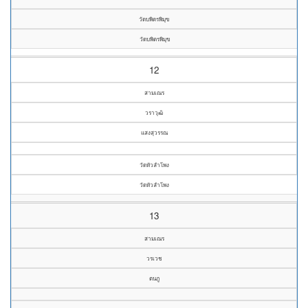
วัดบพิตรพิมุข
วัดบพิตรพิมุข
12
สามเณร
วราวุฒิ
แสงสุวรรณ
วัดหัวลำโพง
วัดหัวลำโพง
13
สามเณร
วรเวช
ตนภู