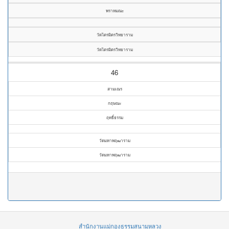
พราหมณะ
วัดไตรมิตรวิทยาราม
วัดไตรมิตรวิทยาราม
46
สามเณร
กฤษณะ
ฤทธิ์ธรรม
วัดมหาพฤฒาราม
วัดมหาพฤฒาราม
สำนักงานแม่กองธรรมสนามหลวง