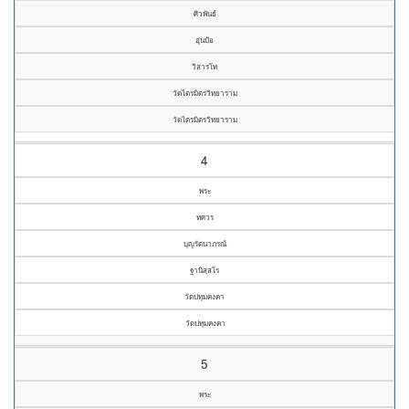
ศิวพันธ์
อุ่นป้อ
วิสารโท
วัดไตรมิตรวิทยาราม
วัดไตรมิตรวิทยาราม
4
พระ
ทศวร
บุญรัตนาภรณ์
ฐานิสฺสโร
วัดปทุมคงคา
วัดปทุมคงคา
5
พระ