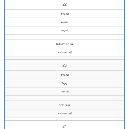
22
สามเณร
พงศภัค
สมบูรณ์
วัดสันติธรรมาราม
คณะเขตธนบุรี
23
สามเณร
ปริญญา
แซ่หาญ
วัดราชคฤห์
คณะเขตธนบุรี
24