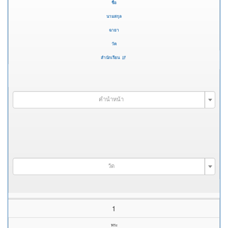
ชื่อ
นามสกุล
ฉายา
วัด
สำนักเรียน
คำนำหน้า
วัด
1
พระ