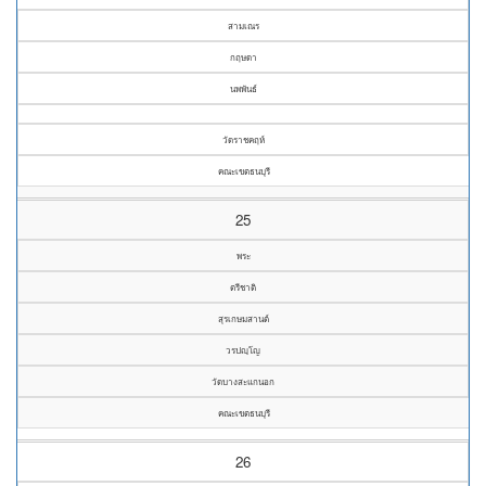
สามเณร
กฤษดา
นพพันธ์
วัดราชคฤห์
คณะเขตธนบุรี
25
พระ
ตรีชาติ
สุรเกษมสานต์
วรปญฺโญ
วัดบางสะแกนอก
คณะเขตธนบุรี
26