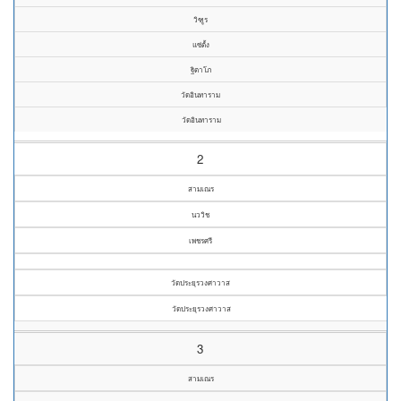
วิฑูร
แซ่ตั้ง
ฐิตาโภ
วัดอินทาราม
วัดอินทาราม
2
สามเณร
นววิช
เพชรศรี
วัดประยุรวงศาวาส
วัดประยุรวงศาวาส
3
สามเณร