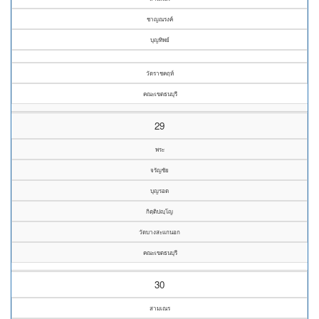
ชาญณรงค์
บุญทิพย์
วัดราชคฤห์
คณะเขตธนบุรี
29
พระ
จรัญชัย
บุญรอด
กิตฺติปญฺโญ
วัดบางสะแกนอก
คณะเขตธนบุรี
30
สามเณร