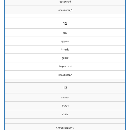
วัดราชคฤห์
คณะเขตธนบุรี
12
พระ
บุญหลง
คำคนซื่อ
ฐิตวํโส
วัดสุทธาวาส
คณะเขตธนบุรี
13
สามเณร
วีรภัทร
สมตัว
วัดสันติธรรมาราม