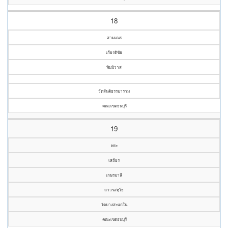
18
สามเณร
เกียรติชัย
พิมมิวาส
วัดสันติธรรมาราม
คณะเขตธนบุรี
19
พระ
เสถียร
เกษรมาลี
ถาวรสทฺโธ
วัดบางสะแกใน
คณะเขตธนบุรี