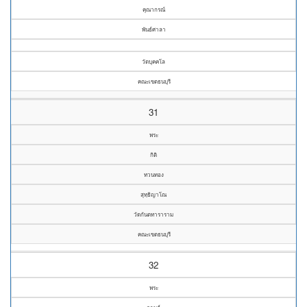
คุณากรณ์
พันธ์ศาลา
วัดบุคคโล
คณะเขตธนบุรี
31
พระ
กิติ
ทวนทอง
สุทฺธิญาโณ
วัดกันตทาราราม
คณะเขตธนบุรี
32
พระ