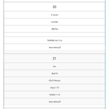
20
สามเณร
เอกดนัย
เพียภิรม
วัดสันติธรรมาราม
คณะเขตธนบุรี
21
พระ
พันธวัช
เรืองไรรัตนกุล
ปญฺญาวโร
วัดสุทธาวาส
คณะเขตธนบุรี