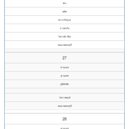
พระ
ดุษิต
สภาเจริญกุล
จารุธมฺโม
วัดเวฬุราชิณ
คณะเขตธนบุรี
27
สามเณร
ฐานเดช
ภูมิทันชัย
วัดราชคฤห์
คณะเขตธนบุรี
28
สามเณร