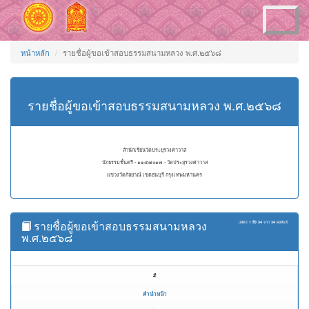
Toggle
navigation
หน้าหลัก
รายชื่อผู้ขอเข้าสอบธรรมสนามหลวง พ.ศ.๒๕๖๘
รายชื่อผู้ขอเข้าสอบธรรมสนามหลวง พ.ศ.๒๕๖๘
สำนักเรียนวัดประยุรวงศาวาส
นักธรรมชั้นตรี - ๑๑๕๗๐๑๗ - วัดประยุรวงศาวาส
แขวงวัดกัลยาณ์ เขตธนบุรี กรุงเทพมหานคร
รายชื่อผู้ขอเข้าสอบธรรมสนามหลวง
แสดง
1 ถึง 34
จาก
34
ผลลัพธ์
พ.ศ.๒๕๖๘
#
คำนำหน้า