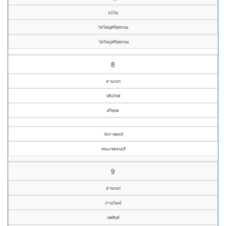
อรุโณ
วัดใหญ่ศรีสุพรรณ
วัดใหญ่ศรีสุพรรณ
8
สามเณร
วศินวิทย์
ศรีสุพล
วัดราชคฤห์
คณะเขตธนบุรี
9
สามเณร
ภานุวัฒน์
นพพันธ์