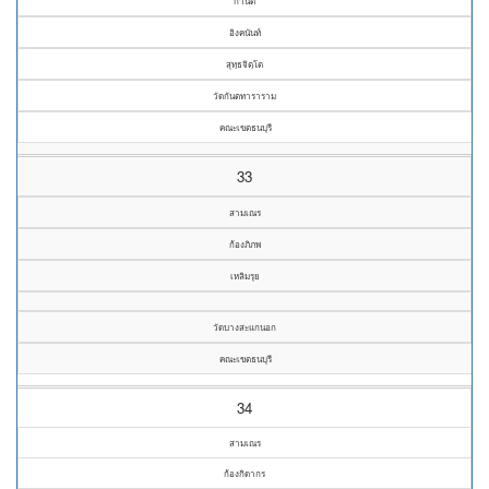
กานต์
อิงคนันท์
สุทฺธจิตฺโต
วัดกันตทาราราม
คณะเขตธนบุรี
33
สามเณร
ก้องภิภพ
เหลิมรุย
วัดบางสะแกนอก
คณะเขตธนบุรี
34
สามเณร
ก้องกิดากร