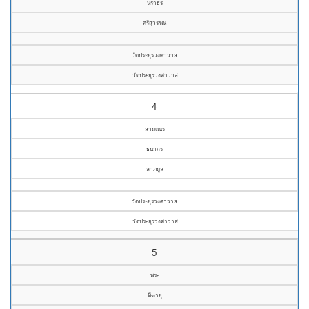
นราธร
ศรีสุวรรณ
วัดประยุรวงศาวาส
วัดประยุรวงศาวาส
4
สามเณร
ธนากร
ลาภมูล
วัดประยุรวงศาวาส
วัดประยุรวงศาวาส
5
พระ
ทีฆายุ