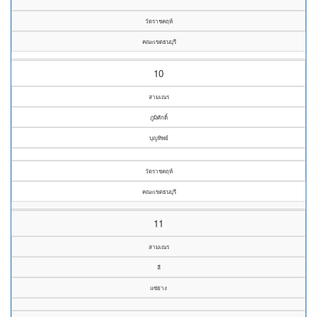
วัดราชคฤห์
คณะเขตธนบุรี
10
สามเณร
ภูมิศักดิ์
บุญทิพย์
วัดราชคฤห์
คณะเขตธนบุรี
11
สามเณร
ลี
แซ่ย่าง