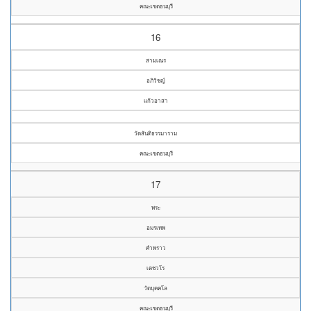
คณะเขตธนบุรี
16
สามเณร
อภิวิชญ์
แก้วอาสา
วัดสันติธรรมาราม
คณะเขตธนบุรี
17
พระ
อมรเทพ
คำพราว
เตชวโร
วัดบุคคโล
คณะเขตธนบุรี