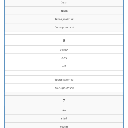
วันเนา
ฐิตมโน
วัดประยุรวงศาวาส
วัดประยุรวงศาวาส
6
สามเณร
ตะวัน
แต่มี
วัดประยุรวงศาวาส
วัดประยุรวงศาวาส
7
พระ
ธนัตถ์
กนิษฐสุต