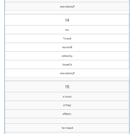
คณะเขตธนบุรี
14
พระ
วีระพงษ์
ทองแสงดี
เตชปญฺโญ
วัดบุคคโล
คณะเขตธนบุรี
15
สามเณร
สรวิชญ์
ศรีอัดชา
วัดราชคฤห์