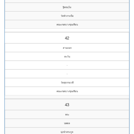
ฐิตธมฺโม
วัดหัวกระบือ
คณะเขตบางขุนเทียน
42
สามเณร
ตะวัน
-
-
วัดสุธรรมวดี
คณะเขตบางขุนเทียน
43
พระ
นพดล
มุ่งนำตระกูล