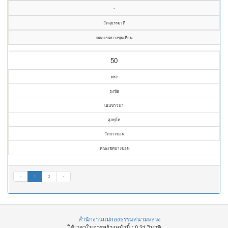
-
วัดสุธรรมวดี
คณะเขตบางขุนเทียน
50
พระ
ธงชัย
เอมชาวนา
สุภทฺโท
วัดบางบอน
คณะเขตบางบอน
«
1
2
»
สำนักงานแม่กองธรรมสนามหลวง
ใช้เวลาในการสร้างหน้านี้ : 0.21 วินาที