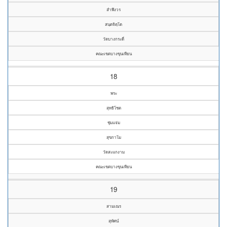
ลำพึงวร
สนฺตจิตฺโต
วัดบางกระดี่
คณะเขตบางขุนเทียน
18
พระ
สุทธิโชต
ชุ่มแจ่ม
สุขกาโม
วัดสะแกงาม
คณะเขตบางขุนเทียน
19
สามเณร
สุทัศน์