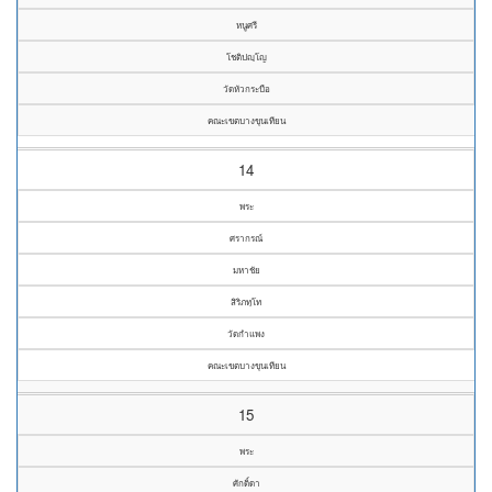
หนูศรี
โชติปญฺโญ
วัดหัวกระบือ
คณะเขตบางขุนเทียน
14
พระ
ศรากรณ์
มหาชัย
สิริภทฺโท
วัดกำแพง
คณะเขตบางขุนเทียน
15
พระ
ศักดิ์ดา