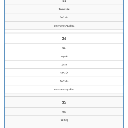
โฮย
จิณฺณธมฺโม
วัดบัวผัน
คณะเขตบางขุนเทียน
34
พระ
จตุรงค์
ภู่ทอง
จตุรงฺโค
วัดบัวผัน
คณะเขตบางขุนเทียน
35
พระ
จอลินทู