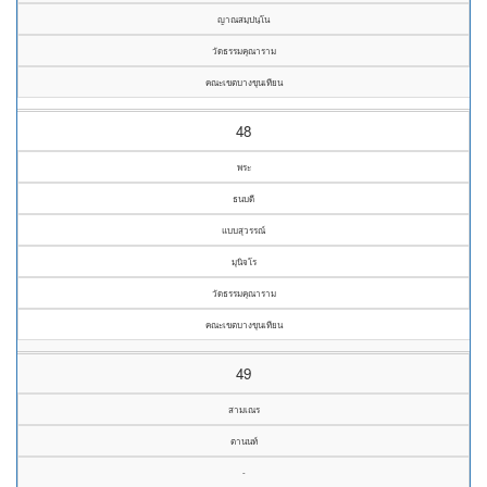
ญาณสมฺปนฺโน
วัดธรรมคุณาราม
คณะเขตบางขุนเทียน
48
พระ
ธนบดี
แบบสุวรรณ์
มุนิจโร
วัดธรรมคุณาราม
คณะเขตบางขุนเทียน
49
สามเณร
ตานนท์
-