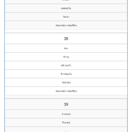
อคฺคธมฺโม
วัดเลา
คณะเขตบางขุนเทียน
38
พระ
จิรายุ
คล้ายแก้ว
จิรวฑฺฒโน
วัดบัวผัน
คณะเขตบางขุนเทียน
39
สามเณร
จีระเดช
-