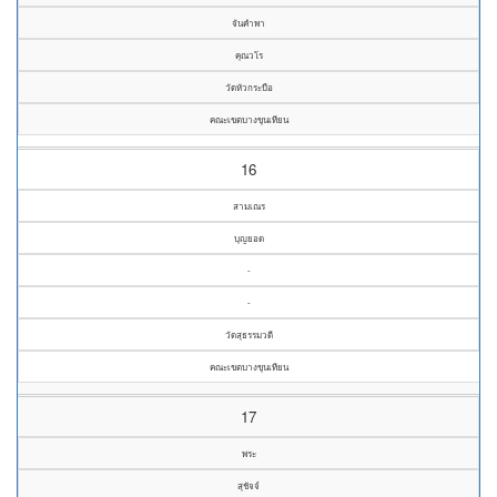
จันคำพา
คุณวโร
วัดหัวกระบือ
คณะเขตบางขุนเทียน
16
สามเณร
บุญยอด
-
-
วัดสุธรรมวดี
คณะเขตบางขุนเทียน
17
พระ
สุชัจจ์