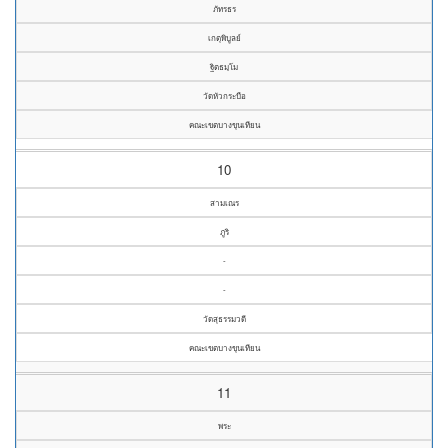
ภัทรธร
เกตุพิบูลย์
ฐิตธมฺโม
วัดหัวกระบือ
คณะเขตบางขุนเทียน
10
สามเณร
ภูริ
-
-
วัดสุธรรมวดี
คณะเขตบางขุนเทียน
11
พระ