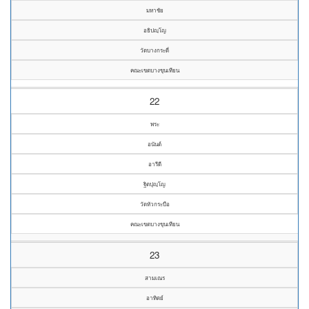
มหาชัย
อธิปญฺโญ
วัดบางกระดี่
คณะเขตบางขุนเทียน
22
พระ
อนันต์
อารีดี
ฐิตปุญฺโญ
วัดหัวกระบือ
คณะเขตบางขุนเทียน
23
สามเณร
อาทิตย์