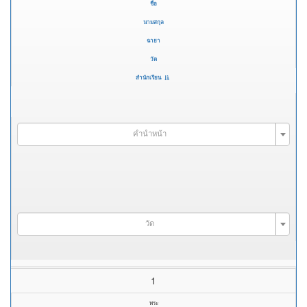
ชื่อ
นามสกุล
ฉายา
วัด
สำนักเรียน
คำนำหน้า
วัด
1
พระ