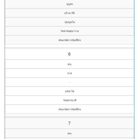
บุญส่ง
แก้วอารีย์
ปุญฺญมโน
วัดธรรมคุณาราม
คณะเขตบางขุนเทียน
6
พระ
ปาย
-
ยสชาโต
วัดสุธรรมวดี
คณะเขตบางขุนเทียน
7
พระ