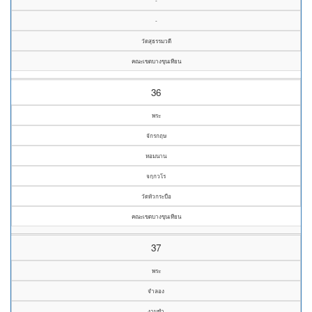
-
-
วัดสุธรรมวดี
คณะเขตบางขุนเทียน
36
พระ
จักรกฤษ
หอมนาน
จกฺกวโร
วัดหัวกระบือ
คณะเขตบางขุนเทียน
37
พระ
จำลอง
งามขำ