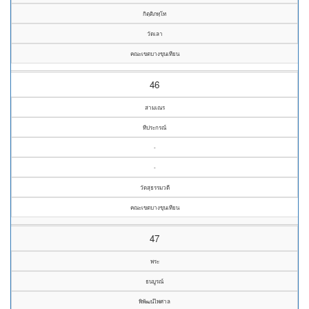
กิตฺติภทฺโท
วัดเลา
คณะเขตบางขุนเทียน
46
สามเณร
ทีประกรณ์
-
-
วัดสุธรรมวดี
คณะเขตบางขุนเทียน
47
พระ
ธนบูรณ์
พิพัฒน์ไพศาล