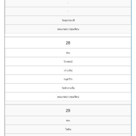
-
-
วัดสุธรรมวดี
คณะเขตบางขุนเทียน
28
พระ
ไกรพจน์
เกวะลิน
กนฺตวีโร
วัดหัวกระบือ
คณะเขตบางขุนเทียน
29
พระ
ไพลิน