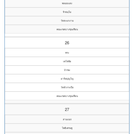
พลอยแสง
จิรธมฺโม
วัดสะแกงาม
คณะเขตบางขุนเทียน
26
พระ
เดโชชัย
บัวขม
อาจิตฺปุญโญ
วัดหัวกระบือ
คณะเขตบางขุนเทียน
27
สามเณร
โพธิเศรษฐ