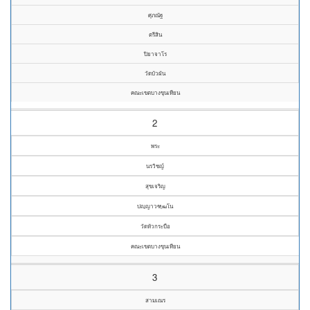
ศุภณัฐ
ตรีสิน
ปิยาจาโร
วัดบัวผัน
คณะเขตบางขุนเทียน
2
พระ
นรวิชญ์
สุขเจริญ
ปญฺญาวฑฺฒโน
วัดหัวกระบือ
คณะเขตบางขุนเทียน
3
สามเณร