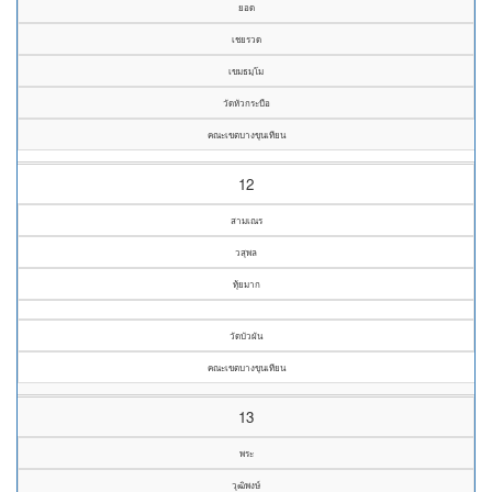
ยอด
เชยรวด
เขมธมฺโม
วัดหัวกระบือ
คณะเขตบางขุนเทียน
12
สามเณร
วสุพล
ทุ้ยมาก
วัดบัวผัน
คณะเขตบางขุนเทียน
13
พระ
วุฒิพงษ์