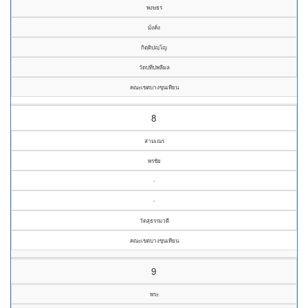
พงษธร
มั่งคั่ง
กิตฺติปญฺโญ
วัดปทีปพลีผล
คณะเขตบางขุนเทียน
8
สามเณร
พรชัย
-
-
วัดสุธรรมวดี
คณะเขตบางขุนเทียน
9
พระ