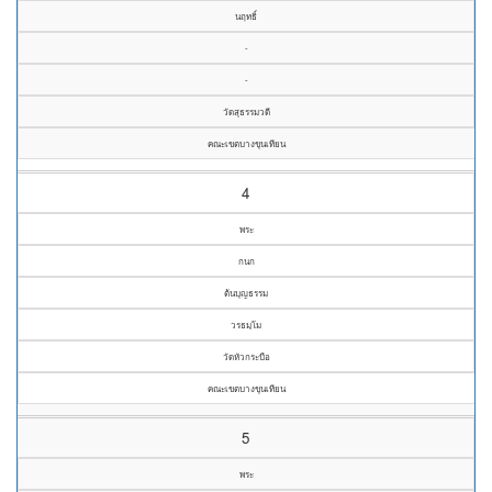
นฤทธิ์
-
-
วัดสุธรรมวดี
คณะเขตบางขุนเทียน
4
พระ
กนก
ต้นบุญธรรม
วรธมฺโม
วัดหัวกระบือ
คณะเขตบางขุนเทียน
5
พระ