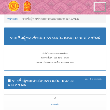
Toggle
navigation
หน้าหลัก
รายชื่อผู้ขอเข้าสอบธรรมสนามหลวง พ.ศ.๒๕๖๘
รายชื่อผู้ขอเข้าสอบธรรมสนามหลวง พ.ศ.๒๕๖๘
สำนักเรียนคณะเขตบางขุนเทียน
นักธรรมชั้นตรี - ๑๑๖๕๐๓๒ - วัดเลา
แขวงท่าข้าม เขตบางขุนเทียน กรุงเทพมหานคร
รายชื่อผู้ขอเข้าสอบธรรมสนามหลวง
แสดง
1 ถึง 50
จาก
64
ผลลัพธ์
พ.ศ.๒๕๖๘
#
คำนำหน้า