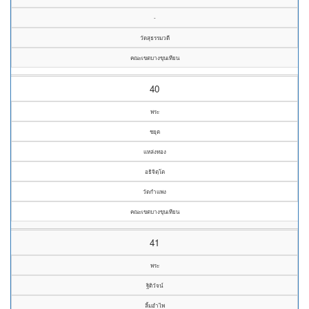
-
วัดสุธรรมวดี
คณะเขตบางขุนเทียน
40
พระ
ชยุต
แหล่งทอง
อธิจิตฺโต
วัดกำแพง
คณะเขตบางขุนเทียน
41
พระ
ฐิติวัจน์
ลิ้มอำไพ