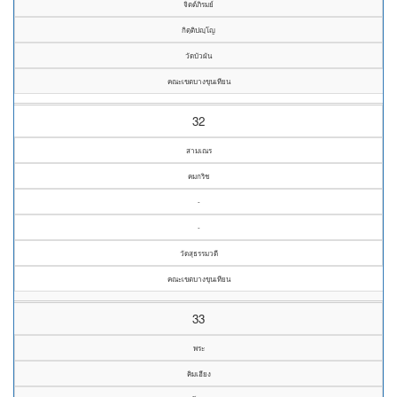
จิตต์ภิรมย์
กิตฺติปญฺโญ
วัดบัวผัน
คณะเขตบางขุนเทียน
32
สามเณร
คมกริช
-
-
วัดสุธรรมวดี
คณะเขตบางขุนเทียน
33
พระ
คิมเฮียง