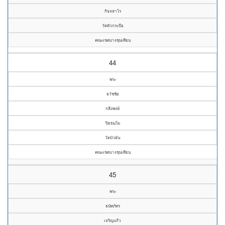
กิจฺจสาโร
วัดหัวกระบือ
คณะเขตบางขุนเทียน
44
พระ
ธวัชชัย
กลึงพงษ์
ปิยธมฺโม
วัดบัวผัน
คณะเขตบางขุนเทียน
45
พระ
ธนัทภัทร
เจริญแก้ว