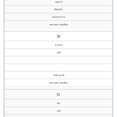
บุญนาค
สิริมงฺคโล
วัดประชาบำรุง
คณะเขตบางขุนเทียน
30
สามเณร
นนท์
-
-
วัดสุธรรมวดี
คณะเขตบางขุนเทียน
31
พระ
กฤศ