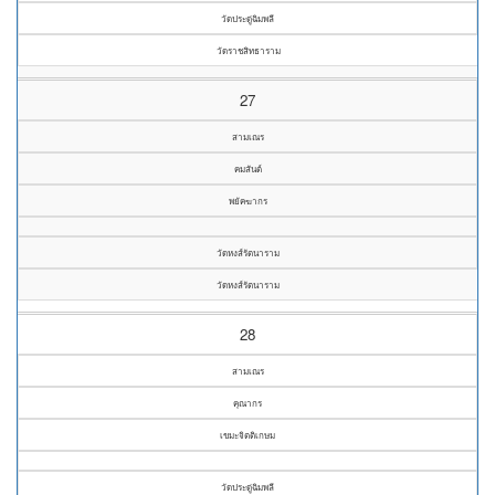
วัดประดู่ฉิมพลี
วัดราชสิทธาราม
27
สามเณร
คมสันต์
พยัคฆากร
วัดหงส์รัตนาราม
วัดหงส์รัตนาราม
28
สามเณร
คุณากร
เขมะจิตติเกษม
วัดประดู่ฉิมพลี