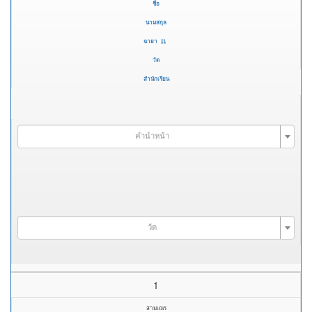
ชื่อ
นามสกุล
ฉายา
วัด
สำนักเรียน
คำนำหน้า
วัด
1
สามเณร