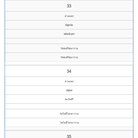
33
สามเณร
ณัฐดนัย
พยัคฆินทร
วัดหงส์รัตนาราม
วัดหงส์รัตนาราม
34
สามเณร
ณัฐพล
ณะรังศรี
วัดโมลีโลกยาราม
วัดโมลีโลกยาราม
35