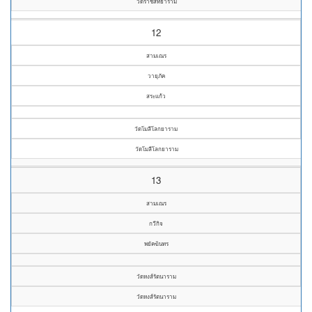
วัดราชสิทธาราม
12
สามเณร
วายุภัค
สระแก้ว
วัดโมลีโลกยาราม
วัดโมลีโลกยาราม
13
สามเณร
กวีกิจ
พยัคฆินทร
วัดหงส์รัตนาราม
วัดหงส์รัตนาราม