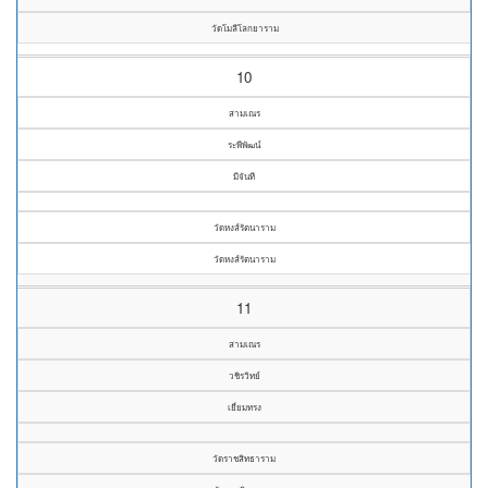
วัดโมลีโลกยาราม
10
สามเณร
ระพีพัฒน์
มีจันที
วัดหงส์รัตนาราม
วัดหงส์รัตนาราม
11
สามเณร
วชิรวิทย์
เยื่ยมทรง
วัดราชสิทธาราม