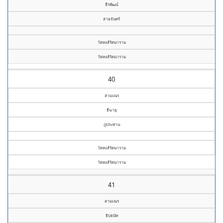
ธีรพัฒน์
สายจันทร์
วัดหงส์รัตนาราม
วัดหงส์รัตนาราม
40
สามเณร
ธีฆายุ
ภูประทาน
วัดหงส์รัตนาราม
วัดหงส์รัตนาราม
41
สามเณร
ธิปธนัท