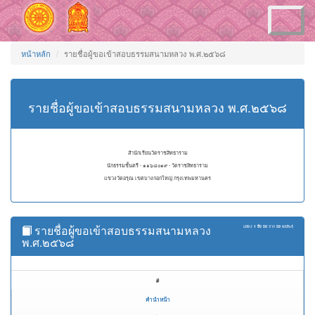
Toggle
navigation
หน้าหลัก
รายชื่อผู้ขอเข้าสอบธรรมสนามหลวง พ.ศ.๒๕๖๘
รายชื่อผู้ขอเข้าสอบธรรมสนามหลวง พ.ศ.๒๕๖๘
สำนักเรียนวัดราชสิทธาราม
นักธรรมชั้นตรี - ๑๑๖๘๐๑๙ - วัดราชสิทธาราม
แขวงวัดอรุณ เขตบางกอกใหญ่ กรุงเทพมหานคร
รายชื่อผู้ขอเข้าสอบธรรมสนามหลวง
แสดง
1 ถึง 50
จาก
59
ผลลัพธ์
พ.ศ.๒๕๖๘
#
คำนำหน้า