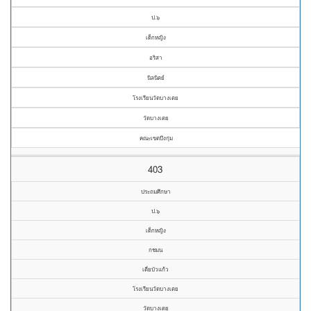
ป.๖
เด็กหญิง
อริสา
นิลนิตย์
โรงเรียนวัดบางเตย
วัดบางเตย
คณะเขตบึงกุ่ม
403
ประถมศึกษา
ป.๖
เด็กหญิง
กชมน
เตี่ยบัวแก้ว
โรงเรียนวัดบางเตย
วัดบางเตย