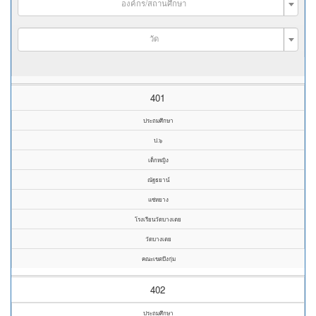
องค์กร/สถานศึกษา
วัด
401
ประถมศึกษา
ป.๖
เด็กหญิง
ณัฐธยาน์
แซ่หยาง
โรงเรียนวัดบางเตย
วัดบางเตย
คณะเขตบึงกุ่ม
402
ประถมศึกษา