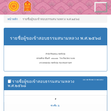
Toggle
navigation
หน้าหลัก
รายชื่อผู้ขอเข้าสอบธรรมสนามหลวง พ.ศ.๒๕๖๘
รายชื่อผู้ขอเข้าสอบธรรมสนามหลวง พ.ศ.๒๕๖๘
สำนักเรียนคณะเขตบึงกุ่ม
ธรรมศึกษาชั้นตรี - ๑๒๐๐๐๒ - โรงเรียนวัดบางเตย
แขวงคลองกุ่ม เขตบึงกุ่ม กรุงเทพมหานคร
รายชื่อผู้ขอเข้าสอบธรรมสนามหลวง
แสดง
401 ถึง 403
จาก
403
ผลลัพธ์
พ.ศ.๒๕๖๘
#
ช่วงชั้น