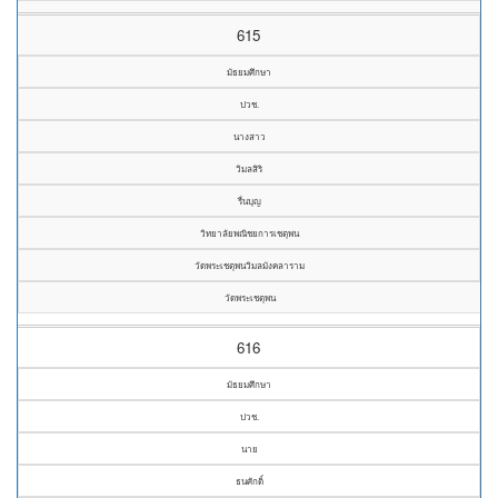
615
มัธยมศึกษา
ปวช.
นางสาว
วิมลสิริ
รื่นบุญ
วิทยาลัยพณิชยการเชตุพน
วัดพระเชตุพนวิมลมังคลาราม
วัดพระเชตุพน
616
มัธยมศึกษา
ปวช.
นาย
ธนศักดิ์