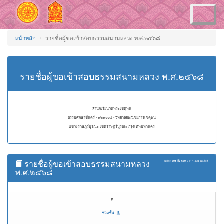
Toggle
navigation
หน้าหลัก
รายชื่อผู้ขอเข้าสอบธรรมสนามหลวง พ.ศ.๒๕๖๘
รายชื่อผู้ขอเข้าสอบธรรมสนามหลวง พ.ศ.๒๕๖๘
สำนักเรียนวัดพระเชตุพน
ธรรมศึกษาชั้นตรี - ๑๒๑๐๐๘ - วิทยาลัยพณิชยการเชตุพน
แขวงราษฎร์บูรณะ เขตราษฎร์บูรณะ กรุงเทพมหานคร
รายชื่อผู้ขอเข้าสอบธรรมสนามหลวง
แสดง
601 ถึง 650
จาก
1,738
ผลลัพธ์
พ.ศ.๒๕๖๘
#
ช่วงชั้น