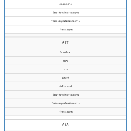
กระมนกลาง
วิทยาลัยพณิชยการเชตุพน
วัดพระเชตุพนวิมลมังคลาราม
วัดพระเชตุพน
617
มัธยมศึกษา
ปวช.
นาย
ณัฐสิฎฐ์
ชัยสิทธานนท์
วิทยาลัยพณิชยการเชตุพน
วัดพระเชตุพนวิมลมังคลาราม
วัดพระเชตุพน
618