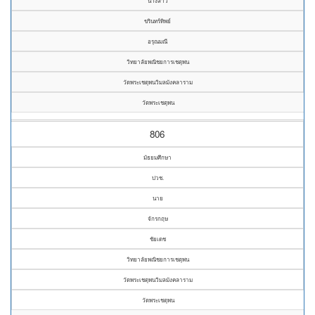
นางสาว
ขรินทร์ทิพย์
อรุณมณี
วิทยาลัยพณิชยการเชตุพน
วัดพระเชตุพนวิมลมังคลาราม
วัดพระเชตุพน
806
มัธยมศึกษา
ปวช.
นาย
จักรกฤษ
ชัยเดช
วิทยาลัยพณิชยการเชตุพน
วัดพระเชตุพนวิมลมังคลาราม
วัดพระเชตุพน