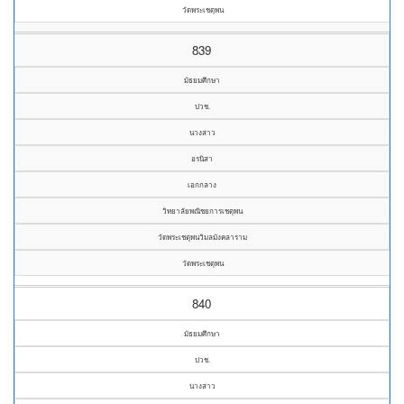
วัดพระเชตุพน
839
มัธยมศึกษา
ปวช.
นางสาว
อรนิสา
เอกกลาง
วิทยาลัยพณิชยการเชตุพน
วัดพระเชตุพนวิมลมังคลาราม
วัดพระเชตุพน
840
มัธยมศึกษา
ปวช.
นางสาว