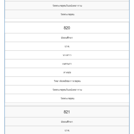
วัดพระเชตุพนวิมลมังคลาราม
วัดพระเชตุพน
820
มัธยมศึกษา
ปวช.
นางสาว
เนตรนภา
สาตสุข
วิทยาลัยพณิชยการเชตุพน
วัดพระเชตุพนวิมลมังคลาราม
วัดพระเชตุพน
821
มัธยมศึกษา
ปวช.