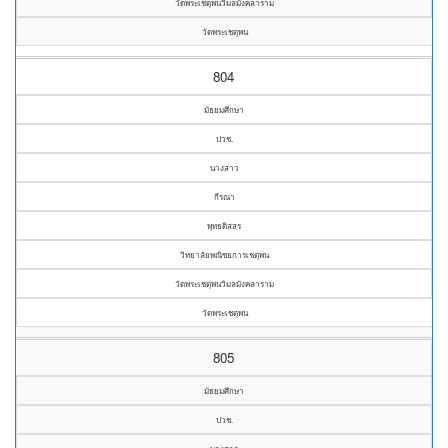
วัดพระเชตุพนวิมลมังคลาราม
วัดพระเชตุพน
804
มัธยมศึกษา
ปวช.
นางสาว
กีรณา
พุทธดิสสร
วิทยาลัยพณิชยการเชตุพน
วัดพระเชตุพนวิมลมังคลาราม
วัดพระเชตุพน
805
มัธยมศึกษา
ปวช.