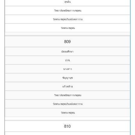
สุขอ้น
วิทยาลัยพณิชยการเชตุพน
วัดพระเชตุพนวิมลมังคลาราม
วัดพระเชตุพน
809
มัธยมศึกษา
ปวช.
นางสาว
ชัญญานุช
แก้วคล้าย
วิทยาลัยพณิชยการเชตุพน
วัดพระเชตุพนวิมลมังคลาราม
วัดพระเชตุพน
810