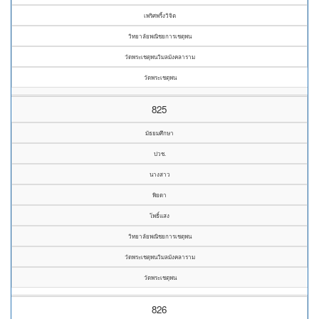
เพริศพริ้งวิจิต
วิทยาลัยพณิชยการเชตุพน
วัดพระเชตุพนวิมลมังคลาราม
วัดพระเชตุพน
825
มัธยมศึกษา
ปวช.
นางสาว
พิยดา
โพธิ์แสง
วิทยาลัยพณิชยการเชตุพน
วัดพระเชตุพนวิมลมังคลาราม
วัดพระเชตุพน
826