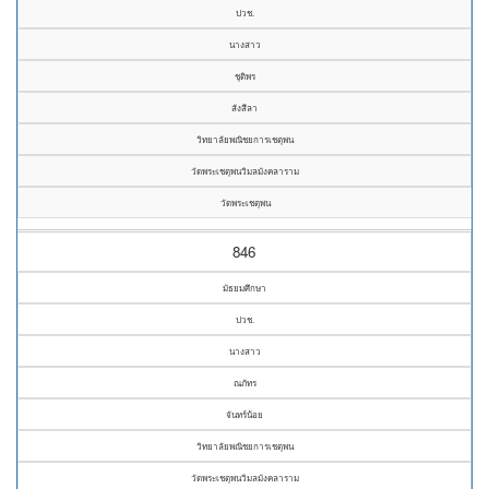
ปวช.
นางสาว
ชุติพร
สังสีลา
วิทยาลัยพณิชยการเชตุพน
วัดพระเชตุพนวิมลมังคลาราม
วัดพระเชตุพน
846
มัธยมศึกษา
ปวช.
นางสาว
ณภัทร
จันทร์น้อย
วิทยาลัยพณิชยการเชตุพน
วัดพระเชตุพนวิมลมังคลาราม