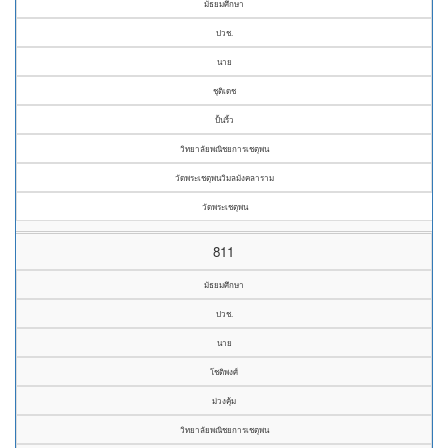
มัธยมศึกษา
ปวช.
นาย
ชุติเดช
ปั้นริ้ว
วิทยาลัยพณิชยการเชตุพน
วัดพระเชตุพนวิมลมังคลาราม
วัดพระเชตุพน
811
มัธยมศึกษา
ปวช.
นาย
โชติพงศ์
ม่วงคุ้ม
วิทยาลัยพณิชยการเชตุพน