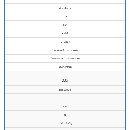
มัธยมศึกษา
ปวช.
นาย
สรศักดิ์
จำปีเรือง
วิทยาลัยพณิชยการเชตุพน
วัดพระเชตุพนวิมลมังคลาราม
วัดพระเชตุพน
835
มัธยมศึกษา
ปวช.
นาย
สุธี
นราภิรมย์ขวัญ