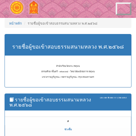
Toggle
navigation
หน้าหลัก
รายชื่อผู้ขอเข้าสอบธรรมสนามหลวง พ.ศ.๒๕๖๘
รายชื่อผู้ขอเข้าสอบธรรมสนามหลวง พ.ศ.๒๕๖๘
สำนักเรียนวัดพระเชตุพน
ธรรมศึกษาชั้นตรี - ๑๒๑๐๐๘ - วิทยาลัยพณิชยการเชตุพน
แขวงราษฎร์บูรณะ เขตราษฎร์บูรณะ กรุงเทพมหานคร
รายชื่อผู้ขอเข้าสอบธรรมสนามหลวง
แสดง
801 ถึง 850
จาก
1,738
ผลลัพธ์
พ.ศ.๒๕๖๘
#
ช่วงชั้น