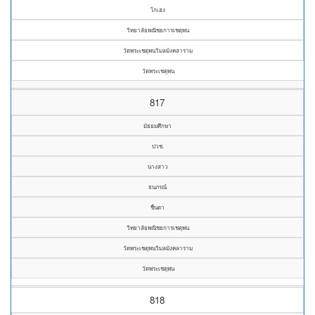
โกเฮง
วิทยาลัยพณิชยการเชตุพน
วัดพระเชตุพนวิมลมังคลาราม
วัดพระเชตุพน
817
มัธยมศึกษา
ปวช.
นางสาว
ธนภรณ์
ชื่นตา
วิทยาลัยพณิชยการเชตุพน
วัดพระเชตุพนวิมลมังคลาราม
วัดพระเชตุพน
818