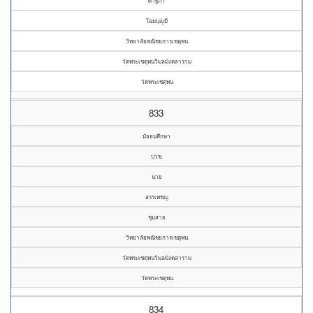
ศาฐิภา
โฉมบุญมี
วิทยาลัยพณิชยการเชตุพน
วัดพระเชตุพนวิมลมังคลาราม
วัดพระเชตุพน
833
มัธยมศึกษา
ปวช.
นาย
สรรเพชญ
ชุมสาย
วิทยาลัยพณิชยการเชตุพน
วัดพระเชตุพนวิมลมังคลาราม
วัดพระเชตุพน
834