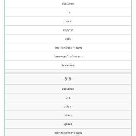
มัธยมศึกษา
ปวช.
นางสาว
ธัญญาพร
แซ่ลิ่ม
วิทยาลัยพณิชยการเชตุพน
วัดพระเชตุพนวิมลมังคลาราม
วัดพระเชตุพน
819
มัธยมศึกษา
ปวช.
นางสาว
นภัสกร
ผู้มีสัตย์
วิทยาลัยพณิชยการเชตุพน