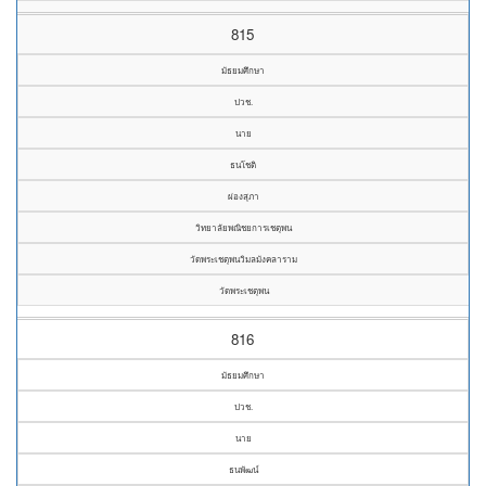
815
มัธยมศึกษา
ปวช.
นาย
ธนโชติ
ผ่องสุภา
วิทยาลัยพณิชยการเชตุพน
วัดพระเชตุพนวิมลมังคลาราม
วัดพระเชตุพน
816
มัธยมศึกษา
ปวช.
นาย
ธนพัฒน์