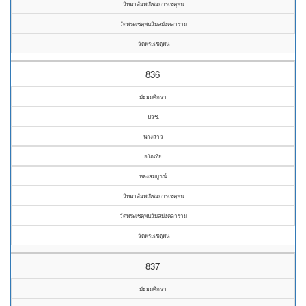
วิทยาลัยพณิชยการเชตุพน
วัดพระเชตุพนวิมลมังคลาราม
วัดพระเชตุพน
836
มัธยมศึกษา
ปวช.
นางสาว
อโณทัย
หลงสมบูรณ์
วิทยาลัยพณิชยการเชตุพน
วัดพระเชตุพนวิมลมังคลาราม
วัดพระเชตุพน
837
มัธยมศึกษา