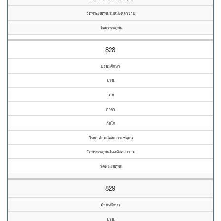
วัดพระเชตุพนวิมลมังคลาราม
วัดพระเชตุพน
828
มัธยมศึกษา
ปวช.
นาย
ภาดา
กัปโก
วิทยาลัยพณิชยการเชตุพน
วัดพระเชตุพนวิมลมังคลาราม
วัดพระเชตุพน
829
มัธยมศึกษา
ปวช.