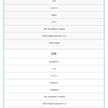
ปวช.
นางสาว
อนุธิดา
มาตา
วิทยาลัยพณิชยการเชตุพน
วัดพระเชตุพนวิมลมังคลาราม
วัดพระเชตุพน
838
มัธยมศึกษา
ปวช.
นางสาว
อภิณัญญา
เชษฐขุนทด
วิทยาลัยพณิชยการเชตุพน
วัดพระเชตุพนวิมลมังคลาราม