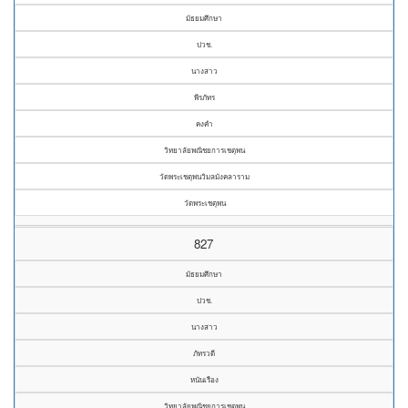
มัธยมศึกษา
ปวช.
นางสาว
พีรภัทร
คงคำ
วิทยาลัยพณิชยการเชตุพน
วัดพระเชตุพนวิมลมังคลาราม
วัดพระเชตุพน
827
มัธยมศึกษา
ปวช.
นางสาว
ภัทรวดี
หนันเรือง
วิทยาลัยพณิชยการเชตุพน