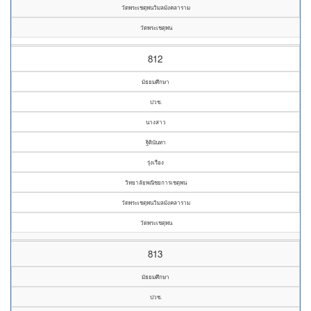
วัดพระเชตุพนวิมลมังคลาราม
วัดพระเชตุพน
812
มัธยมศึกษา
ปวช.
นางสาว
ฐิตินันทา
รุ่งเรือง
วิทยาลัยพณิชยการเชตุพน
วัดพระเชตุพนวิมลมังคลาราม
วัดพระเชตุพน
813
มัธยมศึกษา
ปวช.