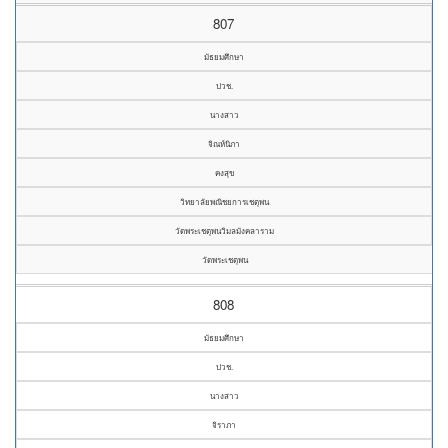
807
มัธยมศึกษา
ปวช.
นางสาว
จิณห์นิภา
คงสุข
วิทยาลัยพณิชยการเชตุพน
วัดพระเชตุพนวิมลมังคลาราม
วัดพระเชตุพน
808
มัธยมศึกษา
ปวช.
นางสาว
จิราภา