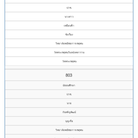
ปวช.
นางสาว
เหมือนฟ้า
ชังเรือง
วิทยาลัยพณิชยการเชตุพน
วัดพระเชตุพนวิมลมังคลาราม
วัดพระเชตุพน
803
มัธยมศึกษา
ปวช.
นาย
กัณฑ์ญพัฒน์
บุญเจือ
วิทยาลัยพณิชยการเชตุพน