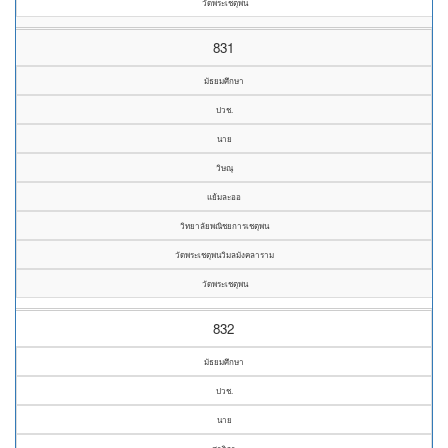
วัดพระเชตุพน
831
มัธยมศึกษา
ปวช.
นาย
วิษณุ
แย้มละออ
วิทยาลัยพณิชยการเชตุพน
วัดพระเชตุพนวิมลมังคลาราม
วัดพระเชตุพน
832
มัธยมศึกษา
ปวช.
นาย