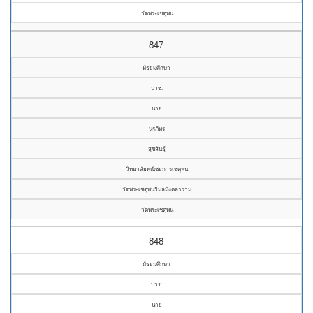
วัดพระเชตุพน
847
มัธยมศึกษา
ปวช.
นาย
นรภัทร
สุขสินธุ์
วิทยาลัยพณิชยการเชตุพน
วัดพระเชตุพนวิมลมังคลาราม
วัดพระเชตุพน
848
มัธยมศึกษา
ปวช.
นาย