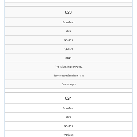
823
มัธยมศึกษา
ปวช.
นางสาว
ปุณยนุช
กันยา
วิทยาลัยพณิชยการเชตุพน
วัดพระเชตุพนวิมลมังคลาราม
วัดพระเชตุพน
824
มัธยมศึกษา
ปวช.
นางสาว
พิชญ์นาฏ