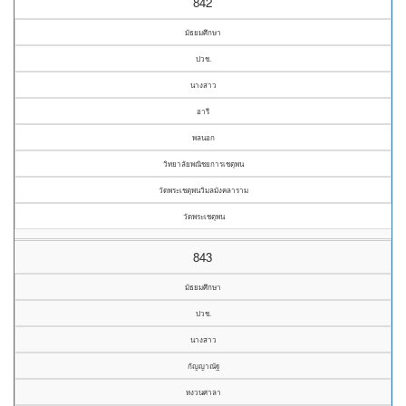
842
มัธยมศึกษา
ปวช.
นางสาว
อารี
พลนอก
วิทยาลัยพณิชยการเชตุพน
วัดพระเชตุพนวิมลมังคลาราม
วัดพระเชตุพน
843
มัธยมศึกษา
ปวช.
นางสาว
กัญญาณัฐ
หงวนศาลา