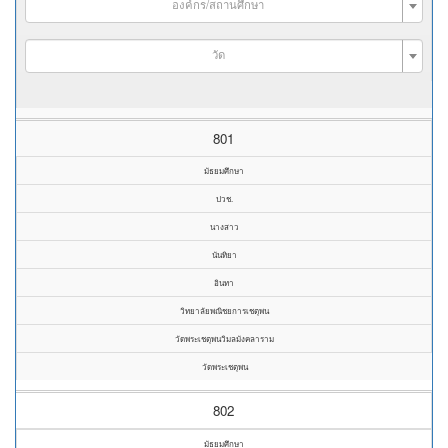
องค์กร/สถานศึกษา
วัด
801
มัธยมศึกษา
ปวช.
นางสาว
นันทิยา
อินทา
วิทยาลัยพณิชยการเชตุพน
วัดพระเชตุพนวิมลมังคลาราม
วัดพระเชตุพน
802
มัธยมศึกษา