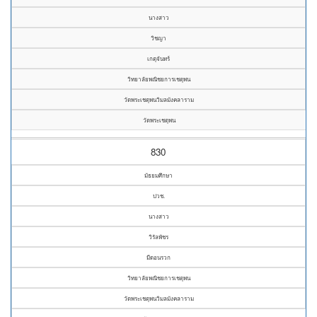
นางสาว
วิชญา
เกตุจันทร์
วิทยาลัยพณิชยการเชตุพน
วัดพระเชตุพนวิมลมังคลาราม
วัดพระเชตุพน
830
มัธยมศึกษา
ปวช.
นางสาว
วิรัลพัชร
มีดอนรวก
วิทยาลัยพณิชยการเชตุพน
วัดพระเชตุพนวิมลมังคลาราม