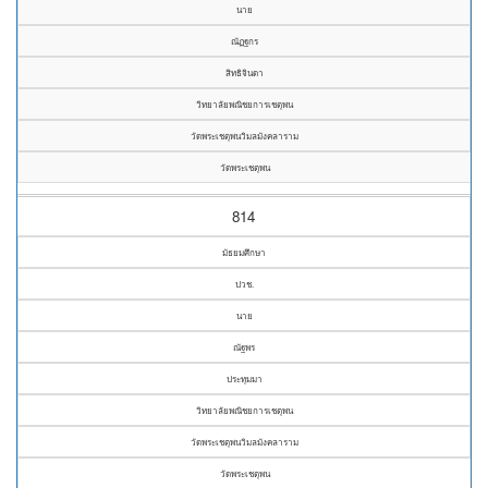
นาย
ณัฏฐกร
สิทธิจินดา
วิทยาลัยพณิชยการเชตุพน
วัดพระเชตุพนวิมลมังคลาราม
วัดพระเชตุพน
814
มัธยมศึกษา
ปวช.
นาย
ณัฐพร
ประทุมมา
วิทยาลัยพณิชยการเชตุพน
วัดพระเชตุพนวิมลมังคลาราม
วัดพระเชตุพน