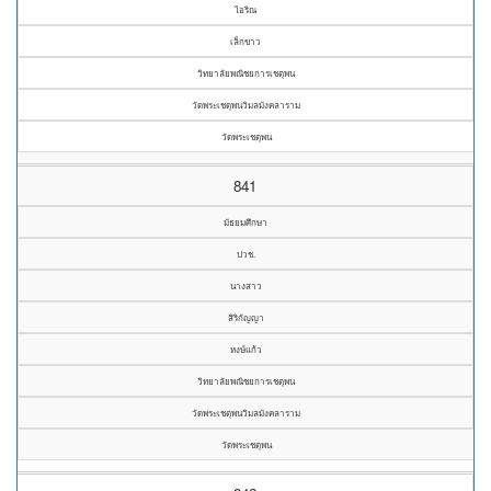
ไอริณ
เล็กขาว
วิทยาลัยพณิชยการเชตุพน
วัดพระเชตุพนวิมลมังคลาราม
วัดพระเชตุพน
841
มัธยมศึกษา
ปวช.
นางสาว
สิริกัญญา
หงษ์แก้ว
วิทยาลัยพณิชยการเชตุพน
วัดพระเชตุพนวิมลมังคลาราม
วัดพระเชตุพน