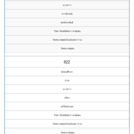
นางสาว
บวรลักษณ์
พงษ์ประพันธ์
วิทยาลัยพณิชยการเชตุพน
วัดพระเชตุพนวิมลมังคลาราม
วัดพระเชตุพน
822
มัธยมศึกษา
ปวช.
นางสาว
ปริษา
อภิรัตน์เกษม
วิทยาลัยพณิชยการเชตุพน
วัดพระเชตุพนวิมลมังคลาราม
วัดพระเชตุพน