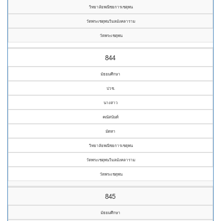
วิทยาลัยพณิชยการเชตุพน
วัดพระเชตุพนวิมลมังคลาราม
วัดพระเชตุพน
844
มัธยมศึกษา
ปวช.
นางสาว
คณัสนันท์
มัดหา
วิทยาลัยพณิชยการเชตุพน
วัดพระเชตุพนวิมลมังคลาราม
วัดพระเชตุพน
845
มัธยมศึกษา