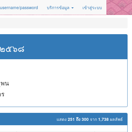
 username/password
บริการข้อมูล
เข้าสู่ระบบ
ศ.๒๕๖๘
ุพน
คร
แสดง
251 ถึง 300
จาก
1,738
ผลลัพธ์