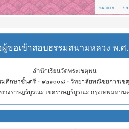
หน้าแรก
ขอ
่อผู้ขอเข้าสอบธรรมสนามหลวง พ.
สำนักเรียนวัดพระเชตุพน
รมศึกษาชั้นตรี - ๑๒๑๐๐๘ - วิทยาลัยพณิชยการเชต
ขวงราษฎร์บูรณะ เขตราษฎร์บูรณะ กรุงเทพมหาน