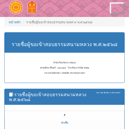
Toggle
navigation
หน้าหลัก
รายชื่อผู้ขอเข้าสอบธรรมสนามหลวง พ.ศ.๒๕๖๘
รายชื่อผู้ขอเข้าสอบธรรมสนามหลวง พ.ศ.๒๕๖๘
สำนักเรียนวัดพระเชตุพน
ธรรมศึกษาชั้นตรี - ๑๒๑๐๒๕ - โรงเรียนราชวินิต มัธยม
แขวงสวนจิตรลดา เขตดุสิต กรุงเทพมหานคร
รายชื่อผู้ขอเข้าสอบธรรมสนามหลวง
แสดง
451 ถึง 500
จาก
877
ผลลัพธ์
พ.ศ.๒๕๖๘
#
ช่วงชั้น