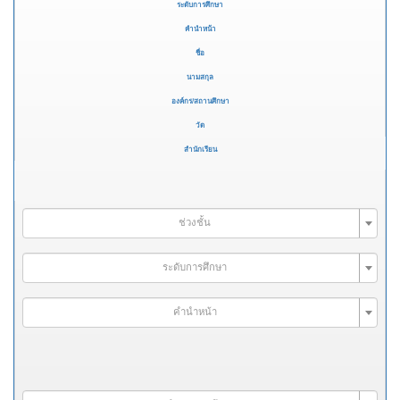
ระดับการศึกษา
คำนำหน้า
ชื่อ
นามสกุล
องค์กร/สถานศึกษา
วัด
สำนักเรียน
ช่วงชั้น
ระดับการศึกษา
คำนำหน้า