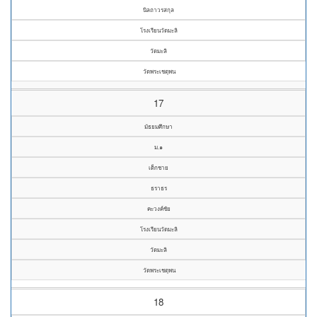
นิลถาวรสกุล
โรงเรียนวัดมะลิ
วัดมะลิ
วัดพระเชตุพน
17
มัธยมศึกษา
ม.๑
เด็กชาย
ธราธร
คะวงค์ชัย
โรงเรียนวัดมะลิ
วัดมะลิ
วัดพระเชตุพน
18