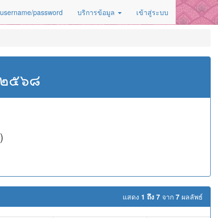
 username/password
บริการข้อมูล
เข้าสู่ระบบ
ศ.๒๕๖๘
)
แสดง
1 ถึง 7
จาก
7
ผลลัพธ์