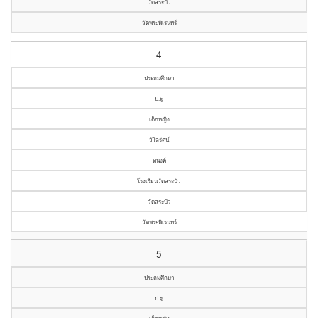
วัดสระบัว
วัดพระพิเรนทร์
4
ประถมศึกษา
ป.๖
เด็กหญิง
วิไลรัตน์
ทนงค์
โรงเรียนวัดสระบัว
วัดสระบัว
วัดพระพิเรนทร์
5
ประถมศึกษา
ป.๖