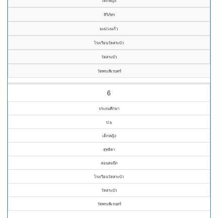
เด็กหญิง
สิริภัทร
มะม่วงแก้ว
โรงเรียนวัดสระบัว
วัดสระบัว
วัดพระพิเรนทร์
6
ประถมศึกษา
ป.๖
เด็กหญิง
สุทธิดา
สอนสมนึก
โรงเรียนวัดสระบัว
วัดสระบัว
วัดพระพิเรนทร์