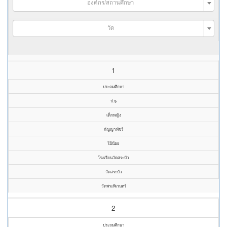
องค์กร/สถานศึกษา
วัด
1
ประถมศึกษา
ป.๖
เด็กหญิง
กัญญาพัชร์
โม้น้อย
โรงเรียนวัดสระบัว
วัดสระบัว
วัดพระพิเรนทร์
2
ประถมศึกษา