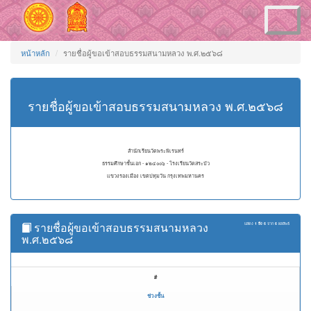
Toggle
navigation
หน้าหลัก
รายชื่อผู้ขอเข้าสอบธรรมสนามหลวง พ.ศ.๒๕๖๘
รายชื่อผู้ขอเข้าสอบธรรมสนามหลวง พ.ศ.๒๕๖๘
สำนักเรียนวัดพระพิเรนทร์
ธรรมศึกษาชั้นเอก - ๑๒๔๐๐๖ - โรงเรียนวัดสระบัว
แขวงรองเมือง เขตปทุมวัน กรุงเทพมหานคร
รายชื่อผู้ขอเข้าสอบธรรมสนามหลวง
แสดง
1 ถึง 6
จาก
6
ผลลัพธ์
พ.ศ.๒๕๖๘
#
ช่วงชั้น