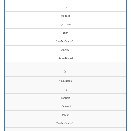
ป.๖
เด็กหญิง
จุฑาวรรณ
อินสุข
โรงเรียนวัดสระบัว
วัดสระบัว
วัดพระพิเรนทร์
3
ประถมศึกษา
ป.๖
เด็กหญิง
ปริยาภรณ์
จี่พิมาย
โรงเรียนวัดสระบัว