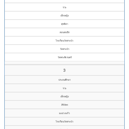
ป.๖
เด็กหญิง
สุทธิดา
สอนสมนึก
โรงเรียนวัดสระบัว
วัดสระบัว
วัดพระพิเรนทร์
3
ประถมศึกษา
ป.๖
เด็กหญิง
สิริภัทร
มะม่วงแก้ว
โรงเรียนวัดสระบัว