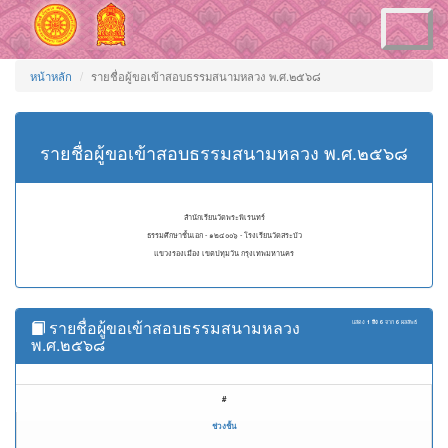
Toggle
navigation
หน้าหลัก
รายชื่อผู้ขอเข้าสอบธรรมสนามหลวง พ.ศ.๒๕๖๘
รายชื่อผู้ขอเข้าสอบธรรมสนามหลวง พ.ศ.๒๕๖๘
สำนักเรียนวัดพระพิเรนทร์
ธรรมศึกษาชั้นเอก - ๑๒๔๐๐๖ - โรงเรียนวัดสระบัว
แขวงรองเมือง เขตปทุมวัน กรุงเทพมหานคร
รายชื่อผู้ขอเข้าสอบธรรมสนามหลวง
แสดง
1 ถึง 6
จาก
6
ผลลัพธ์
พ.ศ.๒๕๖๘
#
ช่วงชั้น