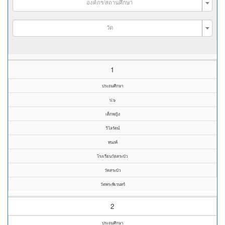
องค์กร/สถานศึกษา
วัด
1
ประถมศึกษา
ป.๖
เด็กหญิง
วิไลรัตน์
ทนงค์
โรงเรียนวัดสระบัว
วัดสระบัว
วัดพระพิเรนทร์
2
ประถมศึกษา