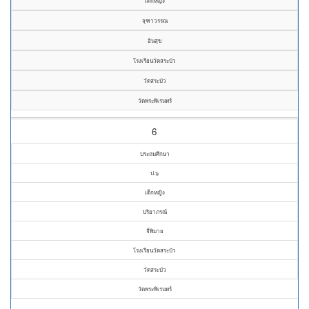
เด็กหญิง
จุฑาวรรณ
อินสุข
โรงเรียนวัดสระบัว
วัดสระบัว
วัดพระพิเรนทร์
6
ประถมศึกษา
ป.๖
เด็กหญิง
ปริยาภรณ์
จี่พิมาย
โรงเรียนวัดสระบัว
วัดสระบัว
วัดพระพิเรนทร์