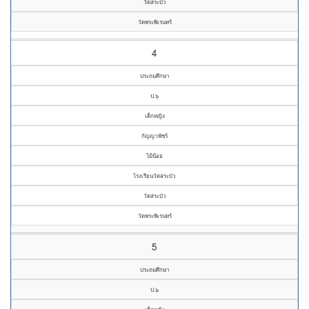
วัดสระบัว
วัดพระพิเรนทร์
4
ประถมศึกษา
ป.๖
เด็กหญิง
กัญญาพัชร์
โม้น้อย
โรงเรียนวัดสระบัว
วัดสระบัว
วัดพระพิเรนทร์
5
ประถมศึกษา
ป.๖