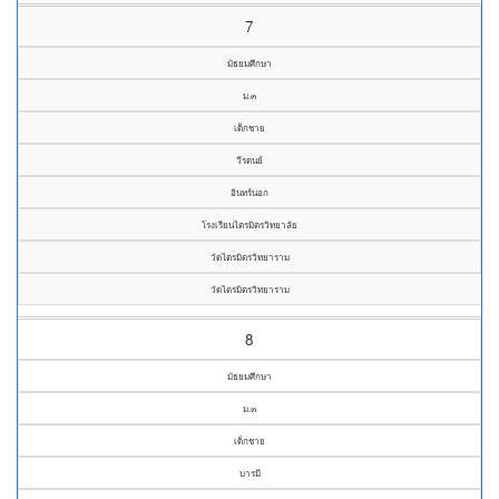
7
มัธยมศึกษา
ม.๓
เด็กชาย
วีรดนย์
อินทร์นอก
โรงเรียนไตรมิตรวิทยาลัย
วัดไตรมิตรวิทยาราม
วัดไตรมิตรวิทยาราม
8
มัธยมศึกษา
ม.๓
เด็กชาย
บารมี