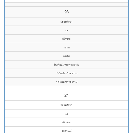
23
มัธยมศึกษา
ม.๓
เด็กชาย
วรากร
แซ่เตีย
โรงเรียนไตรมิตรวิทยาลัย
วัดไตรมิตรวิทยาราม
วัดไตรมิตรวิทยาราม
24
มัธยมศึกษา
ม.๒
เด็กชาย
ชัยวิวัฒน์