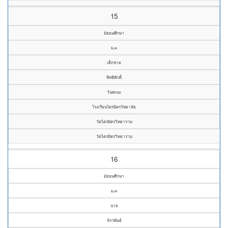
15
มัธยมศึกษา
ม.๓
เด็กชาย
สิทธิศักดิ์
วันทะนะ
โรงเรียนไตรมิตรวิทยาลัย
วัดไตรมิตรวิทยาราม
วัดไตรมิตรวิทยาราม
16
มัธยมศึกษา
ม.๓
นาย
จักรพันธ์