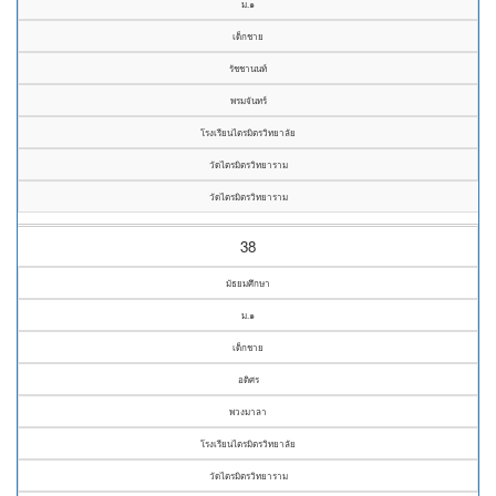
ม.๑
เด็กชาย
รัชชานนท์
พรมจันทร์
โรงเรียนไตรมิตรวิทยาลัย
วัดไตรมิตรวิทยาราม
วัดไตรมิตรวิทยาราม
38
มัธยมศึกษา
ม.๑
เด็กชาย
อดิศร
พวงมาลา
โรงเรียนไตรมิตรวิทยาลัย
วัดไตรมิตรวิทยาราม