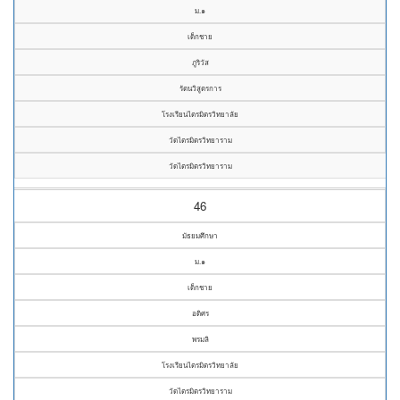
ม.๑
เด็กชาย
ภูริวัส
รัตนวิสูตรการ
โรงเรียนไตรมิตรวิทยาลัย
วัดไตรมิตรวิทยาราม
วัดไตรมิตรวิทยาราม
46
มัธยมศึกษา
ม.๑
เด็กชาย
อดิศร
พรมลิ
โรงเรียนไตรมิตรวิทยาลัย
วัดไตรมิตรวิทยาราม