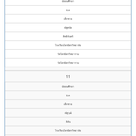
มัธยมศึกษา
ม.๓
เด็กชาย
ณัฐดนัย
สิทธิจันทร์
โรงเรียนไตรมิตรวิทยาลัย
วัดไตรมิตรวิทยาราม
วัดไตรมิตรวิทยาราม
11
มัธยมศึกษา
ม.๓
เด็กชาย
ณัฐวุฒิ
ลิลัน
โรงเรียนไตรมิตรวิทยาลัย