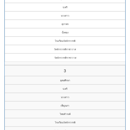
ป.ตรี
นางสาว
สุภาพร
บั้งทอง
โรงเรียนวัดจักรวรรดิ
วัดจักรวรรดิราชาวาส
วัดจักรวรรดิราชาวาส
3
อุดมศึกษา
ป.ตรี
นางสาว
เพ็ญนภา
ไทยดำรงค์
โรงเรียนวัดจักรวรรดิ