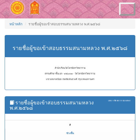
Toggle
navigation
หน้าหลัก
รายชื่อผู้ขอเข้าสอบธรรมสนามหลวง พ.ศ.๒๕๖๘
รายชื่อผู้ขอเข้าสอบธรรมสนามหลวง พ.ศ.๒๕๖๘
สำนักเรียนวัดไตรมิตรวิทยาราม
ธรรมศึกษาชั้นเอก - ๑๒๖๐๐๑ - วัดไตรมิตรวิทยาราม
แขวงตลาดน้อย เขตสัมพันธวงศ์ กรุงเทพมหานคร
รายชื่อผู้ขอเข้าสอบธรรมสนามหลวง
แสดง
1 ถึง 50
จาก
52
ผลลัพธ์
พ.ศ.๒๕๖๘
#
ช่วงชั้น