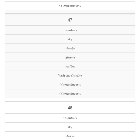
วัดไตรมิตรวิทยาราม
47
ประถมศึกษา
ป.๖
เด็กหญิง
สุพัฒตรา
ดอกโศก
โรงเรียนมหาวีรานุวัตร
วัดไตรมิตรวิทยาราม
วัดไตรมิตรวิทยาราม
48
ประถมศึกษา
ป.๖
เด็กชาย