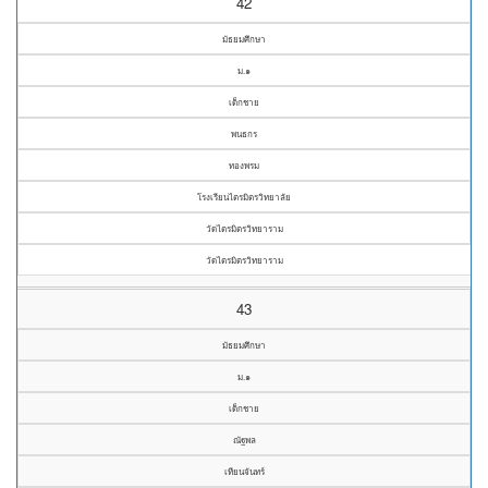
42
มัธยมศึกษา
ม.๑
เด็กชาย
พนธกร
ทองพรม
โรงเรียนไตรมิตรวิทยาลัย
วัดไตรมิตรวิทยาราม
วัดไตรมิตรวิทยาราม
43
มัธยมศึกษา
ม.๑
เด็กชาย
ณัฐพล
เทียนจันทร์