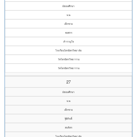
มัธยมศึกษา
ม.๒
เด็กชาย
พงศกร
สำราญใจ
โรงเรียนไตรมิตรวิทยาลัย
วัดไตรมิตรวิทยาราม
วัดไตรมิตรวิทยาราม
27
มัธยมศึกษา
ม.๒
เด็กชาย
ฐิติกิจติ์
สมจิตร
โรงเรียนไตรมิตรวิทยาลัย