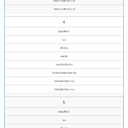
วัดจักรวรรดิราชาวาส
วัดจักรวรรดิราชาวาส
4
มัธยมศึกษา
ม.๓
เด็กชาย
พงศภัค
กุลชาติเกรียงไกร
โรงเรียนไตรมิตรวิทยาลัย
วัดไตรมิตรวิทยาราม
วัดไตรมิตรวิทยาราม
5
มัธยมศึกษา
ม.๓