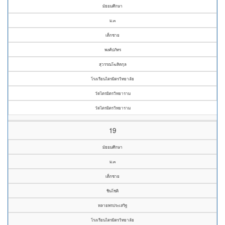
มัธยมศึกษา
ม.๓
เด็กชาย
พงศ์ปภัทร
สุวรรณโฆสิตกุล
โรงเรียนไตรมิตรวิทยาลัย
วัดไตรมิตรวิทยาราม
วัดไตรมิตรวิทยาราม
19
มัธยมศึกษา
ม.๓
เด็กชาย
ชินโชติ
หลายพรประเสริฐ
โรงเรียนไตรมิตรวิทยาลัย