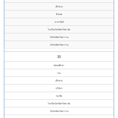
เด็กชาย
ธีรเทพ
อาษาขันธ์
โรงเรียนไตรมิตรวิทยาลัย
วัดไตรมิตรวิทยาราม
วัดไตรมิตรวิทยาราม
30
มัธยมศึกษา
ม.๒
เด็กชาย
ปวีณ์กร
กองชัย
โรงเรียนไตรมิตรวิทยาลัย
วัดไตรมิตรวิทยาราม