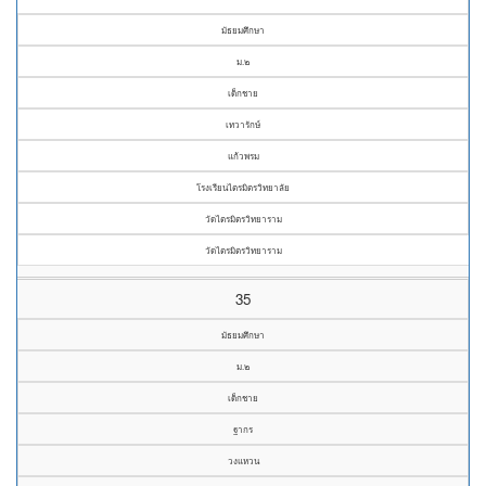
มัธยมศึกษา
ม.๒
เด็กชาย
เทวารักษ์
แก้วพรม
โรงเรียนไตรมิตรวิทยาลัย
วัดไตรมิตรวิทยาราม
วัดไตรมิตรวิทยาราม
35
มัธยมศึกษา
ม.๒
เด็กชาย
ฐากร
วงแหวน