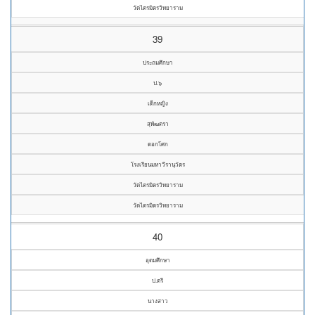
วัดไตรมิตรวิทยาราม
39
ประถมศึกษา
ป.๖
เด็กหญิง
สุพัฒตรา
ดอกโศก
โรงเรียนมหาวีรานุวัตร
วัดไตรมิตรวิทยาราม
วัดไตรมิตรวิทยาราม
40
อุดมศึกษา
ป.ตรี
นางสาว