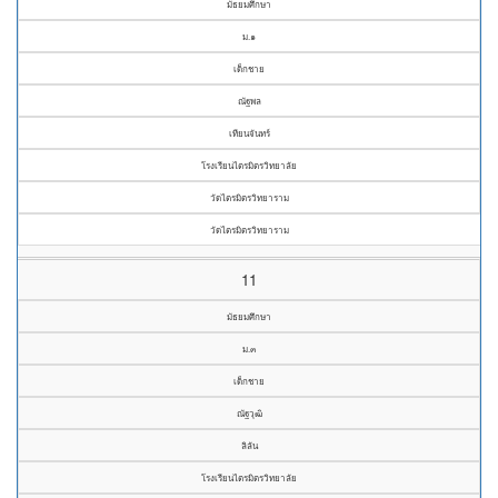
มัธยมศึกษา
ม.๑
เด็กชาย
ณัฐพล
เทียนจันทร์
โรงเรียนไตรมิตรวิทยาลัย
วัดไตรมิตรวิทยาราม
วัดไตรมิตรวิทยาราม
11
มัธยมศึกษา
ม.๓
เด็กชาย
ณัฐวุฒิ
ลิลัน
โรงเรียนไตรมิตรวิทยาลัย