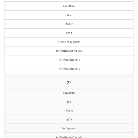
มัธยมศึกษา
ม.๑
เด็กชาย
ภควัต
ปาลกะวงศ์ ณ อยุธยา
โรงเรียนไตรมิตรวิทยาลัย
วัดไตรมิตรวิทยาราม
วัดไตรมิตรวิทยาราม
27
มัธยมศึกษา
ม.๑
เด็กชาย
ภูริวัส
รัตนวิสูตรการ
โรงเรียนไตรมิตรวิทยาลัย