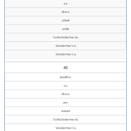
ม.๒
เด็กชาย
อภินันท์
แสงมืด
โรงเรียนไตรมิตรวิทยาลัย
วัดไตรมิตรวิทยาราม
วัดไตรมิตรวิทยาราม
46
มัธยมศึกษา
ม.๓
เด็กชาย
เดชา
อินจันทร์
โรงเรียนไตรมิตรวิทยาลัย
วัดไตรมิตรวิทยาราม