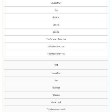
ประถมศึกษา
ป.๖
เด็กชาย
ปิติกรณ์
สดไสย
โรงเรียนมหาวีรานุวัตร
วัดไตรมิตรวิทยาราม
วัดไตรมิตรวิทยาราม
19
ประถมศึกษา
ป.๕
เด็กหญิง
ปุณณดา
ปานดำรงค์
โรงเรียนวัดจักรวรรดิ