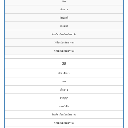
ม.๓
เด็กชาย
สิทธิศักดิ์
เกษพอง
โรงเรียนไตรมิตรวิทยาลัย
วัดไตรมิตรวิทยาราม
วัดไตรมิตรวิทยาราม
38
มัธยมศึกษา
ม.๓
เด็กชาย
สุปัญญา
เขตจันทึก
โรงเรียนไตรมิตรวิทยาลัย
วัดไตรมิตรวิทยาราม