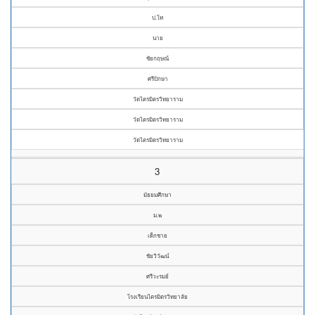
ป.โท
นาย
ชัยกฤษณ์
ศรีปักษา
วัดไตรมิตรวิทยาราม
วัดไตรมิตรวิทยาราม
วัดไตรมิตรวิทยาราม
3
มัธยมศึกษา
ม.๒
เด็กชาย
ชัยวิวัฒน์
ศรีวะรมย์
โรงเรียนไตรมิตรวิทยาลัย