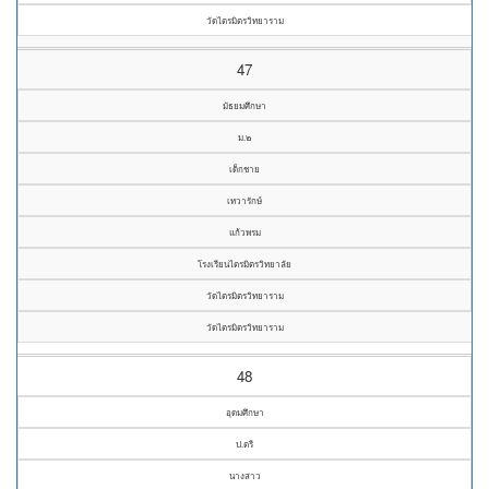
วัดไตรมิตรวิทยาราม
47
มัธยมศึกษา
ม.๒
เด็กชาย
เทวารักษ์
แก้วพรม
โรงเรียนไตรมิตรวิทยาลัย
วัดไตรมิตรวิทยาราม
วัดไตรมิตรวิทยาราม
48
อุดมศึกษา
ป.ตรี
นางสาว