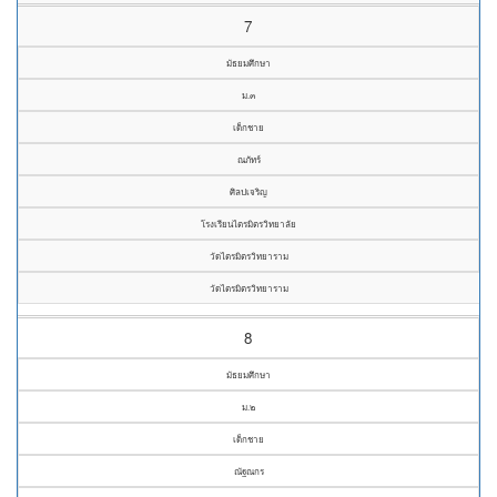
7
มัธยมศึกษา
ม.๓
เด็กชาย
ณภัทร์
ศิลปเจริญ
โรงเรียนไตรมิตรวิทยาลัย
วัดไตรมิตรวิทยาราม
วัดไตรมิตรวิทยาราม
8
มัธยมศึกษา
ม.๒
เด็กชาย
ณัฐณกร