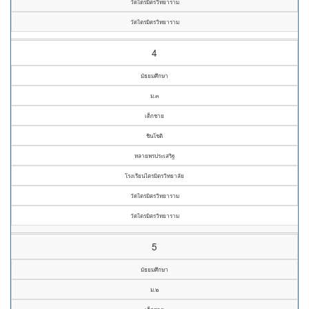
วัดไตรมิตรวิทยาราม
วัดไตรมิตรวิทยาราม
4
มัธยมศึกษา
ม.๓
เด็กชาย
ชินโชติ
หลายพรประเสริฐ
โรงเรียนไตรมิตรวิทยาลัย
วัดไตรมิตรวิทยาราม
วัดไตรมิตรวิทยาราม
5
มัธยมศึกษา
ม.๒