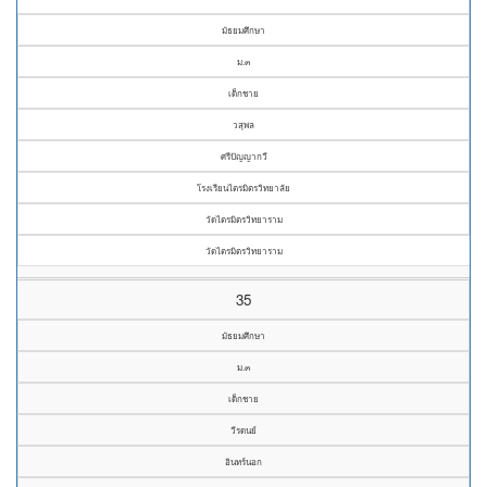
มัธยมศึกษา
ม.๓
เด็กชาย
วสุพล
ศรีปัญญากวี
โรงเรียนไตรมิตรวิทยาลัย
วัดไตรมิตรวิทยาราม
วัดไตรมิตรวิทยาราม
35
มัธยมศึกษา
ม.๓
เด็กชาย
วีรดนย์
อินทร์นอก