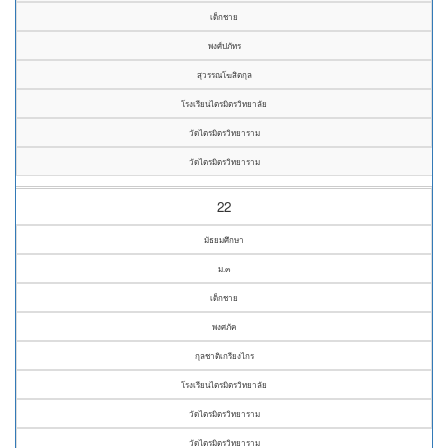
เด็กชาย
พงศ์ปภัทร
สุวรรณโฆสิตกุล
โรงเรียนไตรมิตรวิทยาลัย
วัดไตรมิตรวิทยาราม
วัดไตรมิตรวิทยาราม
22
มัธยมศึกษา
ม.๓
เด็กชาย
พงศภัค
กุลชาติเกรียงไกร
โรงเรียนไตรมิตรวิทยาลัย
วัดไตรมิตรวิทยาราม
วัดไตรมิตรวิทยาราม