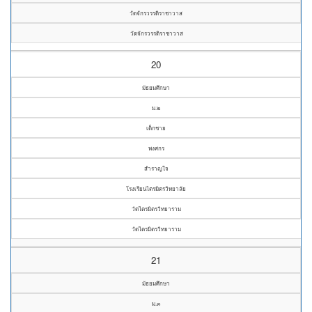
วัดจักรวรรดิราชาวาส
วัดจักรวรรดิราชาวาส
20
มัธยมศึกษา
ม.๒
เด็กชาย
พงศกร
สำราญใจ
โรงเรียนไตรมิตรวิทยาลัย
วัดไตรมิตรวิทยาราม
วัดไตรมิตรวิทยาราม
21
มัธยมศึกษา
ม.๓