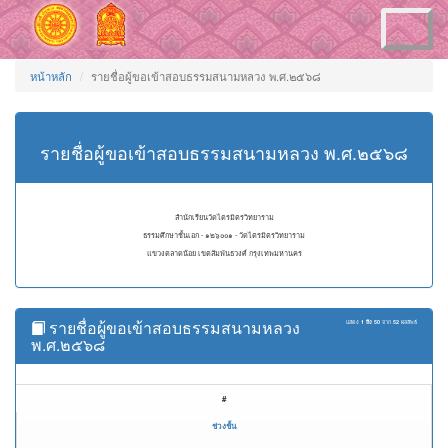
Toggle
navigation
หน้าหลัก
รายชื่อผู้ขอเข้าสอบธรรมสนามหลวง พ.ศ.๒๕๖๘
รายชื่อผู้ขอเข้าสอบธรรมสนามหลวง พ.ศ.๒๕๖๘
สำนักเรียนวัดไตรมิตรวิทยาราม
ธรรมศึกษาชั้นเอก - ๑๒๖๐๐๑ - วัดไตรมิตรวิทยาราม
แขวงตลาดน้อย เขตสัมพันธวงศ์ กรุงเทพมหานคร
รายชื่อผู้ขอเข้าสอบธรรมสนามหลวง
แสดง
1 ถึง 50
จาก
52
ผลลัพธ์
พ.ศ.๒๕๖๘
#
ช่วงชั้น