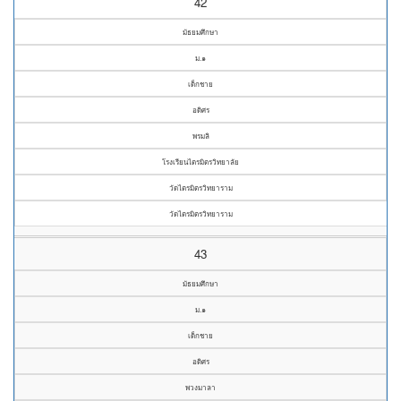
42
มัธยมศึกษา
ม.๑
เด็กชาย
อดิศร
พรมลิ
โรงเรียนไตรมิตรวิทยาลัย
วัดไตรมิตรวิทยาราม
วัดไตรมิตรวิทยาราม
43
มัธยมศึกษา
ม.๑
เด็กชาย
อดิศร
พวงมาลา