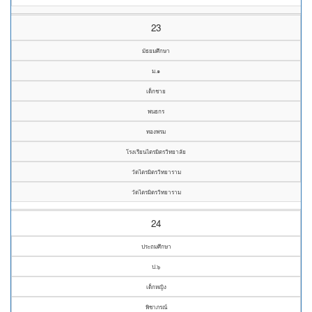
23
มัธยมศึกษา
ม.๑
เด็กชาย
พนธกร
ทองพรม
โรงเรียนไตรมิตรวิทยาลัย
วัดไตรมิตรวิทยาราม
วัดไตรมิตรวิทยาราม
24
ประถมศึกษา
ป.๖
เด็กหญิง
พิชาภรณ์