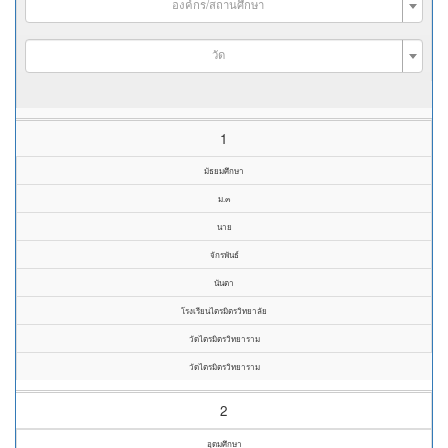
องค์กร/สถานศึกษา
วัด
1
มัธยมศึกษา
ม.๓
นาย
จักรพันธ์
นันตา
โรงเรียนไตรมิตรวิทยาลัย
วัดไตรมิตรวิทยาราม
วัดไตรมิตรวิทยาราม
2
อุดมศึกษา