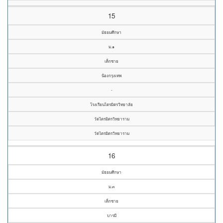
15
มัธยมศึกษา
ม.๑
เด็กชาย
น้องกรุงเทพ
-
โรงเรียนไตรมิตรวิทยาลัย
วัดไตรมิตรวิทยาราม
วัดไตรมิตรวิทยาราม
16
มัธยมศึกษา
ม.๓
เด็กชาย
บารมี