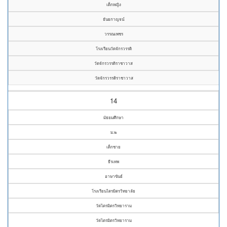
เด็กหญิง
ธันยกาญจน์
วรรณเพชร
โรงเรียนวัดจักรวรรดิ
วัดจักรวรรดิราชาวาส
วัดจักรวรรดิราชาวาส
14
มัธยมศึกษา
ม.๒
เด็กชาย
ธีรเทพ
อาษาขันธ์
โรงเรียนไตรมิตรวิทยาลัย
วัดไตรมิตรวิทยาราม
วัดไตรมิตรวิทยาราม