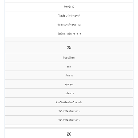
พิทักษ์วงษ์
โรงเรียนวัดจักรวรรดิ
วัดจักรวรรดิราชาวาส
วัดจักรวรรดิราชาวาส
25
มัธยมศึกษา
ม.๑
เด็กชาย
พุทธคุณ
นมัสการ
โรงเรียนไตรมิตรวิทยาลัย
วัดไตรมิตรวิทยาราม
วัดไตรมิตรวิทยาราม
26