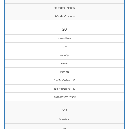
วัดไตรมิตรวิทยาราม
วัดไตรมิตรวิทยาราม
28
ประถมศึกษา
ป.๕
เด็กหญิง
มัสชุสา
เหลาอ้น
โรงเรียนวัดจักรวรรดิ
วัดจักรวรรดิราชาวาส
วัดจักรวรรดิราชาวาส
29
มัธยมศึกษา
ม.๑