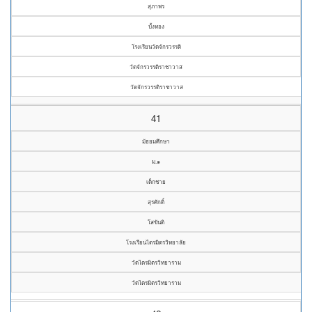
สุภาพร
บั้งทอง
โรงเรียนวัดจักรวรรดิ
วัดจักรวรรดิราชาวาส
วัดจักรวรรดิราชาวาส
41
มัธยมศึกษา
ม.๑
เด็กชาย
สุรศักดิ์
โสขันติ
โรงเรียนไตรมิตรวิทยาลัย
วัดไตรมิตรวิทยาราม
วัดไตรมิตรวิทยาราม