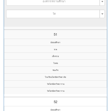
องค์กร/สถานศึกษา
วัด
51
มัธยมศึกษา
ม.๒
เด็กชาย
โกศล
ชนะกิจ
โรงเรียนไตรมิตรวิทยาลัย
วัดไตรมิตรวิทยาราม
วัดไตรมิตรวิทยาราม
52
มัธยมศึกษา