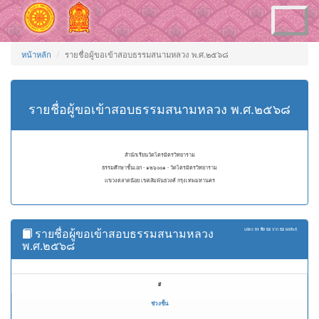
Toggle
navigation
หน้าหลัก
รายชื่อผู้ขอเข้าสอบธรรมสนามหลวง พ.ศ.๒๕๖๘
รายชื่อผู้ขอเข้าสอบธรรมสนามหลวง พ.ศ.๒๕๖๘
สำนักเรียนวัดไตรมิตรวิทยาราม
ธรรมศึกษาชั้นเอก - ๑๒๖๐๐๑ - วัดไตรมิตรวิทยาราม
แขวงตลาดน้อย เขตสัมพันธวงศ์ กรุงเทพมหานคร
รายชื่อผู้ขอเข้าสอบธรรมสนามหลวง
แสดง
51 ถึง 52
จาก
52
ผลลัพธ์
พ.ศ.๒๕๖๘
#
ช่วงชั้น