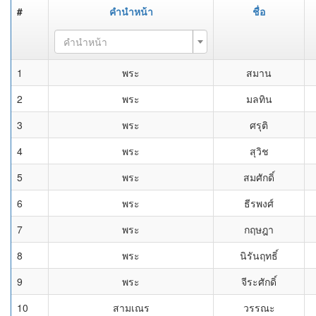
#
คำนำหน้า
ชื่อ
คำนำหน้า
1
พระ
สมาน
2
พระ
มลทิน
3
พระ
ศรุติ
4
พระ
สุวิช
5
พระ
สมศักดิ์
6
พระ
ธีรพงศ์
7
พระ
กฤษฎา
8
พระ
นิรันฤทธิ์
9
พระ
จีระศักดิ์
10
สามเณร
วรรณะ