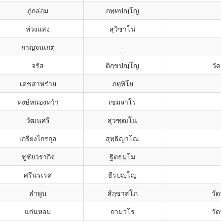
ภู่กล่อม
ภทฺทปญฺโญ
ห่วงแสง
สุวิชาโน
กาญจนเกตุ
-
จรัส
ติกฺขปญฺโญ
วั
เดชสาหร่าย
ภทฺทิโย
หงษ์หนองหว้า
เขมจาโร
วัฒนศรี
สุวฑฺฒโน
เกรียงไกรกุล
สุทฺธิญาโณ
ชูชัยวรากิจ
ฐิตธมฺโม
ศรีนรเรศ
ธีรปญฺโญ
ลำพูน
สิกฺขาสโภ
วั
แก่นหอม
ถามวโร
วั