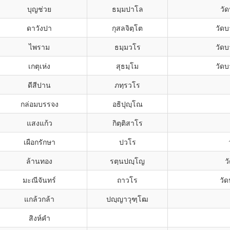
บุญช่วย
ธมฺมปาโล
วั
ดาวังปา
กุสลจิตฺโต
วัด
ไพราม
ธมฺมวโร
วัด
เกตุเห่ง
สุธมฺโม
วัด
ดีสีปาน
ภทฺรวโร
กล่อมบรรจง
อธิปุญฺโณ
แสงแก้ว
กิตฺติสาโร
เผือกรักษา
ปวโร
ล้านทอง
รตฺนปญฺโญ
ว
มะณีจันทร์
ถาวโร
วัด
แกล้วกล้า
ปญฺญาวุฑฺโฒ
สิงห์คำ