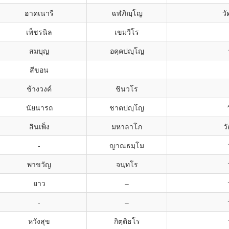
ฮาดเนารี
ฉฬภิญฺโญ
ว
เพ็ชรนิล
เขมวีโร
สมบุญ
อคฺคปญฺโญ
สีขอน
ช้างวงค์
ชินวโร
นัยนารถ
ชาตปญฺโญ
สินเพ็ง
มหาลาโภ
ว
-
ญาณธมฺโม
พาขวัญ
จนฺทโร
ยาว
–
-
–
หวังสุข
กิตฺติธโร