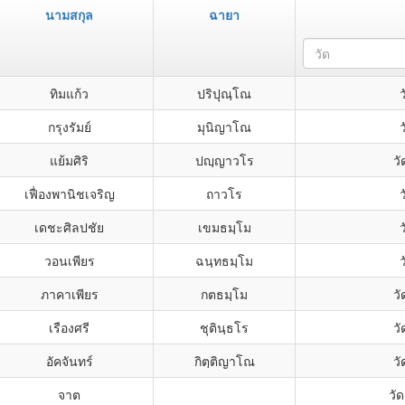
นามสกุล
ฉายา
วัด
ทิมแก้ว
ปริปุณฺโณ
กรุงรัมย์
มุนิญาโณ
แย้มศิริ
ปญฺญาวโร
ว
เฟื่องพานิชเจริญ
ถาวโร
เดชะศิลปชัย
เขมธมฺโม
วอนเพียร
ฉนฺทธมฺโม
ภาคาเพียร
กตธมฺโม
ว
เรืองศรี
ชุตินฺธโร
ว
อัคจันทร์
กิตฺติญาโณ
ว
จาต
วัด