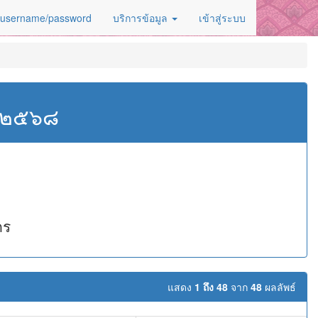
 username/password
บริการข้อมูล
เข้าสู่ระบบ
ศ.๒๕๖๘
คร
แสดง
1 ถึง 48
จาก
48
ผลลัพธ์