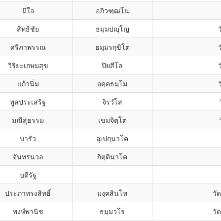
มีใจ
อภิวฑฺฒโน
สิทธิชัย
ธมฺมปญฺโญ
ว
ศรีภาพรรณ
ธมฺมรกฺขิโต
ว
วิริยะเกษมสุข
ปิยสีโล
ว
แก้วนิ่ม
อคฺคธมฺโม
ว
พูลประเสริฐ
จิรวํโส
มณีสุธรรม
เขมจิตฺโต
บารัว
อุเปกฺนาโค
จันทรนวล
กิตฺตินาโค
บดีรัฐ
ประภาทรงสิทธิ์
มงฺคสินโท
วั
พงษ์พานิช
ธมฺมวโร
วั