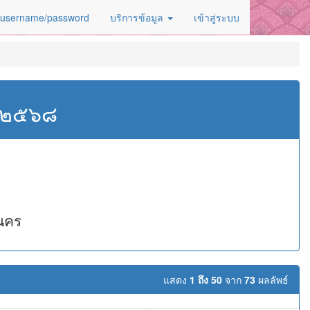
 username/password
บริการข้อมูล
เข้าสู่ระบบ
ศ.๒๕๖๘
นคร
แสดง
1 ถึง 50
จาก
73
ผลลัพธ์