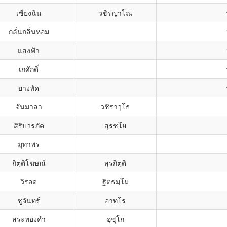
เซี่ยงฉิน
วชิรญาโณ
กลั่นกลิ่นหอม
แสงฟ้า
เกศักดิ์
ยางทัด
จันมาลา
วชิราวุโธ
สิริบวรภัค
สุรชโย
มุทาพร
กิตฺติโฆษณ์
สุรกิตฺติ
วิรอด
ฐิตธมฺโม
ชูจันทร์
อาทโร
สระทองคำ
อุชุโก