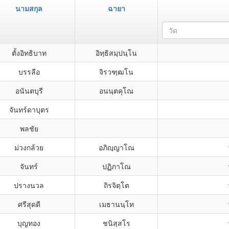
นามสกุล
ฉายา
วัด
ตั้งอิทธิบาท
อิทฺธิสมฺปนฺโน
บรรลือ
จิรวฑฺฒโน
อนันตบุรี
อนนฺตคุโณ
จันทร์ดาบุตร
พลชัย
ม่วงกล้วย
อภิญฺญาโณ
จันทร์
ปฏิภาโณ
ปรางนวล
ถิรจิตฺโต
ศรีสุดดี
เมธานนฺโท
บุญทอง
ชนิสฺสโร