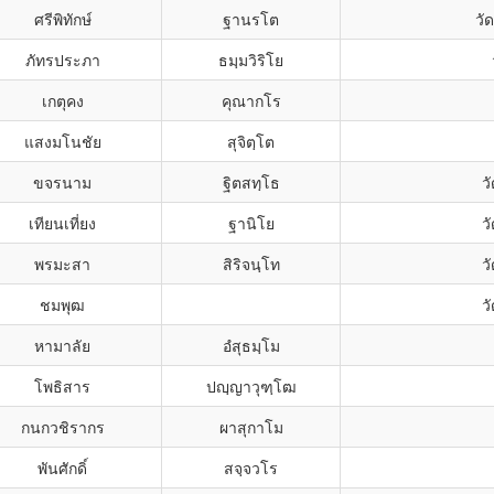
ศรีพิทักษ์
ฐานรโต
วั
ภัทรประภา
ธมฺมวิริโย
เกตุคง
คุณากโร
แสงมโนชัย
สุจิตฺโต
ขจรนาม
ฐิตสทฺโธ
ว
เทียนเที่ยง
ฐานิโย
ว
พรมะสา
สิริจนฺโท
ว
ชมพุฒ
ว
หามาลัย
อํสุธมฺโม
โพธิสาร
ปญฺญาวุฑฺโฒ
กนกวชิรากร
ผาสุกาโม
พันศักดิ์
สจฺจวโร