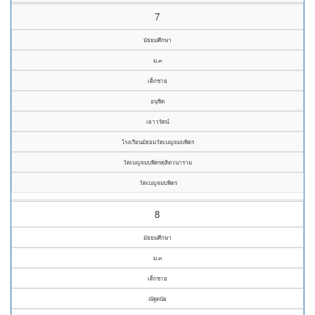
7
มัธยมศึกษา
ม.๓
เด็กชาย
อนุชิต
เยาวรัตน์
โรงเรียนมัธยมวัดเบญจมบพิตร
วัดเบญจมบพิตรดุสิตวนาราม
วัดเบญจมบพิตร
8
มัธยมศึกษา
ม.๓
เด็กชาย
ณัฐดนัย