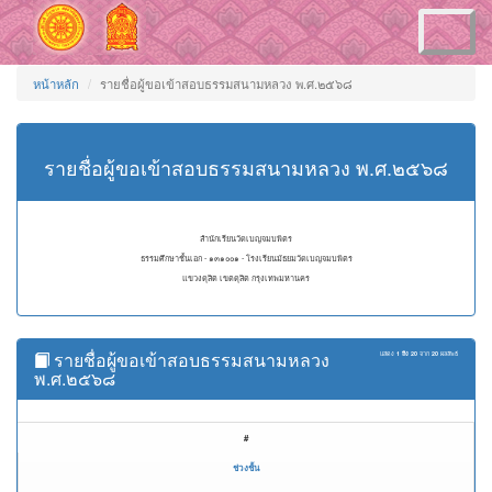
Toggle
navigation
หน้าหลัก
รายชื่อผู้ขอเข้าสอบธรรมสนามหลวง พ.ศ.๒๕๖๘
รายชื่อผู้ขอเข้าสอบธรรมสนามหลวง พ.ศ.๒๕๖๘
สำนักเรียนวัดเบญจมบพิตร
ธรรมศึกษาชั้นเอก - ๑๓๑๐๐๑ - โรงเรียนมัธยมวัดเบญจมบพิตร
แขวงดุสิต เขตดุสิต กรุงเทพมหานคร
รายชื่อผู้ขอเข้าสอบธรรมสนามหลวง
แสดง
1 ถึง 20
จาก
20
ผลลัพธ์
พ.ศ.๒๕๖๘
#
ช่วงชั้น