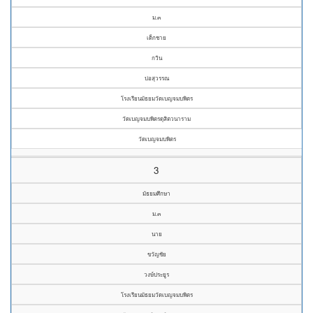
ม.๓
เด็กชาย
กวิน
บ่อสุวรรณ
โรงเรียนมัธยมวัดเบญจมบพิตร
วัดเบญจมบพิตรดุสิตวนาราม
วัดเบญจมบพิตร
3
มัธยมศึกษา
ม.๓
นาย
ขวัญชัย
วงษ์ประยูร
โรงเรียนมัธยมวัดเบญจมบพิตร