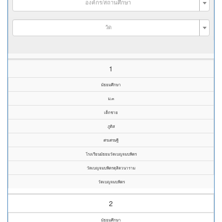
องค์กร/สถานศึกษา
วัด
1
มัธยมศึกษา
ม.๓
เด็กชาย
ภูดิส
ศรเศรษฐี
โรงเรียนมัธยมวัดเบญจมบพิตร
วัดเบญจมบพิตรดุสิตวนาราม
วัดเบญจมบพิตร
2
มัธยมศึกษา