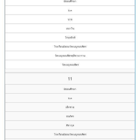
มัธยมศึกษา
ม.๓
นาย
อนาวิน
โกมลสิงห์
โรงเรียนมัธยมวัดเบญจมบพิตร
วัดเบญจมบพิตรดุสิตวนาราม
วัดเบญจมบพิตร
11
มัธยมศึกษา
ม.๓
เด็กชาย
ธนภัทร
ศิลากุล
โรงเรียนมัธยมวัดเบญจมบพิตร