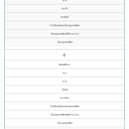
นาย
ประวีร์
ประพันธ์
โรงเรียนมัธยมวัดเบญจมบพิตร
วัดเบญจมบพิตรดุสิตวนาราม
วัดเบญจมบพิตร
6
มัธยมศึกษา
ม.๓
นาย
ภูรินท์
ดาวเรือง
โรงเรียนมัธยมวัดเบญจมบพิตร
วัดเบญจมบพิตรดุสิตวนาราม
วัดเบญจมบพิตร