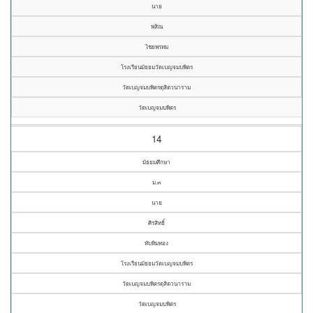
นาย
พสิณ
ไชยพรหม
โรงเรียนมัธยมวัดเบญจมบพิตร
วัดเบญจมบพิตรดุสิตวนาราม
วัดเบญจมบพิตร
14
มัธยมศึกษา
ม.๓
นาย
ศิรสิทธิ์
ทับทิมทอง
โรงเรียนมัธยมวัดเบญจมบพิตร
วัดเบญจมบพิตรดุสิตวนาราม
วัดเบญจมบพิตร