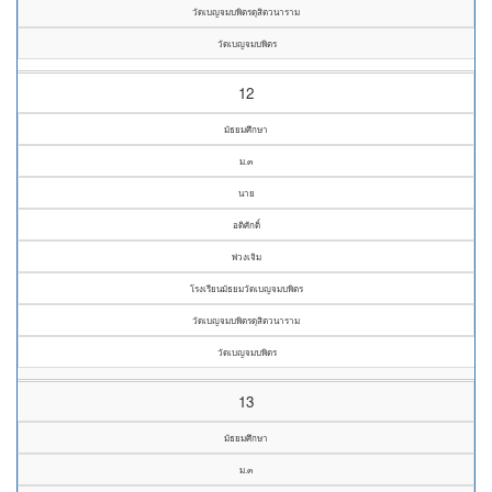
วัดเบญจมบพิตรดุสิตวนาราม
วัดเบญจมบพิตร
12
มัธยมศึกษา
ม.๓
นาย
อดิศักดิ์
พ่วงเจิม
โรงเรียนมัธยมวัดเบญจมบพิตร
วัดเบญจมบพิตรดุสิตวนาราม
วัดเบญจมบพิตร
13
มัธยมศึกษา
ม.๓