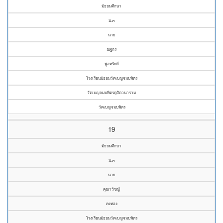
มัธยมศึกษา
ม.๓
นาย
ณฐกร
พูลทรัพย์
โรงเรียนมัธยมวัดเบญจมบพิตร
วัดเบญจมบพิตรดุสิตวนาราม
วัดเบญจมบพิตร
19
มัธยมศึกษา
ม.๓
นาย
คุณาวิชญ์
คงทอง
โรงเรียนมัธยมวัดเบญจมบพิตร