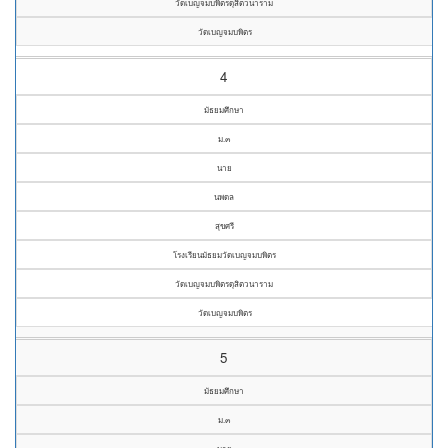
วัดเบญจมบพิตรดุสิตวนาราม
วัดเบญจมบพิตร
4
มัธยมศึกษา
ม.๓
นาย
นพดล
สุขศรี
โรงเรียนมัธยมวัดเบญจมบพิตร
วัดเบญจมบพิตรดุสิตวนาราม
วัดเบญจมบพิตร
5
มัธยมศึกษา
ม.๓