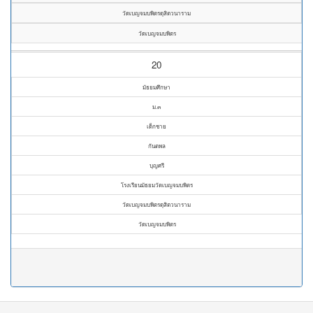
วัดเบญจมบพิตรดุสิตวนาราม
วัดเบญจมบพิตร
20
มัธยมศึกษา
ม.๓
เด็กชาย
กันตพล
บุญศรี
โรงเรียนมัธยมวัดเบญจมบพิตร
วัดเบญจมบพิตรดุสิตวนาราม
วัดเบญจมบพิตร