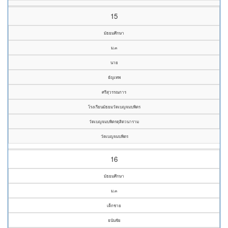
15
มัธยมศึกษา
ม.๓
นาย
ธัญเทพ
ศรีสุวรรณการ
โรงเรียนมัธยมวัดเบญจมบพิตร
วัดเบญจมบพิตรดุสิตวนาราม
วัดเบญจมบพิตร
16
มัธยมศึกษา
ม.๓
เด็กชาย
ธนันชัย