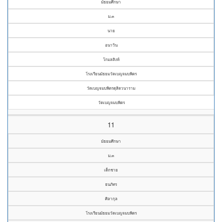
มัธยมศึกษา
ม.๓
นาย
อนาวิน
โกมลสิงห์
โรงเรียนมัธยมวัดเบญจมบพิตร
วัดเบญจมบพิตรดุสิตวนาราม
วัดเบญจมบพิตร
11
มัธยมศึกษา
ม.๓
เด็กชาย
ธนภัทร
ศิลากุล
โรงเรียนมัธยมวัดเบญจมบพิตร