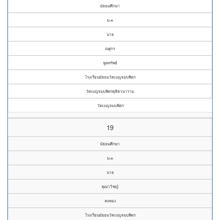
มัธยมศึกษา
ม.๓
นาย
ณฐกร
พูลทรัพย์
โรงเรียนมัธยมวัดเบญจมบพิตร
วัดเบญจมบพิตรดุสิตวนาราม
วัดเบญจมบพิตร
19
มัธยมศึกษา
ม.๓
นาย
คุณาวิชญ์
คงทอง
โรงเรียนมัธยมวัดเบญจมบพิตร