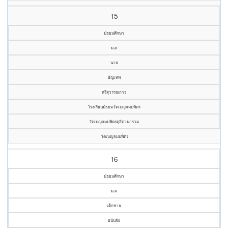
15
มัธยมศึกษา
ม.๓
นาย
ธัญเทพ
ศรีสุวรรณการ
โรงเรียนมัธยมวัดเบญจมบพิตร
วัดเบญจมบพิตรดุสิตวนาราม
วัดเบญจมบพิตร
16
มัธยมศึกษา
ม.๓
เด็กชาย
ธนันชัย