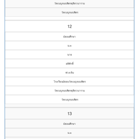
วัดเบญจมบพิตรดุสิตวนาราม
วัดเบญจมบพิตร
12
มัธยมศึกษา
ม.๓
นาย
อดิศักดิ์
พ่วงเจิม
โรงเรียนมัธยมวัดเบญจมบพิตร
วัดเบญจมบพิตรดุสิตวนาราม
วัดเบญจมบพิตร
13
มัธยมศึกษา
ม.๓