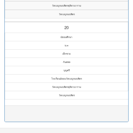
วัดเบญจมบพิตรดุสิตวนาราม
วัดเบญจมบพิตร
20
มัธยมศึกษา
ม.๓
เด็กชาย
กันตพล
บุญศรี
โรงเรียนมัธยมวัดเบญจมบพิตร
วัดเบญจมบพิตรดุสิตวนาราม
วัดเบญจมบพิตร