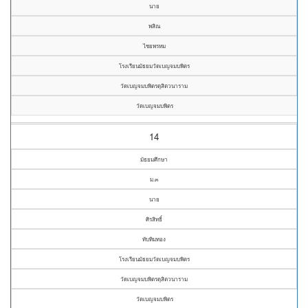
นาย
พสิณ
ไชยพรหม
โรงเรียนมัธยมวัดเบญจมบพิตร
วัดเบญจมบพิตรดุสิตวนาราม
วัดเบญจมบพิตร
14
มัธยมศึกษา
ม.๓
นาย
ศิรสิทธิ์
ทับทิมทอง
โรงเรียนมัธยมวัดเบญจมบพิตร
วัดเบญจมบพิตรดุสิตวนาราม
วัดเบญจมบพิตร