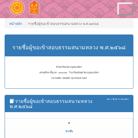
Toggle
navigation
หน้าหลัก
รายชื่อผู้ขอเข้าสอบธรรมสนามหลวง พ.ศ.๒๕๖๘
รายชื่อผู้ขอเข้าสอบธรรมสนามหลวง พ.ศ.๒๕๖๘
สำนักเรียนวัดเบญจมบพิตร
ธรรมศึกษาชั้นเอก - ๑๓๑๐๐๑ - โรงเรียนมัธยมวัดเบญจมบพิตร
แขวงดุสิต เขตดุสิต กรุงเทพมหานคร
รายชื่อผู้ขอเข้าสอบธรรมสนามหลวง
แสดง
1 ถึง 20
จาก
20
ผลลัพธ์
พ.ศ.๒๕๖๘
#
ช่วงชั้น