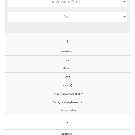
องค์กร/สถานศึกษา
วัด
1
มัธยมศึกษา
ม.๓
เด็กชาย
ภูดิส
ศรเศรษฐี
โรงเรียนมัธยมวัดเบญจมบพิตร
วัดเบญจมบพิตรดุสิตวนาราม
วัดเบญจมบพิตร
2
มัธยมศึกษา