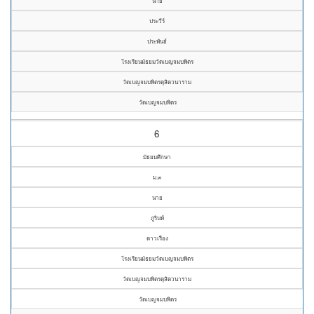
นาย
ประวีร์
ประพันธ์
โรงเรียนมัธยมวัดเบญจมบพิตร
วัดเบญจมบพิตรดุสิตวนาราม
วัดเบญจมบพิตร
6
มัธยมศึกษา
ม.๓
นาย
ภูรินท์
ดาวเรือง
โรงเรียนมัธยมวัดเบญจมบพิตร
วัดเบญจมบพิตรดุสิตวนาราม
วัดเบญจมบพิตร