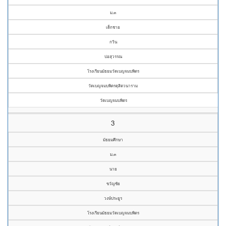
ม.๓
เด็กชาย
กวิน
บ่อสุวรรณ
โรงเรียนมัธยมวัดเบญจมบพิตร
วัดเบญจมบพิตรดุสิตวนาราม
วัดเบญจมบพิตร
3
มัธยมศึกษา
ม.๓
นาย
ขวัญชัย
วงษ์ประยูร
โรงเรียนมัธยมวัดเบญจมบพิตร