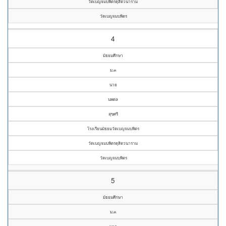
วัดเบญจมบพิตรดุสิตวนาราม
วัดเบญจมบพิตร
4
มัธยมศึกษา
ม.๓
นาย
นพดล
สุขศรี
โรงเรียนมัธยมวัดเบญจมบพิตร
วัดเบญจมบพิตรดุสิตวนาราม
วัดเบญจมบพิตร
5
มัธยมศึกษา
ม.๓