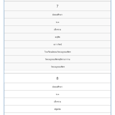
7
มัธยมศึกษา
ม.๓
เด็กชาย
อนุชิต
เยาวรัตน์
โรงเรียนมัธยมวัดเบญจมบพิตร
วัดเบญจมบพิตรดุสิตวนาราม
วัดเบญจมบพิตร
8
มัธยมศึกษา
ม.๓
เด็กชาย
ณัฐดนัย