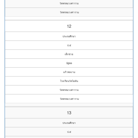
วัดพรหมวงศาราม
วัดพรหมวงศาราม
12
ประถมศึกษา
ป.๕
เด็กชาย
นัฐพล
แก้วพลงาม
โรงเรียนวัดไผ่ตัน
วัดพรหมวงศาราม
วัดพรหมวงศาราม
13
ประถมศึกษา
ป.๕