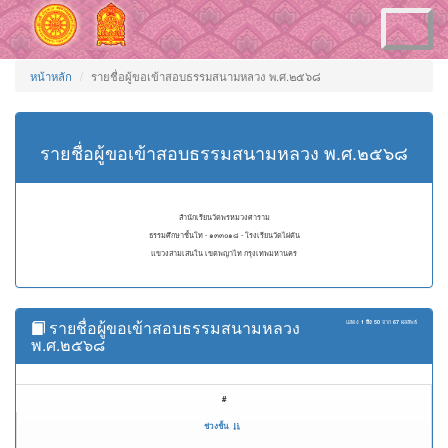
Toggle
navigation
หน้าหลัก
รายชื่อผู้ขอเข้าสอบธรรมสนามหลวง พ.ศ.๒๕๖๘
รายชื่อผู้ขอเข้าสอบธรรมสนามหลวง พ.ศ.๒๕๖๘
สำนักเรียนวัดพรหมวงศาราม
ธรรมศึกษาชั้นโท - ๑๓๓๐๑๘ - โรงเรียนวัดไผ่ตัน
แขวงสามเสนใน เขตพญาไท กรุงเทพมหานคร
รายชื่อผู้ขอเข้าสอบธรรมสนามหลวง
แสดง
1 ถึง 50
จาก
67
ผลลัพธ์
พ.ศ.๒๕๖๘
#
ช่วงชั้น