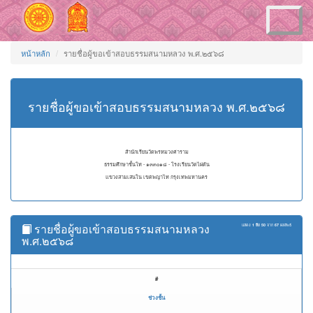
Toggle
navigation
หน้าหลัก
รายชื่อผู้ขอเข้าสอบธรรมสนามหลวง พ.ศ.๒๕๖๘
รายชื่อผู้ขอเข้าสอบธรรมสนามหลวง พ.ศ.๒๕๖๘
สำนักเรียนวัดพรหมวงศาราม
ธรรมศึกษาชั้นโท - ๑๓๓๐๑๘ - โรงเรียนวัดไผ่ตัน
แขวงสามเสนใน เขตพญาไท กรุงเทพมหานคร
รายชื่อผู้ขอเข้าสอบธรรมสนามหลวง
แสดง
1 ถึง 50
จาก
67
ผลลัพธ์
พ.ศ.๒๕๖๘
#
ช่วงชั้น