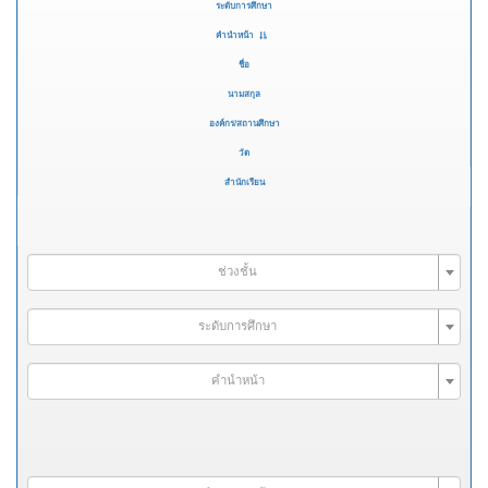
ระดับการศึกษา
คำนำหน้า
ชื่อ
นามสกุล
องค์กร/สถานศึกษา
วัด
สำนักเรียน
ช่วงชั้น
ระดับการศึกษา
คำนำหน้า