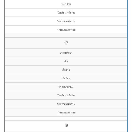
ระษารักษ์
โรงเรียนวัดไผ่ตัน
วัดพรหมวงศาราม
วัดพรหมวงศาราม
17
ประถมศึกษา
ป.๖
เด็กชาย
ชัยภัทร
หาญธงชัยชนะ
โรงเรียนวัดไผ่ตัน
วัดพรหมวงศาราม
วัดพรหมวงศาราม
18