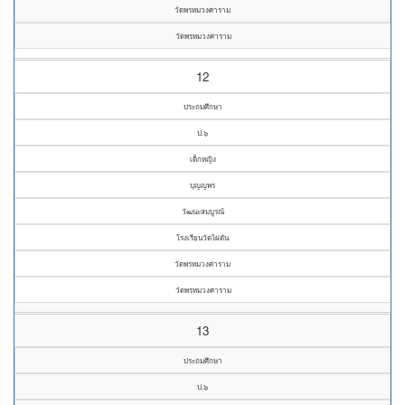
วัดพรหมวงศาราม
วัดพรหมวงศาราม
12
ประถมศึกษา
ป.๖
เด็กหญิง
บุญญพร
วัฒนะสมบูรณ์
โรงเรียนวัดไผ่ตัน
วัดพรหมวงศาราม
วัดพรหมวงศาราม
13
ประถมศึกษา
ป.๖