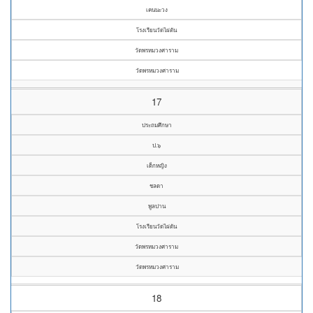
เคนนะวง
โรงเรียนวัดไผ่ตัน
วัดพรหมวงศาราม
วัดพรหมวงศาราม
17
ประถมศึกษา
ป.๖
เด็กหญิง
ชลดา
พูลปาน
โรงเรียนวัดไผ่ตัน
วัดพรหมวงศาราม
วัดพรหมวงศาราม
18