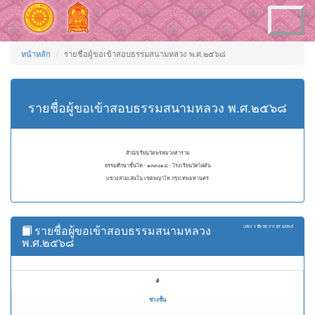
Toggle
navigation
หน้าหลัก
รายชื่อผู้ขอเข้าสอบธรรมสนามหลวง พ.ศ.๒๕๖๘
รายชื่อผู้ขอเข้าสอบธรรมสนามหลวง พ.ศ.๒๕๖๘
สำนักเรียนวัดพรหมวงศาราม
ธรรมศึกษาชั้นโท - ๑๓๓๐๑๘ - โรงเรียนวัดไผ่ตัน
แขวงสามเสนใน เขตพญาไท กรุงเทพมหานคร
รายชื่อผู้ขอเข้าสอบธรรมสนามหลวง
แสดง
1 ถึง 50
จาก
67
ผลลัพธ์
พ.ศ.๒๕๖๘
#
ช่วงชั้น