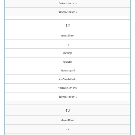
วัดพรหมวงศาราม
วัดพรหมวงศาราม
12
ประถมศึกษา
ป.๖
เด็กหญิง
บุญญพร
วัฒนะสมบูรณ์
โรงเรียนวัดไผ่ตัน
วัดพรหมวงศาราม
วัดพรหมวงศาราม
13
ประถมศึกษา
ป.๖