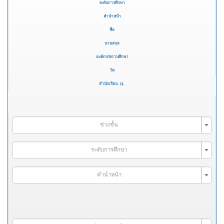
ระดับการศึกษา
คำนำหน้า
ชื่อ
นามสกุล
องค์กร/สถานศึกษา
วัด
สำนักเรียน
ช่วงชั้น
ระดับการศึกษา
คำนำหน้า