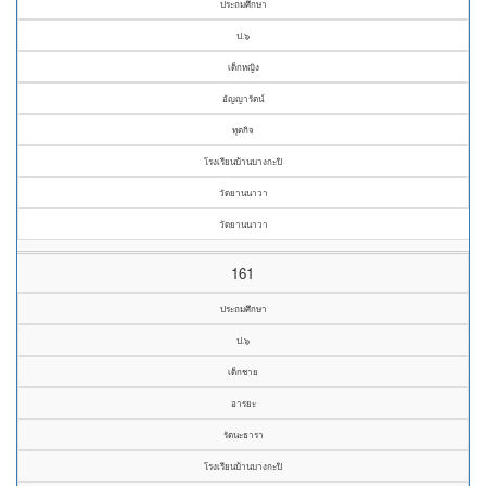
ประถมศึกษา
ป.๖
เด็กหญิง
อัญญารัตน์
ทุตกิจ
โรงเรียนบ้านบางกะปิ
วัดยานนาวา
วัดยานนาวา
161
ประถมศึกษา
ป.๖
เด็กชาย
อารยะ
รัตนะธารา
โรงเรียนบ้านบางกะปิ