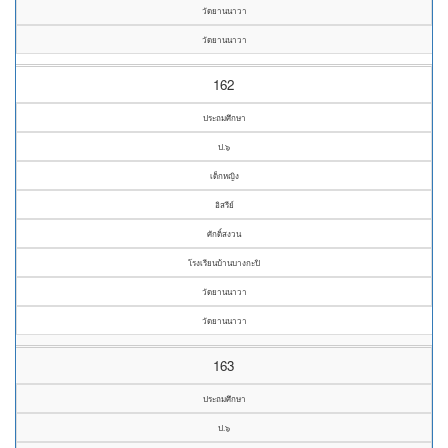
วัดยานนาวา
วัดยานนาวา
162
ประถมศึกษา
ป.๖
เด็กหญิง
อิสรีย์
ศักดิ์สงวน
โรงเรียนบ้านบางกะปิ
วัดยานนาวา
วัดยานนาวา
163
ประถมศึกษา
ป.๖