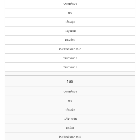
ประถมศึกษา
ป.๖
เด็กหญิง
เบญจมาศ
ศรีเหลี่ยม
โรงเรียนบ้านบางกะปิ
วัดยานนาวา
วัดยานนาวา
169
ประถมศึกษา
ป.๖
เด็กหญิง
เปรียวตะวัน
มุงเมือง
โรงเรียนบ้านบางกะปิ