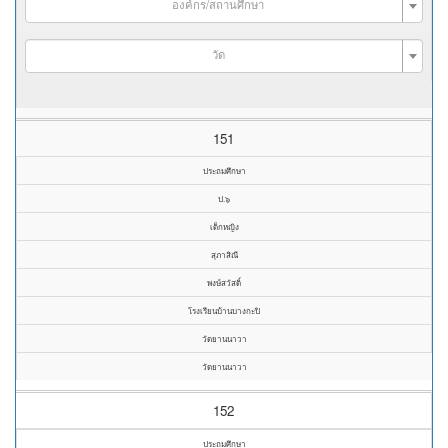
องค์กร/สถานศึกษา
วัด
151
ประถมศึกษา
ป.๖
เด็กหญิง
สุภาสิณี
พงษ์สวัสดิ์
โรงเรียนบ้านบางกะปิ
วัดยานนาวา
วัดยานนาวา
152
ประถมศึกษา