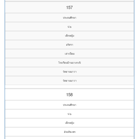
157
ประถมศึกษา
ป.๖
เด็กหญิง
อริสรา
เล่าเปี่ยม
โรงเรียนบ้านบางกะปิ
วัดยานนาวา
วัดยานนาวา
158
ประถมศึกษา
ป.๖
เด็กหญิง
อัจฉริยะพร