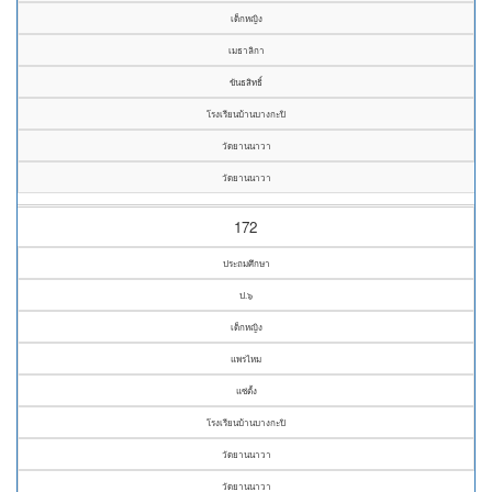
เด็กหญิง
เมธาลิกา
ขันธสิทธิ์
โรงเรียนบ้านบางกะปิ
วัดยานนาวา
วัดยานนาวา
172
ประถมศึกษา
ป.๖
เด็กหญิง
แพรไหม
แซ่ตั้ง
โรงเรียนบ้านบางกะปิ
วัดยานนาวา
วัดยานนาวา