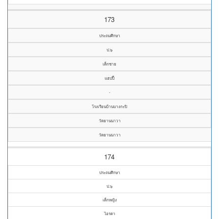
173
ประถมศึกษา
ป.๖
เด็กชาย
แฮปปี้
-
โรงเรียนบ้านบางกะปิ
วัดยานนาวา
วัดยานนาวา
174
ประถมศึกษา
ป.๖
เด็กหญิง
ไอรดา