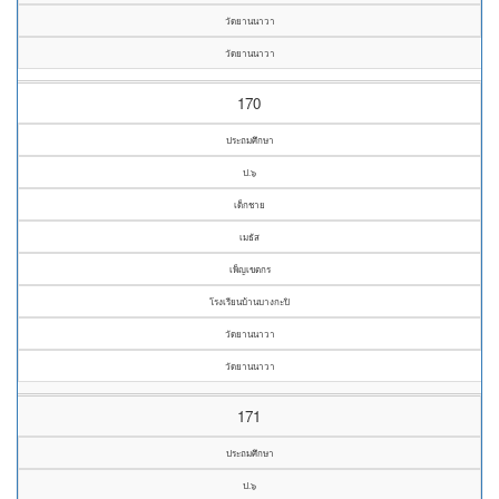
วัดยานนาวา
วัดยานนาวา
170
ประถมศึกษา
ป.๖
เด็กชาย
เมธัส
เพ็ญเขตกร
โรงเรียนบ้านบางกะปิ
วัดยานนาวา
วัดยานนาวา
171
ประถมศึกษา
ป.๖