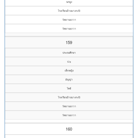
นกยูง
โรงเรียนบ้านบางกะปิ
วัดยานนาวา
วัดยานนาวา
159
ประถมศึกษา
ป.๖
เด็กหญิง
อัญญ่า
โคฮ์
โรงเรียนบ้านบางกะปิ
วัดยานนาวา
วัดยานนาวา
160