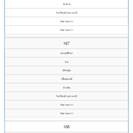
นำทาน
โรงเรียนบ้านบางกะปิ
วัดยานนาวา
วัดยานนาวา
167
ประถมศึกษา
ป.๖
เด็กหญิง
เนื้อทองแท้
บัวแย้ม
โรงเรียนบ้านบางกะปิ
วัดยานนาวา
วัดยานนาวา
168