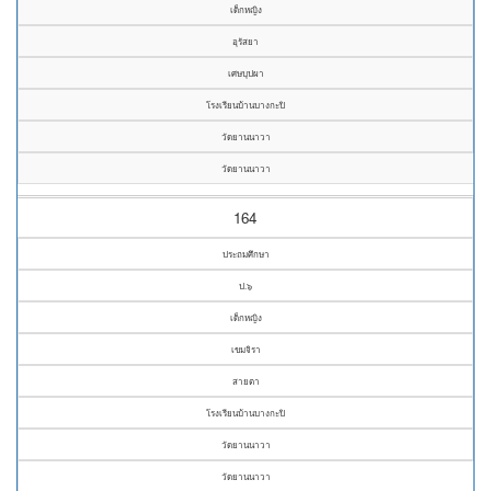
เด็กหญิง
อุรัสยา
เศษบุปผา
โรงเรียนบ้านบางกะปิ
วัดยานนาวา
วัดยานนาวา
164
ประถมศึกษา
ป.๖
เด็กหญิง
เขมจิรา
สายตา
โรงเรียนบ้านบางกะปิ
วัดยานนาวา
วัดยานนาวา