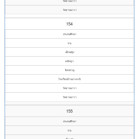
วัดยานนาวา
วัดยานนาวา
154
ประถมศึกษา
ป.๖
เด็กหญิง
อณิรญา
จิตรหาญ
โรงเรียนบ้านบางกะปิ
วัดยานนาวา
วัดยานนาวา
155
ประถมศึกษา
ป.๖