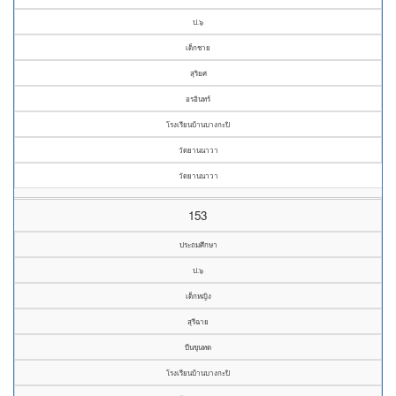
ป.๖
เด็กชาย
สุริยศ
อรอินทร์
โรงเรียนบ้านบางกะปิ
วัดยานนาวา
วัดยานนาวา
153
ประถมศึกษา
ป.๖
เด็กหญิง
สุรีฉาย
บืนขุนทด
โรงเรียนบ้านบางกะปิ