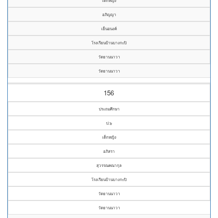
เด็กหญิง
อภิญญา
เย็นอนงค์
โรงเรียนบ้านบางกะปิ
วัดยานนาวา
วัดยานนาวา
156
ประถมศึกษา
ป.๖
เด็กหญิง
อภิสรา
สุวรรณคณากุล
โรงเรียนบ้านบางกะปิ
วัดยานนาวา
วัดยานนาวา