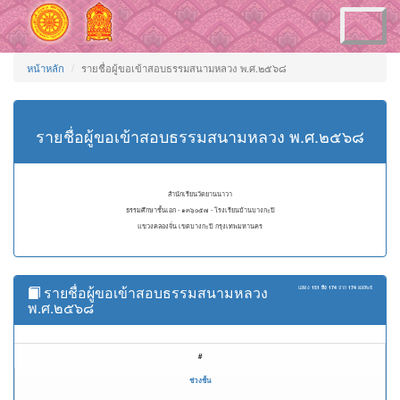
Toggle
navigation
หน้าหลัก
รายชื่อผู้ขอเข้าสอบธรรมสนามหลวง พ.ศ.๒๕๖๘
รายชื่อผู้ขอเข้าสอบธรรมสนามหลวง พ.ศ.๒๕๖๘
สำนักเรียนวัดยานนาวา
ธรรมศึกษาชั้นเอก - ๑๓๖๐๕๗ - โรงเรียนบ้านบางกะปิ
แขวงคลองจั่น เขตบางกะปิ กรุงเทพมหานคร
รายชื่อผู้ขอเข้าสอบธรรมสนามหลวง
แสดง
151 ถึง 174
จาก
174
ผลลัพธ์
พ.ศ.๒๕๖๘
#
ช่วงชั้น