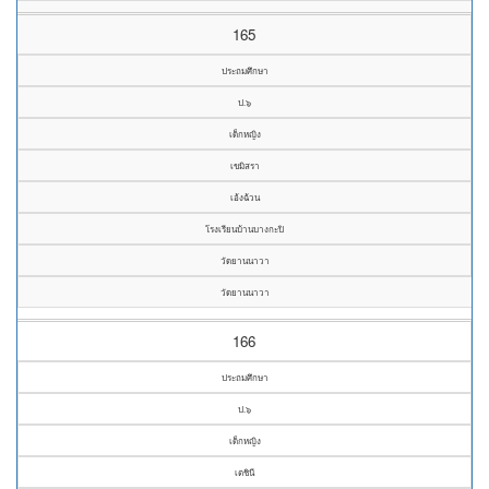
165
ประถมศึกษา
ป.๖
เด็กหญิง
เขมิสรา
เอ้งฉ้วน
โรงเรียนบ้านบางกะปิ
วัดยานนาวา
วัดยานนาวา
166
ประถมศึกษา
ป.๖
เด็กหญิง
เตชินี