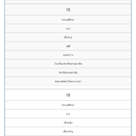
15
ประถมศึกษา
ป.๔
เด็กชาย
ปฐพี
แสงสว่าง
โรงเรียนวัดวชิรธรรมสาธิต
วัดวชิรธรรมสาธิต
คณะเขตพระโขนง-บางนา
16
ประถมศึกษา
ป.๔
เด็กหญิง
เพียงขวัญ