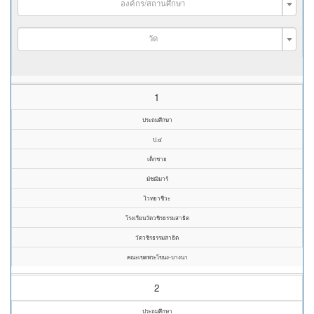
องค์กร/สถานศึกษา
วัด
1
ประถมศึกษา
ป.๔
เด็กชาย
มัชฌิมาร์
ไวทยาชีวะ
โรงเรียนวัดวชิรธรรมสาธิต
วัดวชิรธรรมสาธิต
คณะเขตพระโขนง-บางนา
2
ประถมศึกษา