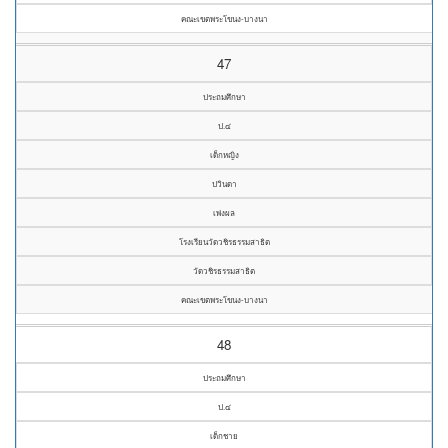
คณะเขตพระโขนง-บางนา
47
ประถมศึกษา
ป.๔
เด็กหญิง
ปวินดา
เพ่งผล
โรงเรียนวัดวชิรธรรมสาธิต
วัดวชิรธรรมสาธิต
คณะเขตพระโขนง-บางนา
48
ประถมศึกษา
ป.๔
เด็กชาย