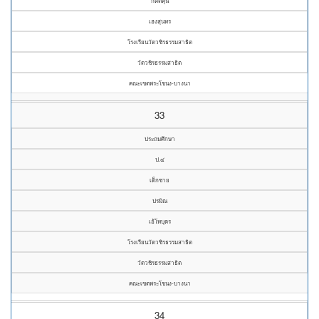
กิตติคุน
เฮงสุนทร
โรงเรียนวัดวชิรธรรมสาธิต
วัดวชิรธรรมสาธิต
คณะเขตพระโขนง-บางนา
33
ประถมศึกษา
ป.๔
เด็กชาย
ปรมิณ
เอ้โทบุตร
โรงเรียนวัดวชิรธรรมสาธิต
วัดวชิรธรรมสาธิต
คณะเขตพระโขนง-บางนา
34