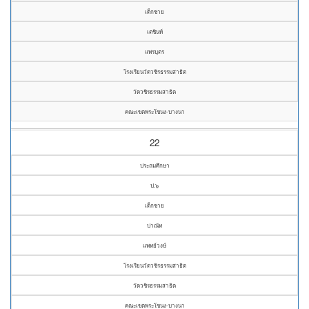
เด็กชาย
เตชินท์
แพรบุตร
โรงเรียนวัดวชิรธรรมสาธิต
วัดวชิรธรรมสาธิต
คณะเขตพระโขนง-บางนา
22
ประถมศึกษา
ป.๖
เด็กชาย
ปาณัท
แพทย์วงษ์
โรงเรียนวัดวชิรธรรมสาธิต
วัดวชิรธรรมสาธิต
คณะเขตพระโขนง-บางนา