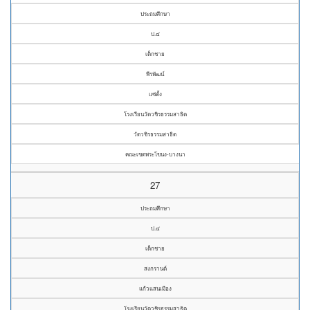
ประถมศึกษา
ป.๔
เด็กชาย
พีรพัฒน์
แซ่ตั้ง
โรงเรียนวัดวชิรธรรมสาธิต
วัดวชิรธรรมสาธิต
คณะเขตพระโขนง-บางนา
27
ประถมศึกษา
ป.๔
เด็กชาย
สงกรานต์
แก้วแสนเมือง
โรงเรียนวัดวชิรธรรมสาธิต