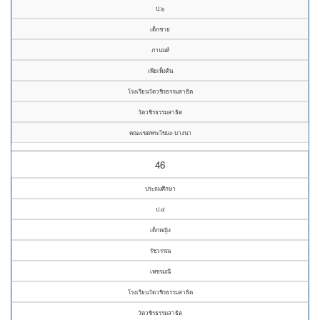
ป.๖
เด็กชาย
ภานนท์
เพียเพ็งต้น
โรงเรียนวัดวชิรธรรมสาธิต
วัดวชิรธรรมสาธิต
คณะเขตพระโขนง-บางนา
46
ประถมศึกษา
ป.๔
เด็กหญิง
รัชวรรณ
เพชรมณี
โรงเรียนวัดวชิรธรรมสาธิต
วัดวชิรธรรมสาธิต