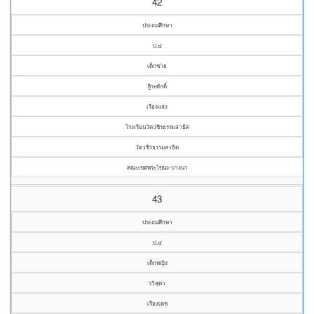
42
ประถมศึกษา
ป.๔
เด็กชาย
ฐิระศักดิ์
เรืองแสง
โรงเรียนวัดวชิรธรรมสาธิต
วัดวชิรธรรมสาธิต
คณะเขตพระโขนง-บางนา
43
ประถมศึกษา
ป.๔
เด็กหญิง
รวิสุดา
เรืองเดช