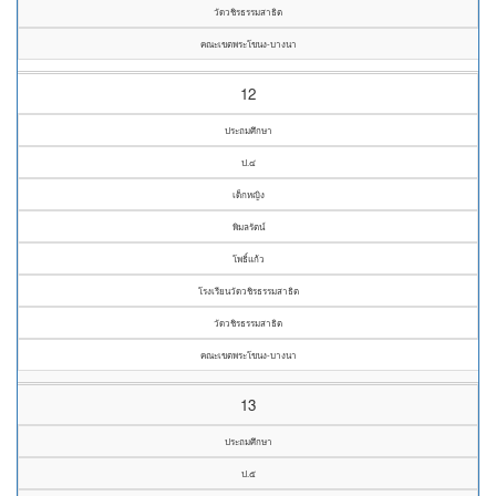
วัดวชิรธรรมสาธิต
คณะเขตพระโขนง-บางนา
12
ประถมศึกษา
ป.๔
เด็กหญิง
พิมลรัตน์
โพธิ์แก้ว
โรงเรียนวัดวชิรธรรมสาธิต
วัดวชิรธรรมสาธิต
คณะเขตพระโขนง-บางนา
13
ประถมศึกษา
ป.๕