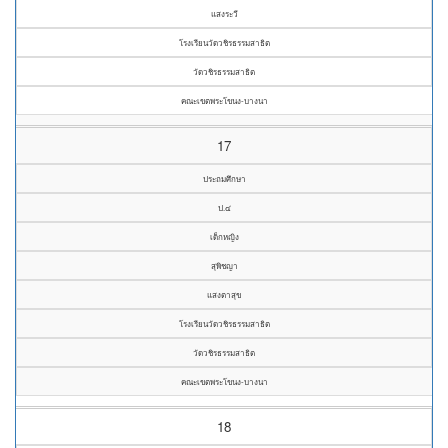
แสงระวี
โรงเรียนวัดวชิรธรรมสาธิต
วัดวชิรธรรมสาธิต
คณะเขตพระโขนง-บางนา
17
ประถมศึกษา
ป.๔
เด็กหญิง
สุพิชญา
แสงตาสุข
โรงเรียนวัดวชิรธรรมสาธิต
วัดวชิรธรรมสาธิต
คณะเขตพระโขนง-บางนา
18