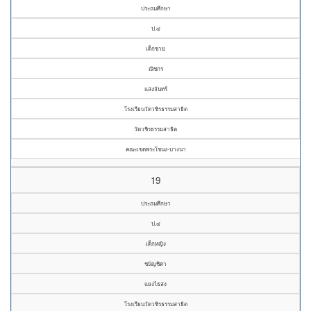
ประถมศึกษา
ป.๔
เด็กชาย
ณิชกร
แสงจันทร์
โรงเรียนวัดวชิรธรรมสาธิต
วัดวชิรธรรมสาธิต
คณะเขตพระโขนง-บางนา
19
ประถมศึกษา
ป.๔
เด็กหญิง
ชนัญชิดา
แยงไธสง
โรงเรียนวัดวชิรธรรมสาธิต