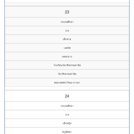
23
ประถมศึกษา
ป.๔
เด็กชาย
วงศภัค
แทนกลาง
โรงเรียนวัดวชิรธรรมสาธิต
วัดวชิรธรรมสาธิต
คณะเขตพระโขนง-บางนา
24
ประถมศึกษา
ป.๔
เด็กหญิง
ธัญพิชชา