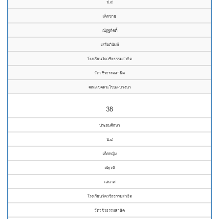
ป.๔
เด็กชาย
ณัฏฐกิตติ์
เสรีอภินันท์
โรงเรียนวัดวชิรธรรมสาธิต
วัดวชิรธรรมสาธิต
คณะเขตพระโขนง-บางนา
38
ประถมศึกษา
ป.๔
เด็กหญิง
ณัฐวดี
เสนาศ
โรงเรียนวัดวชิรธรรมสาธิต
วัดวชิรธรรมสาธิต