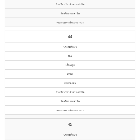
โรงเรียนวัดวชิรธรรมสาธิต
วัดวชิรธรรมสาธิต
คณะเขตพระโขนง-บางนา
44
ประถมศึกษา
ป.๔
เด็กหญิง
มัทนา
เม่นทองคำ
โรงเรียนวัดวชิรธรรมสาธิต
วัดวชิรธรรมสาธิต
คณะเขตพระโขนง-บางนา
45
ประถมศึกษา