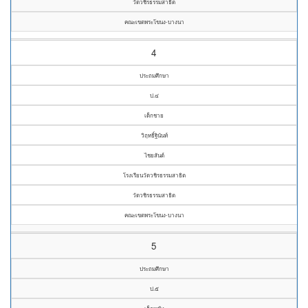
วัดวชิรธรรมสาธิต
คณะเขตพระโขนง-บางนา
4
ประถมศึกษา
ป.๔
เด็กชาย
วิฤทธิ์ฐินันท์
ไชยสันต์
โรงเรียนวัดวชิรธรรมสาธิต
วัดวชิรธรรมสาธิต
คณะเขตพระโขนง-บางนา
5
ประถมศึกษา
ป.๕