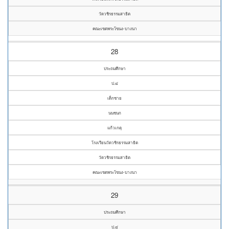
วัดวชิรธรรมสาธิต
คณะเขตพระโขนง-บางนา
28
ประถมศึกษา
ป.๔
เด็กชาย
นนชนก
แก้วเกตุ
โรงเรียนวัดวชิรธรรมสาธิต
วัดวชิรธรรมสาธิต
คณะเขตพระโขนง-บางนา
29
ประถมศึกษา
ป.๔