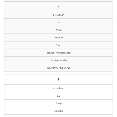
7
ประถมศึกษา
ป.๔
เด็กชาย
พัฒนพงษ์
ไข่มุก
โรงเรียนวัดวชิรธรรมสาธิต
วัดวชิรธรรมสาธิต
คณะเขตพระโขนง-บางนา
8
ประถมศึกษา
ป.๔
เด็กหญิง
กัญญพัชร