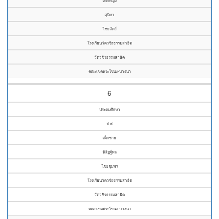
เด็กหญิง
สุนิษา
ไชยสัตย์
โรงเรียนวัดวชิรธรรมสาธิต
วัดวชิรธรรมสาธิต
คณะเขตพระโขนง-บางนา
6
ประถมศึกษา
ป.๕
เด็กชาย
พิสิฏฐ์พล
ไชยชุมพร
โรงเรียนวัดวชิรธรรมสาธิต
วัดวชิรธรรมสาธิต
คณะเขตพระโขนง-บางนา