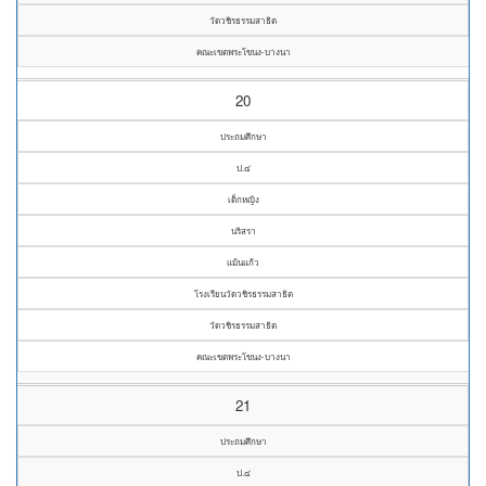
วัดวชิรธรรมสาธิต
คณะเขตพระโขนง-บางนา
20
ประถมศึกษา
ป.๔
เด็กหญิง
นริสรา
แม้นแก้ว
โรงเรียนวัดวชิรธรรมสาธิต
วัดวชิรธรรมสาธิต
คณะเขตพระโขนง-บางนา
21
ประถมศึกษา
ป.๔