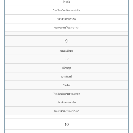
ใจแก้ว
โรงเรียนวัดวชิรธรรมสาธิต
วัดวชิรธรรมสาธิต
คณะเขตพระโขนง-บางนา
9
ประถมศึกษา
ป.๔
เด็กหญิง
ญาสุมินทร์
ใจเด็ด
โรงเรียนวัดวชิรธรรมสาธิต
วัดวชิรธรรมสาธิต
คณะเขตพระโขนง-บางนา
10