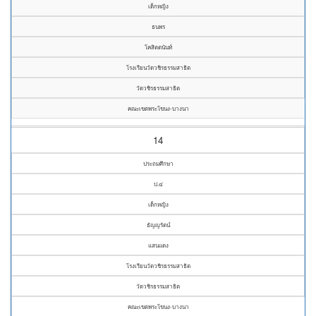
เด็กหญิง
ธนพร
โคสิตตนันท์
โรงเรียนวัดวชิรธรรมสาธิต
วัดวชิรธรรมสาธิต
คณะเขตพระโขนง-บางนา
14
ประถมศึกษา
ป.๔
เด็กหญิง
ธัญญรัตน์
แสนแดง
โรงเรียนวัดวชิรธรรมสาธิต
วัดวชิรธรรมสาธิต
คณะเขตพระโขนง-บางนา