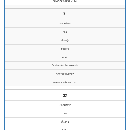
คณะเขตพระโขนง-บางนา
31
ประถมศึกษา
ป.๔
เด็กหญิง
ปาริฉัตร
แก้วคำ
โรงเรียนวัดวชิรธรรมสาธิต
วัดวชิรธรรมสาธิต
คณะเขตพระโขนง-บางนา
32
ประถมศึกษา
ป.๔
เด็กชาย