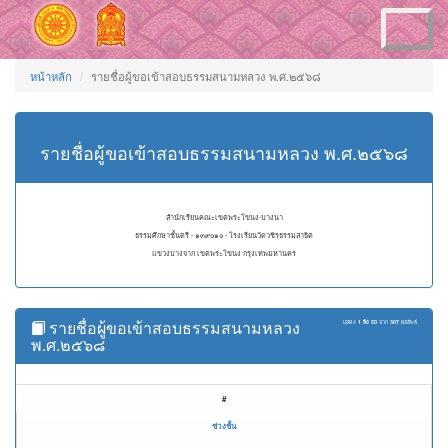
Toggle
navigation
หน้าหลัก
รายชื่อผู้ขอเข้าสอบธรรมสนามหลวง พ.ศ.๒๕๖๘
รายชื่อผู้ขอเข้าสอบธรรมสนามหลวง พ.ศ.๒๕๖๘
สำนักเรียนคณะเขตพระโขนง-บางนา
ธรรมศึกษาชั้นตรี - ๑๓๙๐๑๐ - โรงเรียนวัดวชิรธรรมสาธิต
แขวงบางจาก เขตพระโขนง กรุงเทพมหานคร
รายชื่อผู้ขอเข้าสอบธรรมสนามหลวง
แสดง
1 ถึง 50
จาก
307
ผลลัพธ์
พ.ศ.๒๕๖๘
#
ช่วงชั้น