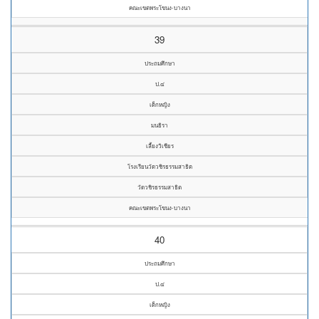
คณะเขตพระโขนง-บางนา
39
ประถมศึกษา
ป.๔
เด็กหญิง
มนธิรา
เลี้ยงวิเชียร
โรงเรียนวัดวชิรธรรมสาธิต
วัดวชิรธรรมสาธิต
คณะเขตพระโขนง-บางนา
40
ประถมศึกษา
ป.๔
เด็กหญิง