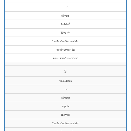
ป.๔
เด็กชาย
กิตติศักดิ์
ไล้ทองคำ
โรงเรียนวัดวชิรธรรมสาธิต
วัดวชิรธรรมสาธิต
คณะเขตพระโขนง-บางนา
3
ประถมศึกษา
ป.๔
เด็กหญิง
กฤตภัค
ไตรภิรมย์
โรงเรียนวัดวชิรธรรมสาธิต