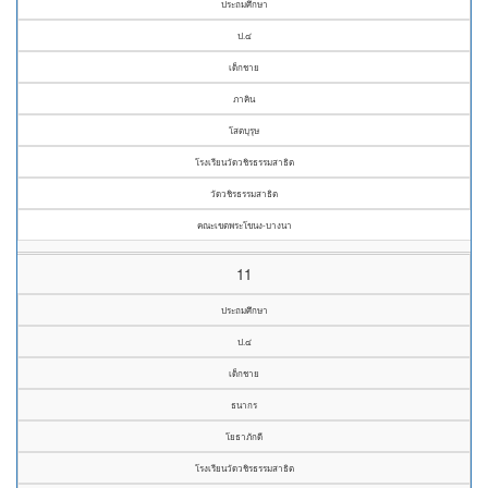
ประถมศึกษา
ป.๔
เด็กชาย
ภาคิน
โสตบุรุษ
โรงเรียนวัดวชิรธรรมสาธิต
วัดวชิรธรรมสาธิต
คณะเขตพระโขนง-บางนา
11
ประถมศึกษา
ป.๔
เด็กชาย
ธนากร
โยธาภักดี
โรงเรียนวัดวชิรธรรมสาธิต