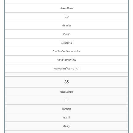
ประถมศึกษา
ป.๔
เด็กหญิง
ศรัณยา
เหลือหลาย
โรงเรียนวัดวชิรธรรมสาธิต
วัดวชิรธรรมสาธิต
คณะเขตพระโขนง-บางนา
35
ประถมศึกษา
ป.๔
เด็กหญิง
ปณาลี
เห็นสุข