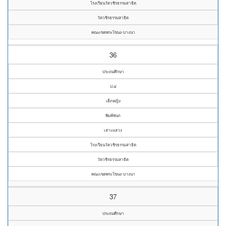
โรงเรียนวัดวชิรธรรมสาธิต
วัดวชิรธรรมสาธิต
คณะเขตพระโขนง-บางนา
36
ประถมศึกษา
ป.๔
เด็กหญิง
พิมพ์ชนก
เสาะแสวง
โรงเรียนวัดวชิรธรรมสาธิต
วัดวชิรธรรมสาธิต
คณะเขตพระโขนง-บางนา
37
ประถมศึกษา