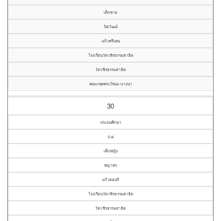
เด็กชาย
ปิยวัฒน์
แก้วศรีเคน
โรงเรียนวัดวชิรธรรมสาธิต
วัดวชิรธรรมสาธิต
คณะเขตพระโขนง-บางนา
30
ประถมศึกษา
ป.๔
เด็กหญิง
ชญาพร
แก้วดอนรี
โรงเรียนวัดวชิรธรรมสาธิต
วัดวชิรธรรมสาธิต