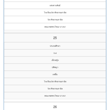
แต่งตามพันธ์
โรงเรียนวัดวชิรธรรมสาธิต
วัดวชิรธรรมสาธิต
คณะเขตพระโขนง-บางนา
25
ประถมศึกษา
ป.๔
เด็กหญิง
ปพิชญา
แซ่ลิ้ม
โรงเรียนวัดวชิรธรรมสาธิต
วัดวชิรธรรมสาธิต
คณะเขตพระโขนง-บางนา
26