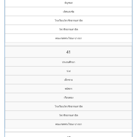
ธัญชนก
เลิศแสงชัย
โรงเรียนวัดวชิรธรรมสาธิต
วัดวชิรธรรมสาธิต
คณะเขตพระโขนง-บางนา
41
ประถมศึกษา
ป.๔
เด็กชาย
พนัชกร
เรือนทอง
โรงเรียนวัดวชิรธรรมสาธิต
วัดวชิรธรรมสาธิต
คณะเขตพระโขนง-บางนา