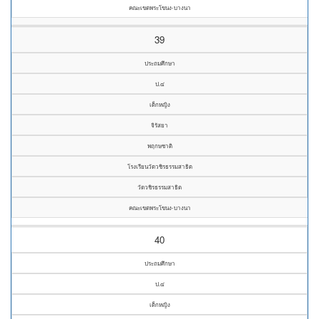
คณะเขตพระโขนง-บางนา
39
ประถมศึกษา
ป.๔
เด็กหญิง
จิรัสยา
พฤกษชาติ
โรงเรียนวัดวชิรธรรมสาธิต
วัดวชิรธรรมสาธิต
คณะเขตพระโขนง-บางนา
40
ประถมศึกษา
ป.๔
เด็กหญิง