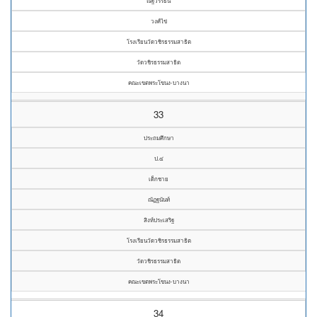
ณัฐวรรธน์
วงศ์ไข่
โรงเรียนวัดวชิรธรรมสาธิต
วัดวชิรธรรมสาธิต
คณะเขตพระโขนง-บางนา
33
ประถมศึกษา
ป.๔
เด็กชาย
ณัฏฐนันท์
สิงห์ประเสริฐ
โรงเรียนวัดวชิรธรรมสาธิต
วัดวชิรธรรมสาธิต
คณะเขตพระโขนง-บางนา
34