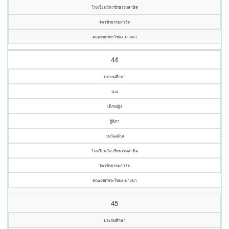
โรงเรียนวัดวชิรธรรมสาธิต
วัดวชิรธรรมสาธิต
คณะเขตพระโขนง-บางนา
44
ประถมศึกษา
ป.๔
เด็กหญิง
ฐิติภา
วนวัฒน์กุล
โรงเรียนวัดวชิรธรรมสาธิต
วัดวชิรธรรมสาธิต
คณะเขตพระโขนง-บางนา
45
ประถมศึกษา