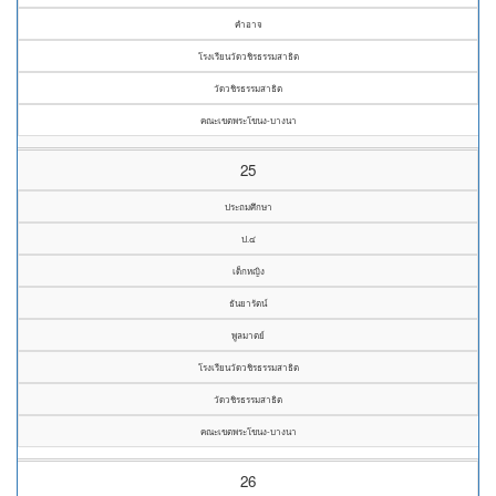
คำอาจ
โรงเรียนวัดวชิรธรรมสาธิต
วัดวชิรธรรมสาธิต
คณะเขตพระโขนง-บางนา
25
ประถมศึกษา
ป.๔
เด็กหญิง
ธันยารัตน์
พูลมาตย์
โรงเรียนวัดวชิรธรรมสาธิต
วัดวชิรธรรมสาธิต
คณะเขตพระโขนง-บางนา
26