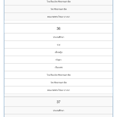
โรงเรียนวัดวชิรธรรมสาธิต
วัดวชิรธรรมสาธิต
คณะเขตพระโขนง-บางนา
36
ประถมศึกษา
ป.๔
เด็กหญิง
รวิสุดา
เรืองเดช
โรงเรียนวัดวชิรธรรมสาธิต
วัดวชิรธรรมสาธิต
คณะเขตพระโขนง-บางนา
37
ประถมศึกษา