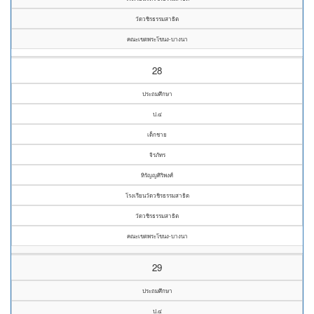
วัดวชิรธรรมสาธิต
คณะเขตพระโขนง-บางนา
28
ประถมศึกษา
ป.๔
เด็กชาย
จิรภัทร
หิรัญญศิริพงศ์
โรงเรียนวัดวชิรธรรมสาธิต
วัดวชิรธรรมสาธิต
คณะเขตพระโขนง-บางนา
29
ประถมศึกษา
ป.๔