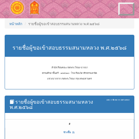
Toggle
navigation
หน้าหลัก
รายชื่อผู้ขอเข้าสอบธรรมสนามหลวง พ.ศ.๒๕๖๘
รายชื่อผู้ขอเข้าสอบธรรมสนามหลวง พ.ศ.๒๕๖๘
สำนักเรียนคณะเขตพระโขนง-บางนา
ธรรมศึกษาชั้นตรี - ๑๓๙๐๑๐ - โรงเรียนวัดวชิรธรรมสาธิต
แขวงบางจาก เขตพระโขนง กรุงเทพมหานคร
รายชื่อผู้ขอเข้าสอบธรรมสนามหลวง
แสดง
1 ถึง 50
จาก
307
ผลลัพธ์
พ.ศ.๒๕๖๘
#
ช่วงชั้น