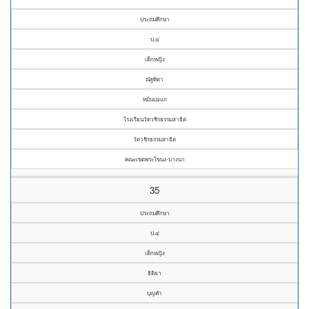
ประถมศึกษา
ป.๔
เด็กหญิง
ณัฐทิตา
หมั่นบ่อแก
โรงเรียนวัดวชิรธรรมสาธิต
วัดวชิรธรรมสาธิต
คณะเขตพระโขนง-บางนา
35
ประถมศึกษา
ป.๔
เด็กหญิง
ธิติยา
บุญคำ