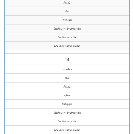
เด็กหญิง
ปณิดา
สุขสงวน
โรงเรียนวัดวชิรธรรมสาธิต
วัดวชิรธรรมสาธิต
คณะเขตพระโขนง-บางนา
14
ประถมศึกษา
ป.๔
เด็กหญิง
สุธิดา
ชัยปัญญา
โรงเรียนวัดวชิรธรรมสาธิต
วัดวชิรธรรมสาธิต
คณะเขตพระโขนง-บางนา