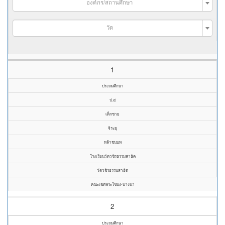
องค์กร/สถานศึกษา
วัด
1
ประถมศึกษา
ป.๔
เด็กชาย
จิระยุ
หล้าชนบท
โรงเรียนวัดวชิรธรรมสาธิต
วัดวชิรธรรมสาธิต
คณะเขตพระโขนง-บางนา
2
ประถมศึกษา