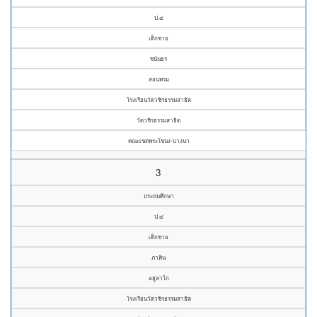
ป.๔
เด็กชาย
ชนันธร
สอนพรม
โรงเรียนวัดวชิรธรรมสาธิต
วัดวชิรธรรมสาธิต
คณะเขตพระโขนง-บางนา
3
ประถมศึกษา
ป.๔
เด็กชาย
ภาคิน
อยู่สาโก
โรงเรียนวัดวชิรธรรมสาธิต