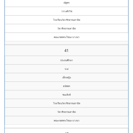
ณัฐพร
วรวงศ์รวิช
โรงเรียนวัดวชิรธรรมสาธิต
วัดวชิรธรรมสาธิต
คณะเขตพระโขนง-บางนา
41
ประถมศึกษา
ป.๔
เด็กหญิง
ธนัชพร
ชนะสิงห์
โรงเรียนวัดวชิรธรรมสาธิต
วัดวชิรธรรมสาธิต
คณะเขตพระโขนง-บางนา