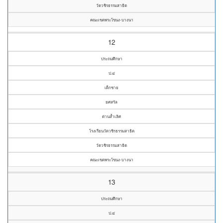
วัดวชิรธรรมสาธิต
คณะเขตพระโขนง-บางนา
12
ประถมศึกษา
ป.๔
เด็กชาย
ยศสรัล
ด่านล้ำเลิศ
โรงเรียนวัดวชิรธรรมสาธิต
วัดวชิรธรรมสาธิต
คณะเขตพระโขนง-บางนา
13
ประถมศึกษา
ป.๔