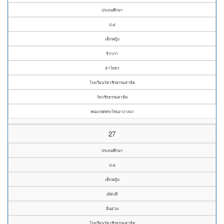
ประถมศึกษา
ป.๔
เด็กหญิง
จิราภา
สาโสธร
โรงเรียนวัดวชิรธรรมสาธิต
วัดวชิรธรรมสาธิต
คณะเขตพระโขนง-บางนา
27
ประถมศึกษา
ป.๔
เด็กหญิง
ณัชวดี
อิ่นอ่วม
โรงเรียนวัดวชิรธรรมสาธิต