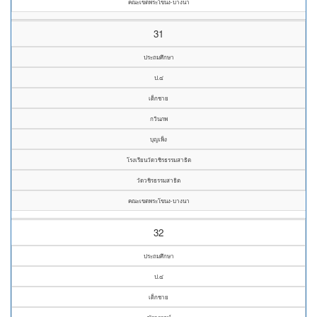
คณะเขตพระโขนง-บางนา
31
ประถมศึกษา
ป.๔
เด็กชาย
กวินภพ
บุญเพ็ง
โรงเรียนวัดวชิรธรรมสาธิต
วัดวชิรธรรมสาธิต
คณะเขตพระโขนง-บางนา
32
ประถมศึกษา
ป.๔
เด็กชาย