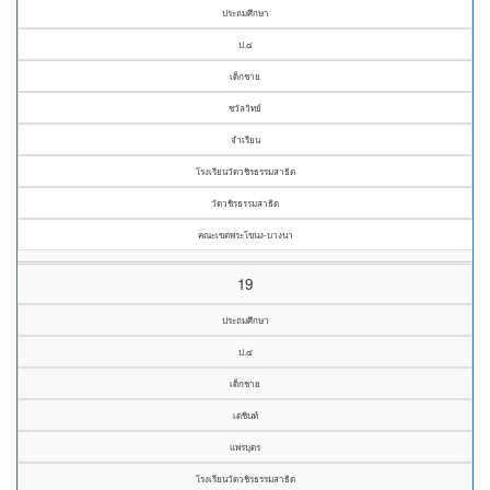
ประถมศึกษา
ป.๔
เด็กชาย
ชวัลวิทย์
จำเรียน
โรงเรียนวัดวชิรธรรมสาธิต
วัดวชิรธรรมสาธิต
คณะเขตพระโขนง-บางนา
19
ประถมศึกษา
ป.๔
เด็กชาย
เตชินท์
แพรบุตร
โรงเรียนวัดวชิรธรรมสาธิต