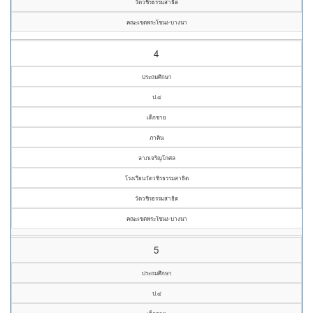
วัดวชิรธรรมสาธิต
คณะเขตพระโขนง-บางนา
4
ประถมศึกษา
ป.๔
เด็กชาย
ภาคิน
ลาภเจริญโกศล
โรงเรียนวัดวชิรธรรมสาธิต
วัดวชิรธรรมสาธิต
คณะเขตพระโขนง-บางนา
5
ประถมศึกษา
ป.๔