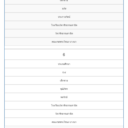
เด็กชาย
ลภัส
ประกายรัตน์
โรงเรียนวัดวชิรธรรมสาธิต
วัดวชิรธรรมสาธิต
คณะเขตพระโขนง-บางนา
6
ประถมศึกษา
ป.๔
เด็กชาย
พุฒิภัทร
พลรักษ์
โรงเรียนวัดวชิรธรรมสาธิต
วัดวชิรธรรมสาธิต
คณะเขตพระโขนง-บางนา