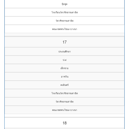
จุ้ยพูล
โรงเรียนวัดวชิรธรรมสาธิต
วัดวชิรธรรมสาธิต
คณะเขตพระโขนง-บางนา
17
ประถมศึกษา
ป.๔
เด็กชาย
อาชวิน
คงอินทร์
โรงเรียนวัดวชิรธรรมสาธิต
วัดวชิรธรรมสาธิต
คณะเขตพระโขนง-บางนา
18