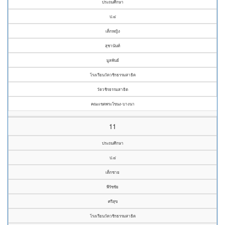
ประถมศึกษา
ป.๔
เด็กหญิง
สุชานันท์
มูลพันธ์
โรงเรียนวัดวชิรธรรมสาธิต
วัดวชิรธรรมสาธิต
คณะเขตพระโขนง-บางนา
11
ประถมศึกษา
ป.๔
เด็กชาย
พีรัชชัย
ศรีสุข
โรงเรียนวัดวชิรธรรมสาธิต