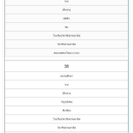
ป.๔
เด็กชาย
ณัตทิว
พอ
โรงเรียนวัดวชิรธรรมสาธิต
วัดวชิรธรรมสาธิต
คณะเขตพระโขนง-บางนา
38
ประถมศึกษา
ป.๔
เด็กชาย
กัญจน์ปพน
ต๊ะเทียน
โรงเรียนวัดวชิรธรรมสาธิต
วัดวชิรธรรมสาธิต