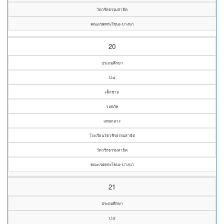
วัดวชิรธรรมสาธิต
คณะเขตพระโขนง-บางนา
20
ประถมศึกษา
ป.๔
เด็กชาย
วงศภัค
แทนกลาง
โรงเรียนวัดวชิรธรรมสาธิต
วัดวชิรธรรมสาธิต
คณะเขตพระโขนง-บางนา
21
ประถมศึกษา
ป.๔