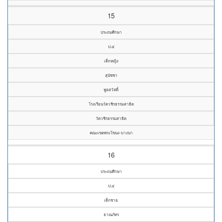
15
ประถมศึกษา
ป.๔
เด็กหญิง
สุนัชชา
พูลสวัสดิ์
โรงเรียนวัดวชิรธรรมสาธิต
วัดวชิรธรรมสาธิต
คณะเขตพระโขนง-บางนา
16
ประถมศึกษา
ป.๔
เด็กชาย
ธาณภัทร