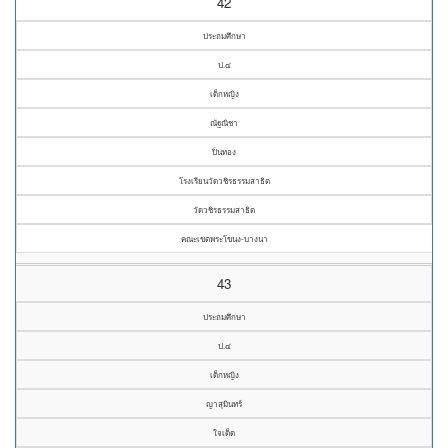
42
ประถมศึกษา
ป.๔
เด็กหญิง
ณัฐณิชา
ปิ่นทอง
โรงเรียนวัดวชิรธรรมสาธิต
วัดวชิรธรรมสาธิต
คณะเขตพระโขนง-บางนา
43
ประถมศึกษา
ป.๔
เด็กหญิง
ญาสุมินทร์
ใจเด็ด