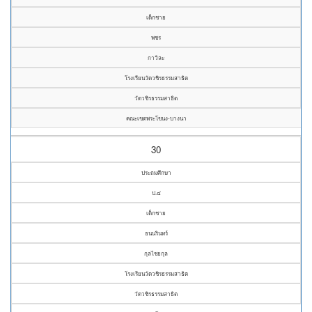
เด็กชาย
พชร
กาวิละ
โรงเรียนวัดวชิรธรรมสาธิต
วัดวชิรธรรมสาธิต
คณะเขตพระโขนง-บางนา
30
ประถมศึกษา
ป.๔
เด็กชาย
ธนนรินทร์
กุลไชยกุล
โรงเรียนวัดวชิรธรรมสาธิต
วัดวชิรธรรมสาธิต