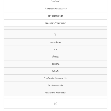
ไตรภิรมย์
โรงเรียนวัดวชิรธรรมสาธิต
วัดวชิรธรรมสาธิต
คณะเขตพระโขนง-บางนา
9
ประถมศึกษา
ป.๔
เด็กหญิง
พิมลรัตน์
โพธิ์แก้ว
โรงเรียนวัดวชิรธรรมสาธิต
วัดวชิรธรรมสาธิต
คณะเขตพระโขนง-บางนา
10