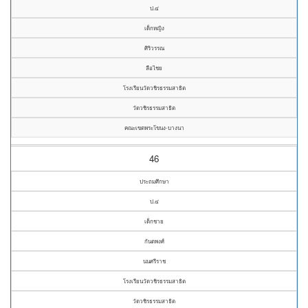
ป.๔
เด็กหญิง
ศิริวรรณ
ลือไชย
โรงเรียนวัดวชิรธรรมสาธิต
วัดวชิรธรรมสาธิต
คณะเขตพระโขนง-บางนา
46
ประถมศึกษา
ป.๔
เด็กชาย
กันตพงศ์
นนศรีราช
โรงเรียนวัดวชิรธรรมสาธิต
วัดวชิรธรรมสาธิต