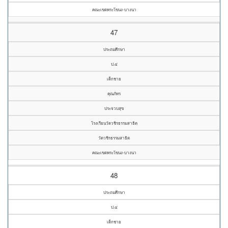
คณะเขตพระโขนง-บางนา
47
ประถมศึกษา
ป.๔
เด็กชาย
คุณภัทร
ประจวบสุข
โรงเรียนวัดวชิรธรรมสาธิต
วัดวชิรธรรมสาธิต
คณะเขตพระโขนง-บางนา
48
ประถมศึกษา
ป.๔
เด็กชาย