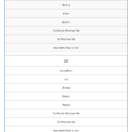
เด็กชาย
หรรษา
ชุ่มเสนา
โรงเรียนวัดวชิรธรรมสาธิต
วัดวชิรธรรมสาธิต
คณะเขตพระโขนง-บางนา
22
ประถมศึกษา
ป.๔
เด็กหญิง
ชัชชญา
ทิพยสุข
โรงเรียนวัดวชิรธรรมสาธิต
วัดวชิรธรรมสาธิต
คณะเขตพระโขนง-บางนา