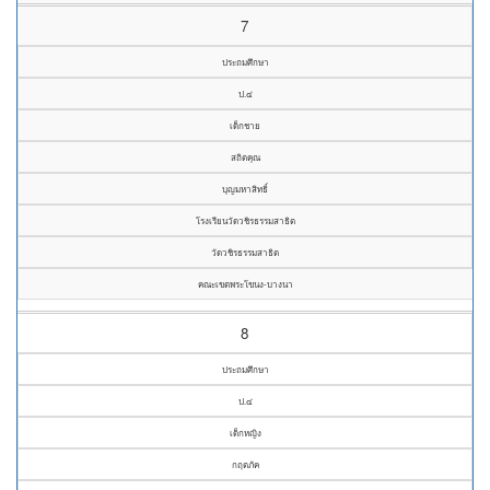
7
ประถมศึกษา
ป.๔
เด็กชาย
สถิตคุณ
บุญมหาสิทธิ์
โรงเรียนวัดวชิรธรรมสาธิต
วัดวชิรธรรมสาธิต
คณะเขตพระโขนง-บางนา
8
ประถมศึกษา
ป.๔
เด็กหญิง
กฤตภัค