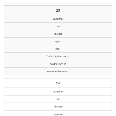
23
ประถมศึกษา
ป.๔
เด็กหญิง
ณัฐธิดา
สัจจา
โรงเรียนวัดวชิรธรรมสาธิต
วัดวชิรธรรมสาธิต
คณะเขตพระโขนง-บางนา
24
ประถมศึกษา
ป.๔
เด็กหญิง
ณัฐสุรางค์