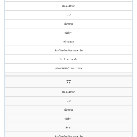
ประถมศึกษา
ป.๔
เด็กหญิง
ณัฐทิตา
หมั่นบ่อแก
โรงเรียนวัดวชิรธรรมสาธิต
วัดวชิรธรรมสาธิต
คณะเขตพระโขนง-บางนา
77
ประถมศึกษา
ป.๔
เด็กหญิง
ณัฐธิดา
สัจจา
โรงเรียนวัดวชิรธรรมสาธิต