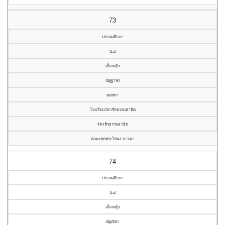
73
ประถมศึกษา
ป.๔
เด็กหญิง
ณัฐฐาพร
มณฑา
โรงเรียนวัดวชิรธรรมสาธิต
วัดวชิรธรรมสาธิต
คณะเขตพระโขนง-บางนา
74
ประถมศึกษา
ป.๔
เด็กหญิง
ณัฐณิชา