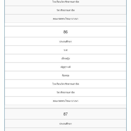
โรงเรียนวัดวชิรธรรมสาธิต
วัดวชิรธรรมสาธิต
คณะเขตพระโขนง-บางนา
86
ประถมศึกษา
ป.๕
เด็กหญิง
ณัฐสุรางค์
ข้อหน่อ
โรงเรียนวัดวชิรธรรมสาธิต
วัดวชิรธรรมสาธิต
คณะเขตพระโขนง-บางนา
87
ประถมศึกษา