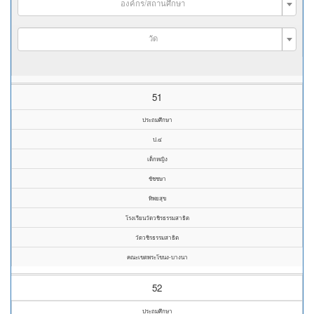
องค์กร/สถานศึกษา
วัด
51
ประถมศึกษา
ป.๔
เด็กหญิง
ชัชชษา
ทิพยสุข
โรงเรียนวัดวชิรธรรมสาธิต
วัดวชิรธรรมสาธิต
คณะเขตพระโขนง-บางนา
52
ประถมศึกษา