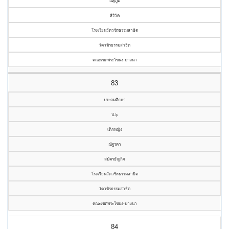
ณัฐภูมิ
สิริวัต
โรงเรียนวัดวชิรธรรมสาธิต
วัดวชิรธรรมสาธิต
คณะเขตพระโขนง-บางนา
83
ประถมศึกษา
ป.๖
เด็กหญิง
ณัฐรดา
สมัครธัญกิจ
โรงเรียนวัดวชิรธรรมสาธิต
วัดวชิรธรรมสาธิต
คณะเขตพระโขนง-บางนา
84