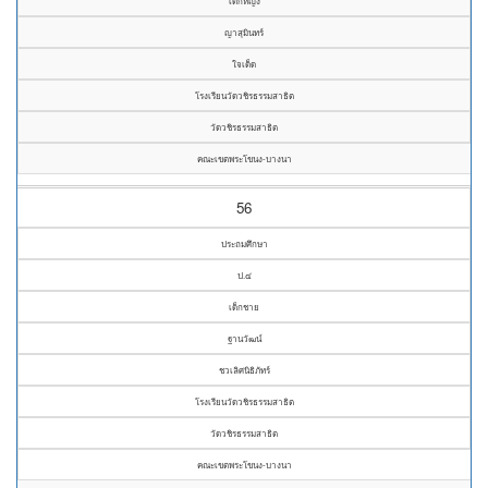
เด็กหญิง
ญาสุมินทร์
ใจเด็ด
โรงเรียนวัดวชิรธรรมสาธิต
วัดวชิรธรรมสาธิต
คณะเขตพระโขนง-บางนา
56
ประถมศึกษา
ป.๔
เด็กชาย
ฐานวัฒน์
ชวเลิศนิธิภัทร์
โรงเรียนวัดวชิรธรรมสาธิต
วัดวชิรธรรมสาธิต
คณะเขตพระโขนง-บางนา