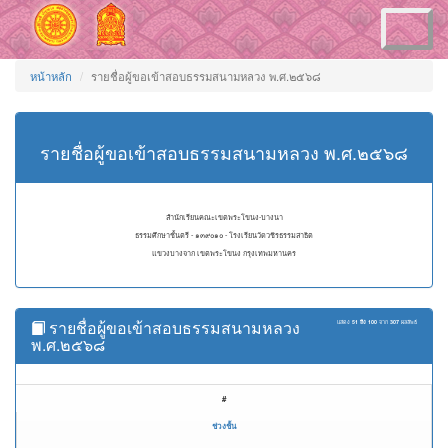
Toggle
navigation
หน้าหลัก
รายชื่อผู้ขอเข้าสอบธรรมสนามหลวง พ.ศ.๒๕๖๘
รายชื่อผู้ขอเข้าสอบธรรมสนามหลวง พ.ศ.๒๕๖๘
สำนักเรียนคณะเขตพระโขนง-บางนา
ธรรมศึกษาชั้นตรี - ๑๓๙๐๑๐ - โรงเรียนวัดวชิรธรรมสาธิต
แขวงบางจาก เขตพระโขนง กรุงเทพมหานคร
รายชื่อผู้ขอเข้าสอบธรรมสนามหลวง
แสดง
51 ถึง 100
จาก
307
ผลลัพธ์
พ.ศ.๒๕๖๘
#
ช่วงชั้น