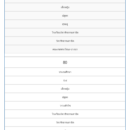
เด็กหญิง
ณัฐพร
สุขอยู่
โรงเรียนวัดวชิรธรรมสาธิต
วัดวชิรธรรมสาธิต
คณะเขตพระโขนง-บางนา
80
ประถมศึกษา
ป.๔
เด็กหญิง
ณัฐพร
วรวงศ์รวิช
โรงเรียนวัดวชิรธรรมสาธิต
วัดวชิรธรรมสาธิต