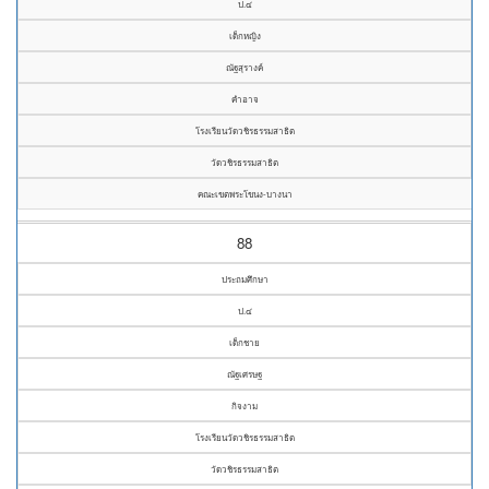
ป.๔
เด็กหญิง
ณัฐสุรางค์
คำอาจ
โรงเรียนวัดวชิรธรรมสาธิต
วัดวชิรธรรมสาธิต
คณะเขตพระโขนง-บางนา
88
ประถมศึกษา
ป.๔
เด็กชาย
ณัฐเศรษฐ
กิจงาม
โรงเรียนวัดวชิรธรรมสาธิต
วัดวชิรธรรมสาธิต