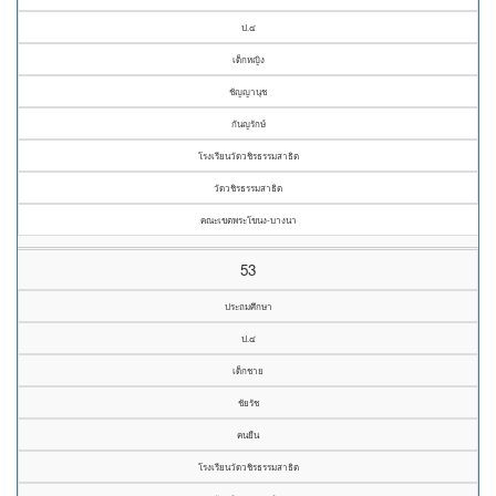
ป.๔
เด็กหญิง
ชัญญานุช
กันญรักษ์
โรงเรียนวัดวชิรธรรมสาธิต
วัดวชิรธรรมสาธิต
คณะเขตพระโขนง-บางนา
53
ประถมศึกษา
ป.๔
เด็กชาย
ชัยรัช
คนยืน
โรงเรียนวัดวชิรธรรมสาธิต