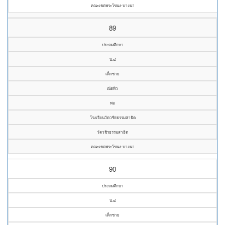
คณะเขตพระโขนง-บางนา
89
ประถมศึกษา
ป.๔
เด็กชาย
ณัตทิว
พอ
โรงเรียนวัดวชิรธรรมสาธิต
วัดวชิรธรรมสาธิต
คณะเขตพระโขนง-บางนา
90
ประถมศึกษา
ป.๔
เด็กชาย