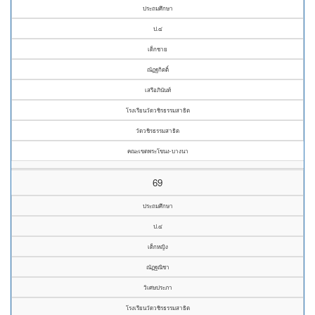
ประถมศึกษา
ป.๔
เด็กชาย
ณัฏฐกิตติ์
เสรีอภินันท์
โรงเรียนวัดวชิรธรรมสาธิต
วัดวชิรธรรมสาธิต
คณะเขตพระโขนง-บางนา
69
ประถมศึกษา
ป.๔
เด็กหญิง
ณัฏฐณิชา
วิเศษประภา
โรงเรียนวัดวชิรธรรมสาธิต