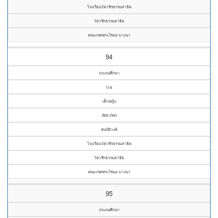
โรงเรียนวัดวชิรธรรมสาธิต
วัดวชิรธรรมสาธิต
คณะเขตพระโขนง-บางนา
94
ประถมศึกษา
ป.๔
เด็กหญิง
ณิชาภัทร
สมบัติวงค์
โรงเรียนวัดวชิรธรรมสาธิต
วัดวชิรธรรมสาธิต
คณะเขตพระโขนง-บางนา
95
ประถมศึกษา