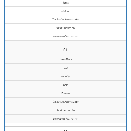
ณิชกร
แสงจันทร์
โรงเรียนวัดวชิรธรรมสาธิต
วัดวชิรธรรมสาธิต
คณะเขตพระโขนง-บางนา
91
ประถมศึกษา
ป.๔
เด็กหญิง
ณิชา
ชื่นเกษม
โรงเรียนวัดวชิรธรรมสาธิต
วัดวชิรธรรมสาธิต
คณะเขตพระโขนง-บางนา