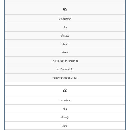
65
ประถมศึกษา
ป.๖
เด็กหญิง
ณัชชา
คำพล
โรงเรียนวัดวชิรธรรมสาธิต
วัดวชิรธรรมสาธิต
คณะเขตพระโขนง-บางนา
66
ประถมศึกษา
ป.๔
เด็กหญิง
ณัชชา