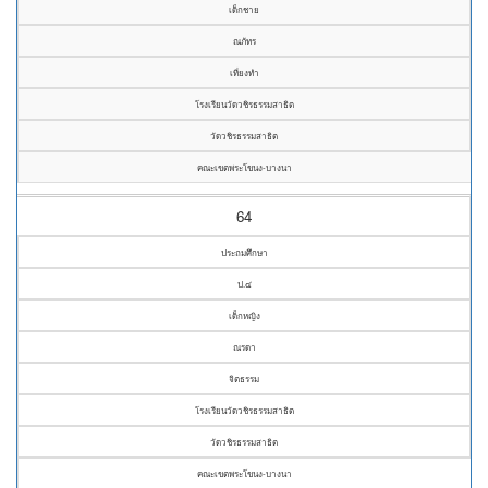
เด็กชาย
ณภัทร
เที่ยงทำ
โรงเรียนวัดวชิรธรรมสาธิต
วัดวชิรธรรมสาธิต
คณะเขตพระโขนง-บางนา
64
ประถมศึกษา
ป.๔
เด็กหญิง
ณรดา
จิตธรรม
โรงเรียนวัดวชิรธรรมสาธิต
วัดวชิรธรรมสาธิต
คณะเขตพระโขนง-บางนา