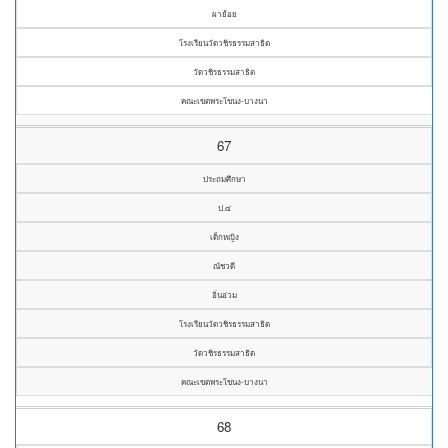
ผาย้อย
โรงเรียนวัดวชิรธรรมสาธิต
วัดวชิรธรรมสาธิต
คณะเขตพระโขนง-บางนา
67
ประถมศึกษา
ป.๔
เด็กหญิง
ณัชวดี
อิ่นอ่วม
โรงเรียนวัดวชิรธรรมสาธิต
วัดวชิรธรรมสาธิต
คณะเขตพระโขนง-บางนา
68