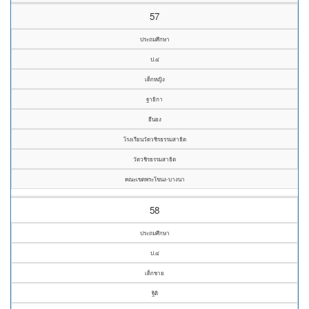
57
ประถมศึกษา
ป.๔
เด็กหญิง
ฐายิกา
ยืนยง
โรงเรียนวัดวชิรธรรมสาธิต
วัดวชิรธรรมสาธิต
คณะเขตพระโขนง-บางนา
58
ประถมศึกษา
ป.๔
เด็กชาย
ฐิติ