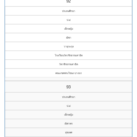
92
ประถมศึกษา
ป.๔
เด็กหญิง
ณิชา
วายุระกุล
โรงเรียนวัดวชิรธรรมสาธิต
วัดวชิรธรรมสาธิต
คณะเขตพระโขนง-บางนา
93
ประถมศึกษา
ป.๔
เด็กหญิง
ณิชาพร
สุขเทศ