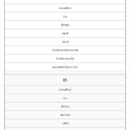
ประถมศึกษา
ป.๔
เด็กหญิง
ณัฐวดี
เสนาศ
โรงเรียนวัดวชิรธรรมสาธิต
วัดวชิรธรรมสาธิต
คณะเขตพระโขนง-บางนา
85
ประถมศึกษา
ป.๔
เด็กชาย
ณัฐวรรธน์
วงศ์ไข่