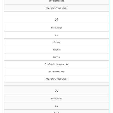
วัดวชิรธรรมสาธิต
คณะเขตพระโขนง-บางนา
54
ประถมศึกษา
ป.๔
เด็กชาย
ชิษณุพงศ์
บุญร่วม
โรงเรียนวัดวชิรธรรมสาธิต
วัดวชิรธรรมสาธิต
คณะเขตพระโขนง-บางนา
55
ประถมศึกษา
ป.๔