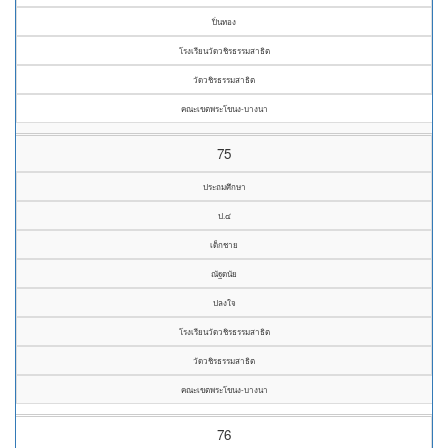
ปิ่นทอง
โรงเรียนวัดวชิรธรรมสาธิต
วัดวชิรธรรมสาธิต
คณะเขตพระโขนง-บางนา
75
ประถมศึกษา
ป.๔
เด็กชาย
ณัฐดนัย
ปลงใจ
โรงเรียนวัดวชิรธรรมสาธิต
วัดวชิรธรรมสาธิต
คณะเขตพระโขนง-บางนา
76