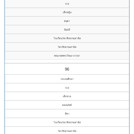
ป.๔
เด็กหญิง
ดนุดา
น้อยมี
โรงเรียนวัดวชิรธรรมสาธิต
วัดวชิรธรรมสาธิต
คณะเขตพระโขนง-บางนา
96
ประถมศึกษา
ป.๔
เด็กชาย
ดลณภัทธ์
สีทา
โรงเรียนวัดวชิรธรรมสาธิต
วัดวชิรธรรมสาธิต