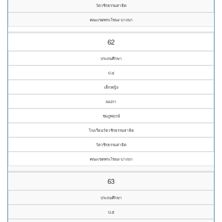
วัดวชิรธรรมสาธิต
คณะเขตพระโขนง-บางนา
62
ประถมศึกษา
ป.๔
เด็กหญิง
ณปภา
ชมภูพฤกษ์
โรงเรียนวัดวชิรธรรมสาธิต
วัดวชิรธรรมสาธิต
คณะเขตพระโขนง-บางนา
63
ประถมศึกษา
ป.๕