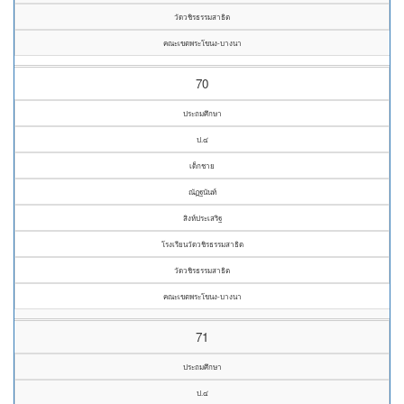
วัดวชิรธรรมสาธิต
คณะเขตพระโขนง-บางนา
70
ประถมศึกษา
ป.๔
เด็กชาย
ณัฏฐนันท์
สิงห์ประเสริฐ
โรงเรียนวัดวชิรธรรมสาธิต
วัดวชิรธรรมสาธิต
คณะเขตพระโขนง-บางนา
71
ประถมศึกษา
ป.๔