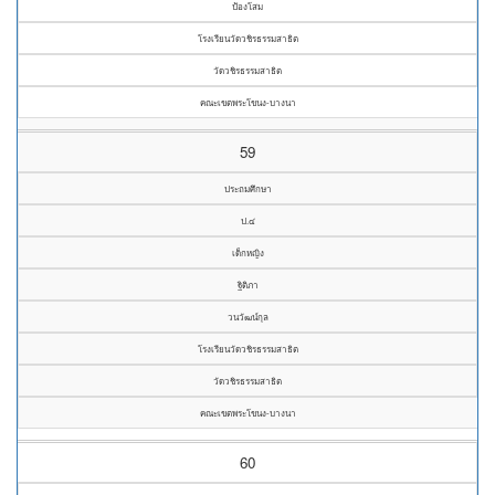
ป้องโสม
โรงเรียนวัดวชิรธรรมสาธิต
วัดวชิรธรรมสาธิต
คณะเขตพระโขนง-บางนา
59
ประถมศึกษา
ป.๔
เด็กหญิง
ฐิติภา
วนวัฒน์กุล
โรงเรียนวัดวชิรธรรมสาธิต
วัดวชิรธรรมสาธิต
คณะเขตพระโขนง-บางนา
60