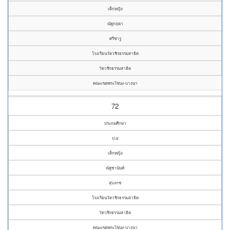
เด็กหญิง
ณัฐกฤตา
ศรีชารู
โรงเรียนวัดวชิรธรรมสาธิต
วัดวชิรธรรมสาธิต
คณะเขตพระโขนง-บางนา
72
ประถมศึกษา
ป.๔
เด็กหญิง
ณัฐชานันท์
สุบงกช
โรงเรียนวัดวชิรธรรมสาธิต
วัดวชิรธรรมสาธิต
คณะเขตพระโขนง-บางนา