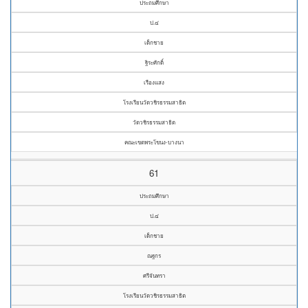
ประถมศึกษา
ป.๔
เด็กชาย
ฐิระศักดิ์
เรืองแสง
โรงเรียนวัดวชิรธรรมสาธิต
วัดวชิรธรรมสาธิต
คณะเขตพระโขนง-บางนา
61
ประถมศึกษา
ป.๔
เด็กชาย
ณฐกร
ศรีจันทรา
โรงเรียนวัดวชิรธรรมสาธิต