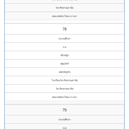
วัดวชิรธรรมสาธิต
คณะเขตพระโขนง-บางนา
78
ประถมศึกษา
ป.๖
เด็กหญิง
ณัฐปภัสร์
สมัครธัญกิจ
โรงเรียนวัดวชิรธรรมสาธิต
วัดวชิรธรรมสาธิต
คณะเขตพระโขนง-บางนา
79
ประถมศึกษา
ป.๔