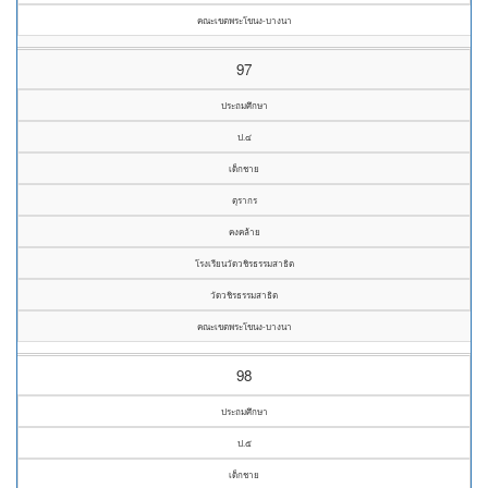
คณะเขตพระโขนง-บางนา
97
ประถมศึกษา
ป.๔
เด็กชาย
ตุรากร
คงคล้าย
โรงเรียนวัดวชิรธรรมสาธิต
วัดวชิรธรรมสาธิต
คณะเขตพระโขนง-บางนา
98
ประถมศึกษา
ป.๕
เด็กชาย