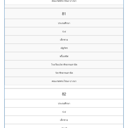
คณะเขตพระโขนง-บางนา
81
ประถมศึกษา
ป.๔
เด็กชาย
ณัฐภัทร
พริ้งเพริศ
โรงเรียนวัดวชิรธรรมสาธิต
วัดวชิรธรรมสาธิต
คณะเขตพระโขนง-บางนา
82
ประถมศึกษา
ป.๔
เด็กชาย