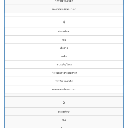
วัดวชิรธรรมสาธิต
คณะเขตพระโขนง-บางนา
4
ประถมศึกษา
ป.๔
เด็กชาย
ภาคิน
ลาภเจริญโกศล
โรงเรียนวัดวชิรธรรมสาธิต
วัดวชิรธรรมสาธิต
คณะเขตพระโขนง-บางนา
5
ประถมศึกษา
ป.๔