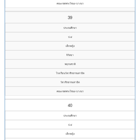
คณะเขตพระโขนง-บางนา
39
ประถมศึกษา
ป.๔
เด็กหญิง
จิรัสยา
พฤกษชาติ
โรงเรียนวัดวชิรธรรมสาธิต
วัดวชิรธรรมสาธิต
คณะเขตพระโขนง-บางนา
40
ประถมศึกษา
ป.๔
เด็กหญิง