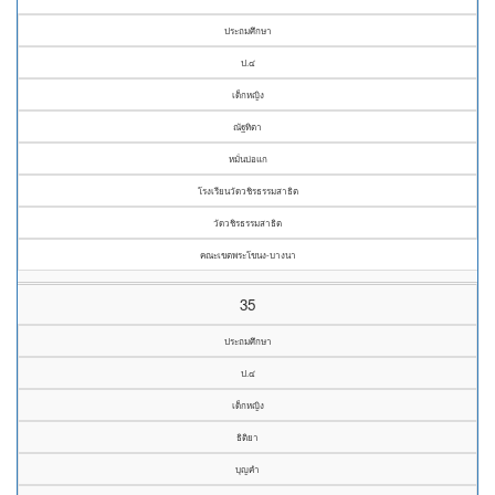
ประถมศึกษา
ป.๔
เด็กหญิง
ณัฐทิตา
หมั่นบ่อแก
โรงเรียนวัดวชิรธรรมสาธิต
วัดวชิรธรรมสาธิต
คณะเขตพระโขนง-บางนา
35
ประถมศึกษา
ป.๔
เด็กหญิง
ธิติยา
บุญคำ