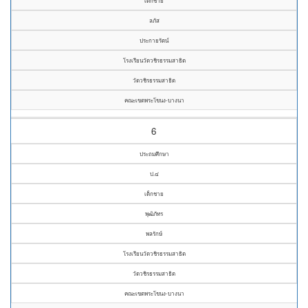
เด็กชาย
ลภัส
ประกายรัตน์
โรงเรียนวัดวชิรธรรมสาธิต
วัดวชิรธรรมสาธิต
คณะเขตพระโขนง-บางนา
6
ประถมศึกษา
ป.๔
เด็กชาย
พุฒิภัทร
พลรักษ์
โรงเรียนวัดวชิรธรรมสาธิต
วัดวชิรธรรมสาธิต
คณะเขตพระโขนง-บางนา