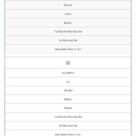
เด็กชาย
หรรษา
ชุ่มเสนา
โรงเรียนวัดวชิรธรรมสาธิต
วัดวชิรธรรมสาธิต
คณะเขตพระโขนง-บางนา
22
ประถมศึกษา
ป.๔
เด็กหญิง
ชัชชญา
ทิพยสุข
โรงเรียนวัดวชิรธรรมสาธิต
วัดวชิรธรรมสาธิต
คณะเขตพระโขนง-บางนา