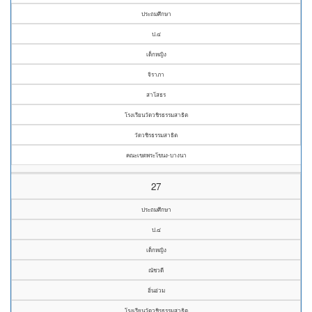
ประถมศึกษา
ป.๔
เด็กหญิง
จิราภา
สาโสธร
โรงเรียนวัดวชิรธรรมสาธิต
วัดวชิรธรรมสาธิต
คณะเขตพระโขนง-บางนา
27
ประถมศึกษา
ป.๔
เด็กหญิง
ณัชวดี
อิ่นอ่วม
โรงเรียนวัดวชิรธรรมสาธิต