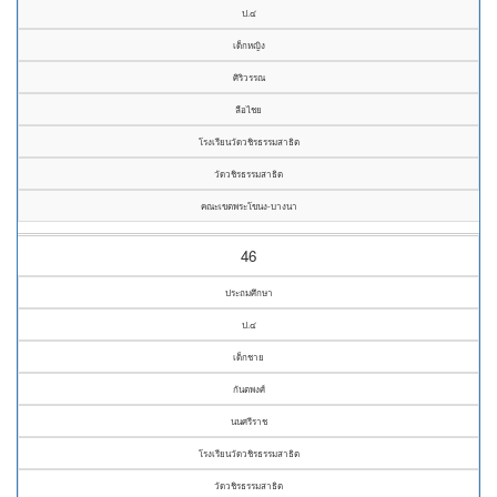
ป.๔
เด็กหญิง
ศิริวรรณ
ลือไชย
โรงเรียนวัดวชิรธรรมสาธิต
วัดวชิรธรรมสาธิต
คณะเขตพระโขนง-บางนา
46
ประถมศึกษา
ป.๔
เด็กชาย
กันตพงศ์
นนศรีราช
โรงเรียนวัดวชิรธรรมสาธิต
วัดวชิรธรรมสาธิต