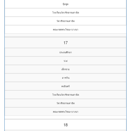
จุ้ยพูล
โรงเรียนวัดวชิรธรรมสาธิต
วัดวชิรธรรมสาธิต
คณะเขตพระโขนง-บางนา
17
ประถมศึกษา
ป.๔
เด็กชาย
อาชวิน
คงอินทร์
โรงเรียนวัดวชิรธรรมสาธิต
วัดวชิรธรรมสาธิต
คณะเขตพระโขนง-บางนา
18