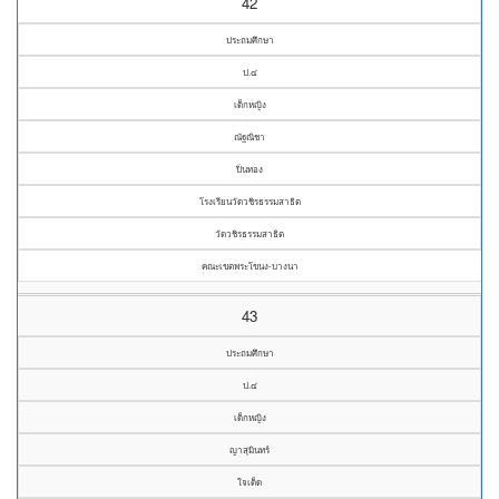
42
ประถมศึกษา
ป.๔
เด็กหญิง
ณัฐณิชา
ปิ่นทอง
โรงเรียนวัดวชิรธรรมสาธิต
วัดวชิรธรรมสาธิต
คณะเขตพระโขนง-บางนา
43
ประถมศึกษา
ป.๔
เด็กหญิง
ญาสุมินทร์
ใจเด็ด