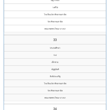
ณัฐวรรธน์
วงศ์ไข่
โรงเรียนวัดวชิรธรรมสาธิต
วัดวชิรธรรมสาธิต
คณะเขตพระโขนง-บางนา
33
ประถมศึกษา
ป.๔
เด็กชาย
ณัฏฐนันท์
สิงห์ประเสริฐ
โรงเรียนวัดวชิรธรรมสาธิต
วัดวชิรธรรมสาธิต
คณะเขตพระโขนง-บางนา
34