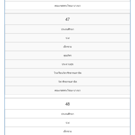
คณะเขตพระโขนง-บางนา
47
ประถมศึกษา
ป.๔
เด็กชาย
คุณภัทร
ประจวบสุข
โรงเรียนวัดวชิรธรรมสาธิต
วัดวชิรธรรมสาธิต
คณะเขตพระโขนง-บางนา
48
ประถมศึกษา
ป.๔
เด็กชาย