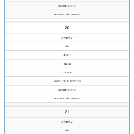
วัดวชิรธรรมสาธิต
คณะเขตพระโขนง-บางนา
20
ประถมศึกษา
ป.๔
เด็กชาย
วงศภัค
แทนกลาง
โรงเรียนวัดวชิรธรรมสาธิต
วัดวชิรธรรมสาธิต
คณะเขตพระโขนง-บางนา
21
ประถมศึกษา
ป.๔