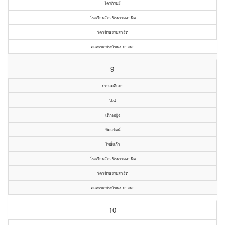
ไตรภิรมย์
โรงเรียนวัดวชิรธรรมสาธิต
วัดวชิรธรรมสาธิต
คณะเขตพระโขนง-บางนา
9
ประถมศึกษา
ป.๔
เด็กหญิง
พิมลรัตน์
โพธิ์แก้ว
โรงเรียนวัดวชิรธรรมสาธิต
วัดวชิรธรรมสาธิต
คณะเขตพระโขนง-บางนา
10