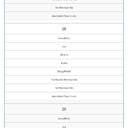
วัดวชิรธรรมสาธิต
คณะเขตพระโขนง-บางนา
28
ประถมศึกษา
ป.๔
เด็กชาย
จิรภัทร
หิรัญญศิริพงศ์
โรงเรียนวัดวชิรธรรมสาธิต
วัดวชิรธรรมสาธิต
คณะเขตพระโขนง-บางนา
29
ประถมศึกษา
ป.๔