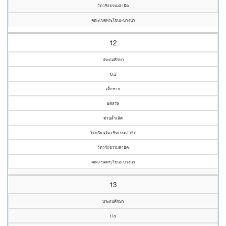
วัดวชิรธรรมสาธิต
คณะเขตพระโขนง-บางนา
12
ประถมศึกษา
ป.๔
เด็กชาย
ยศสรัล
ด่านล้ำเลิศ
โรงเรียนวัดวชิรธรรมสาธิต
วัดวชิรธรรมสาธิต
คณะเขตพระโขนง-บางนา
13
ประถมศึกษา
ป.๔