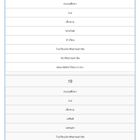
ประถมศึกษา
ป.๔
เด็กชาย
ชวัลวิทย์
จำเรียน
โรงเรียนวัดวชิรธรรมสาธิต
วัดวชิรธรรมสาธิต
คณะเขตพระโขนง-บางนา
19
ประถมศึกษา
ป.๔
เด็กชาย
เตชินท์
แพรบุตร
โรงเรียนวัดวชิรธรรมสาธิต