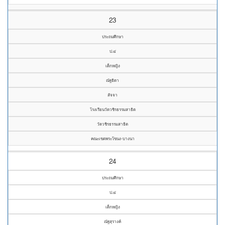
23
ประถมศึกษา
ป.๔
เด็กหญิง
ณัฐธิดา
สัจจา
โรงเรียนวัดวชิรธรรมสาธิต
วัดวชิรธรรมสาธิต
คณะเขตพระโขนง-บางนา
24
ประถมศึกษา
ป.๔
เด็กหญิง
ณัฐสุรางค์