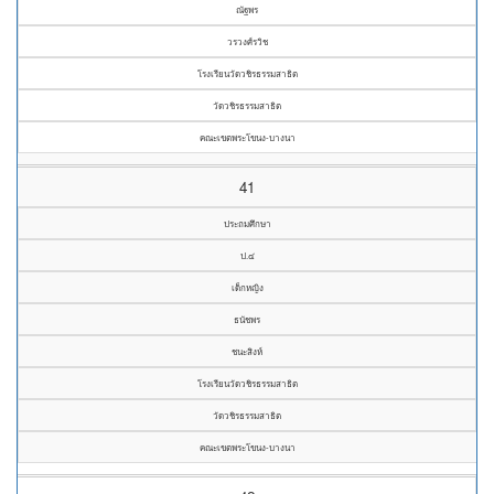
ณัฐพร
วรวงศ์รวิช
โรงเรียนวัดวชิรธรรมสาธิต
วัดวชิรธรรมสาธิต
คณะเขตพระโขนง-บางนา
41
ประถมศึกษา
ป.๔
เด็กหญิง
ธนัชพร
ชนะสิงห์
โรงเรียนวัดวชิรธรรมสาธิต
วัดวชิรธรรมสาธิต
คณะเขตพระโขนง-บางนา