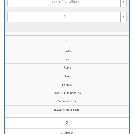
องค์กร/สถานศึกษา
วัด
1
ประถมศึกษา
ป.๔
เด็กชาย
จิระยุ
หล้าชนบท
โรงเรียนวัดวชิรธรรมสาธิต
วัดวชิรธรรมสาธิต
คณะเขตพระโขนง-บางนา
2
ประถมศึกษา