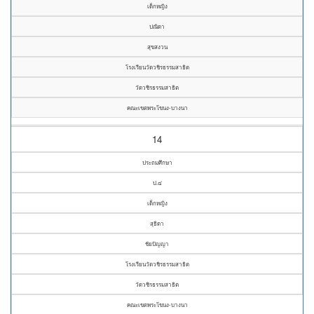
เด็กหญิง
ปณิดา
สุขสงวน
โรงเรียนวัดวชิรธรรมสาธิต
วัดวชิรธรรมสาธิต
คณะเขตพระโขนง-บางนา
14
ประถมศึกษา
ป.๔
เด็กหญิง
สุธิดา
ชัยปัญญา
โรงเรียนวัดวชิรธรรมสาธิต
วัดวชิรธรรมสาธิต
คณะเขตพระโขนง-บางนา