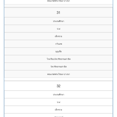
คณะเขตพระโขนง-บางนา
31
ประถมศึกษา
ป.๔
เด็กชาย
กวินภพ
บุญเพ็ง
โรงเรียนวัดวชิรธรรมสาธิต
วัดวชิรธรรมสาธิต
คณะเขตพระโขนง-บางนา
32
ประถมศึกษา
ป.๔
เด็กชาย