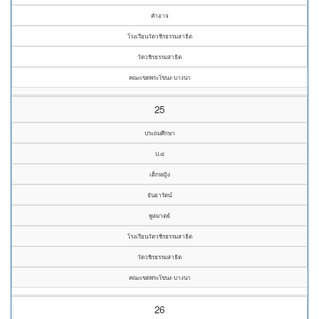
คำอาจ
โรงเรียนวัดวชิรธรรมสาธิต
วัดวชิรธรรมสาธิต
คณะเขตพระโขนง-บางนา
25
ประถมศึกษา
ป.๔
เด็กหญิง
ธันยารัตน์
พูลมาตย์
โรงเรียนวัดวชิรธรรมสาธิต
วัดวชิรธรรมสาธิต
คณะเขตพระโขนง-บางนา
26