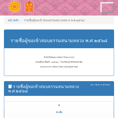
Toggle
navigation
หน้าหลัก
รายชื่อผู้ขอเข้าสอบธรรมสนามหลวง พ.ศ.๒๕๖๘
รายชื่อผู้ขอเข้าสอบธรรมสนามหลวง พ.ศ.๒๕๖๘
สำนักเรียนคณะเขตพระโขนง-บางนา
ธรรมศึกษาชั้นตรี - ๑๓๙๐๑๐ - โรงเรียนวัดวชิรธรรมสาธิต
แขวงบางจาก เขตพระโขนง กรุงเทพมหานคร
รายชื่อผู้ขอเข้าสอบธรรมสนามหลวง
แสดง
1 ถึง 50
จาก
307
ผลลัพธ์
พ.ศ.๒๕๖๘
#
ช่วงชั้น