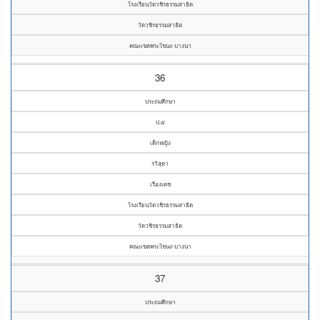
โรงเรียนวัดวชิรธรรมสาธิต
วัดวชิรธรรมสาธิต
คณะเขตพระโขนง-บางนา
36
ประถมศึกษา
ป.๔
เด็กหญิง
รวิสุดา
เรืองเดช
โรงเรียนวัดวชิรธรรมสาธิต
วัดวชิรธรรมสาธิต
คณะเขตพระโขนง-บางนา
37
ประถมศึกษา