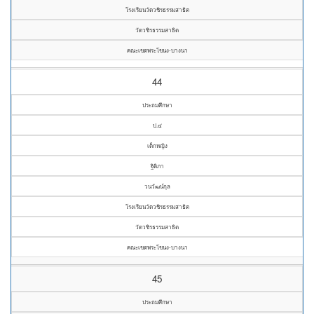
โรงเรียนวัดวชิรธรรมสาธิต
วัดวชิรธรรมสาธิต
คณะเขตพระโขนง-บางนา
44
ประถมศึกษา
ป.๔
เด็กหญิง
ฐิติภา
วนวัฒน์กุล
โรงเรียนวัดวชิรธรรมสาธิต
วัดวชิรธรรมสาธิต
คณะเขตพระโขนง-บางนา
45
ประถมศึกษา