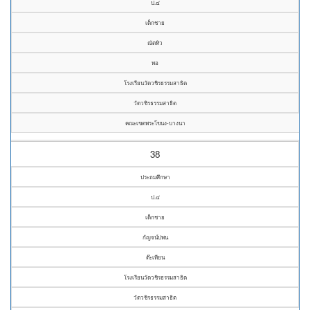
ป.๔
เด็กชาย
ณัตทิว
พอ
โรงเรียนวัดวชิรธรรมสาธิต
วัดวชิรธรรมสาธิต
คณะเขตพระโขนง-บางนา
38
ประถมศึกษา
ป.๔
เด็กชาย
กัญจน์ปพน
ต๊ะเทียน
โรงเรียนวัดวชิรธรรมสาธิต
วัดวชิรธรรมสาธิต