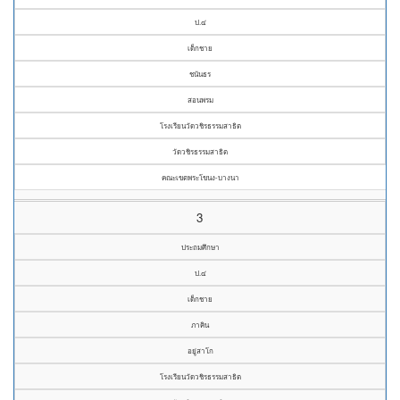
ป.๔
เด็กชาย
ชนันธร
สอนพรม
โรงเรียนวัดวชิรธรรมสาธิต
วัดวชิรธรรมสาธิต
คณะเขตพระโขนง-บางนา
3
ประถมศึกษา
ป.๔
เด็กชาย
ภาคิน
อยู่สาโก
โรงเรียนวัดวชิรธรรมสาธิต