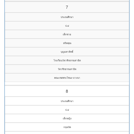
7
ประถมศึกษา
ป.๔
เด็กชาย
สถิตคุณ
บุญมหาสิทธิ์
โรงเรียนวัดวชิรธรรมสาธิต
วัดวชิรธรรมสาธิต
คณะเขตพระโขนง-บางนา
8
ประถมศึกษา
ป.๔
เด็กหญิง
กฤตภัค