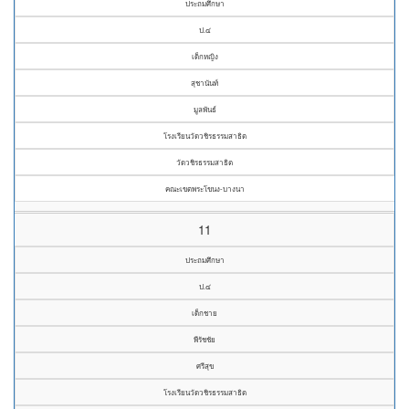
ประถมศึกษา
ป.๔
เด็กหญิง
สุชานันท์
มูลพันธ์
โรงเรียนวัดวชิรธรรมสาธิต
วัดวชิรธรรมสาธิต
คณะเขตพระโขนง-บางนา
11
ประถมศึกษา
ป.๔
เด็กชาย
พีรัชชัย
ศรีสุข
โรงเรียนวัดวชิรธรรมสาธิต