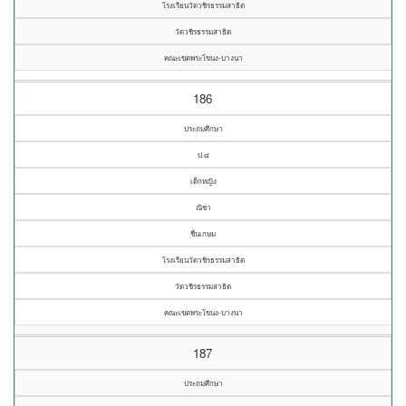
โรงเรียนวัดวชิรธรรมสาธิต
วัดวชิรธรรมสาธิต
คณะเขตพระโขนง-บางนา
186
ประถมศึกษา
ป.๔
เด็กหญิง
ณิชา
ชื่นเกษม
โรงเรียนวัดวชิรธรรมสาธิต
วัดวชิรธรรมสาธิต
คณะเขตพระโขนง-บางนา
187
ประถมศึกษา