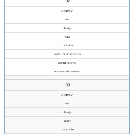
192
ประถมศึกษา
ป.๔
เด็กหญิง
รมิตา
ภาคลำเจียก
โรงเรียนวัดวชิรธรรมสาธิต
วัดวชิรธรรมสาธิต
คณะเขตพระโขนง-บางนา
193
ประถมศึกษา
ป.๔
เด็กหญิง
วนัชพร
ประกอบกลิ่น