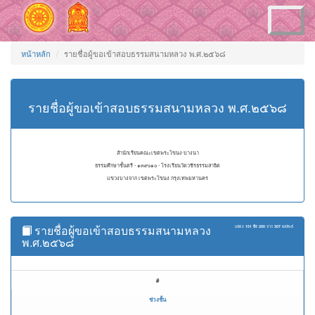
Toggle
navigation
หน้าหลัก
รายชื่อผู้ขอเข้าสอบธรรมสนามหลวง พ.ศ.๒๕๖๘
รายชื่อผู้ขอเข้าสอบธรรมสนามหลวง พ.ศ.๒๕๖๘
สำนักเรียนคณะเขตพระโขนง-บางนา
ธรรมศึกษาชั้นตรี - ๑๓๙๐๑๐ - โรงเรียนวัดวชิรธรรมสาธิต
แขวงบางจาก เขตพระโขนง กรุงเทพมหานคร
รายชื่อผู้ขอเข้าสอบธรรมสนามหลวง
แสดง
151 ถึง 200
จาก
307
ผลลัพธ์
พ.ศ.๒๕๖๘
#
ช่วงชั้น