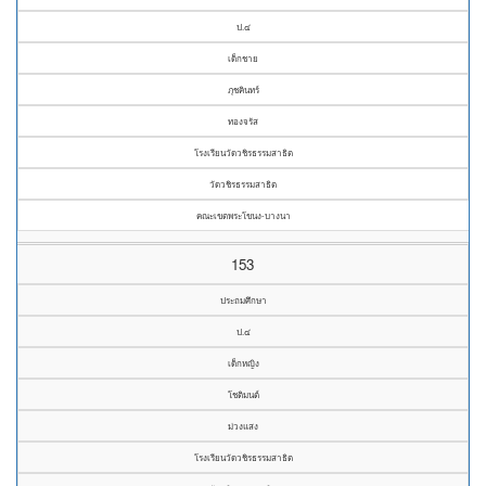
ป.๔
เด็กชาย
ภุชคินทร์
ทองจรัส
โรงเรียนวัดวชิรธรรมสาธิต
วัดวชิรธรรมสาธิต
คณะเขตพระโขนง-บางนา
153
ประถมศึกษา
ป.๔
เด็กหญิง
โชติมนต์
ม่วงแสง
โรงเรียนวัดวชิรธรรมสาธิต