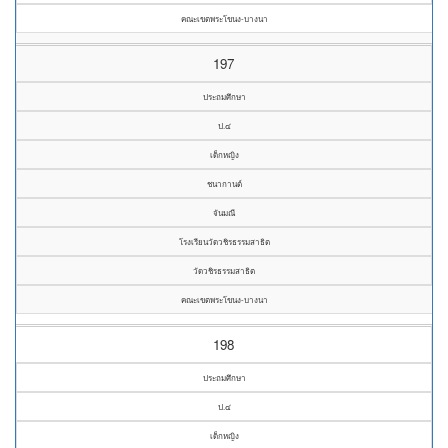
คณะเขตพระโขนง-บางนา
197
ประถมศึกษา
ป.๔
เด็กหญิง
ชนากานต์
จันมณี
โรงเรียนวัดวชิรธรรมสาธิต
วัดวชิรธรรมสาธิต
คณะเขตพระโขนง-บางนา
198
ประถมศึกษา
ป.๔
เด็กหญิง