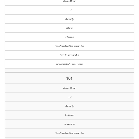
ประถมศึกษา
ป.๔
เด็กหญิง
นริสรา
แม้นแก้ว
โรงเรียนวัดวชิรธรรมสาธิต
วัดวชิรธรรมสาธิต
คณะเขตพระโขนง-บางนา
161
ประถมศึกษา
ป.๔
เด็กหญิง
พิมพ์ชนก
เสาะแสวง
โรงเรียนวัดวชิรธรรมสาธิต