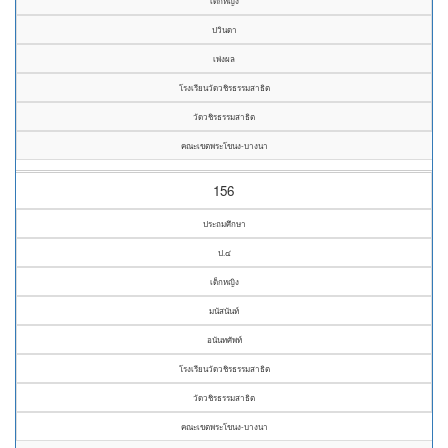
เด็กหญิง
ปวินดา
เพ่งผล
โรงเรียนวัดวชิรธรรมสาธิต
วัดวชิรธรรมสาธิต
คณะเขตพระโขนง-บางนา
156
ประถมศึกษา
ป.๔
เด็กหญิง
มนัสนันท์
อนันทศัพท์
โรงเรียนวัดวชิรธรรมสาธิต
วัดวชิรธรรมสาธิต
คณะเขตพระโขนง-บางนา