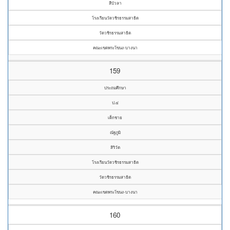
สีบัวลา
โรงเรียนวัดวชิรธรรมสาธิต
วัดวชิรธรรมสาธิต
คณะเขตพระโขนง-บางนา
159
ประถมศึกษา
ป.๔
เด็กชาย
ณัฐภูมิ
สิริวัต
โรงเรียนวัดวชิรธรรมสาธิต
วัดวชิรธรรมสาธิต
คณะเขตพระโขนง-บางนา
160