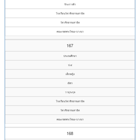
จิระการค้า
โรงเรียนวัดวชิรธรรมสาธิต
วัดวชิรธรรมสาธิต
คณะเขตพระโขนง-บางนา
167
ประถมศึกษา
ป.๔
เด็กหญิง
ณิชา
วายุระกุล
โรงเรียนวัดวชิรธรรมสาธิต
วัดวชิรธรรมสาธิต
คณะเขตพระโขนง-บางนา
168