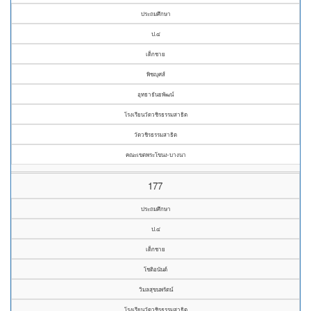
ประถมศึกษา
ป.๔
เด็กชาย
พิชญุศส์
อุทธาธันยพัฒน์
โรงเรียนวัดวชิรธรรมสาธิต
วัดวชิรธรรมสาธิต
คณะเขตพระโขนง-บางนา
177
ประถมศึกษา
ป.๔
เด็กชาย
โชติอนันต์
วิมลสุขนพรัตน์
โรงเรียนวัดวชิรธรรมสาธิต