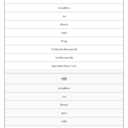
ประถมศึกษา
ป.๔
เด็กชาย
ธนดล
ทำบุญ
โรงเรียนวัดวชิรธรรมสาธิต
วัดวชิรธรรมสาธิต
คณะเขตพระโขนง-บางนา
185
ประถมศึกษา
ป.๔
เด็กชาย
ศุภกร
วันจีน