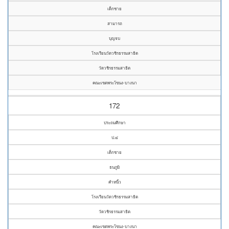
เด็กชาย
สามารถ
บุญจบ
โรงเรียนวัดวชิรธรรมสาธิต
วัดวชิรธรรมสาธิต
คณะเขตพระโขนง-บางนา
172
ประถมศึกษา
ป.๔
เด็กชาย
ธนภูมิ
คำหนิ้ว
โรงเรียนวัดวชิรธรรมสาธิต
วัดวชิรธรรมสาธิต
คณะเขตพระโขนง-บางนา