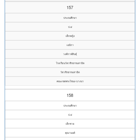
157
ประถมศึกษา
ป.๔
เด็กหญิง
เอมิกา
วงศ์กาฬสินธุ์
โรงเรียนวัดวชิรธรรมสาธิต
วัดวชิรธรรมสาธิต
คณะเขตพระโขนง-บางนา
158
ประถมศึกษา
ป.๔
เด็กชาย
คุณานนท์