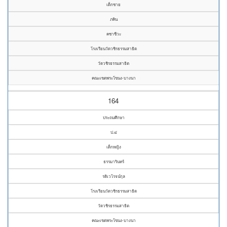
เด็กชาย
ภคิน
คชาชีวะ
โรงเรียนวัดวชิรธรรมสาธิต
วัดวชิรธรรมสาธิต
คณะเขตพระโขนง-บางนา
164
ประถมศึกษา
ป.๔
เด็กหญิง
ธรรมารินทร์
รติเวโรจน์กุล
โรงเรียนวัดวชิรธรรมสาธิต
วัดวชิรธรรมสาธิต
คณะเขตพระโขนง-บางนา