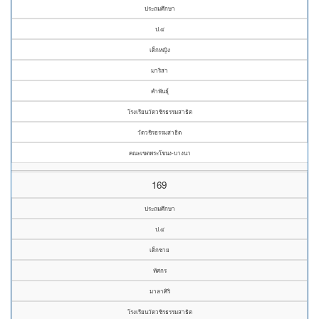
ประถมศึกษา
ป.๔
เด็กหญิง
มาริสา
คำพันธุ์
โรงเรียนวัดวชิรธรรมสาธิต
วัดวชิรธรรมสาธิต
คณะเขตพระโขนง-บางนา
169
ประถมศึกษา
ป.๔
เด็กชาย
ทัศกร
มาลาศิริ
โรงเรียนวัดวชิรธรรมสาธิต