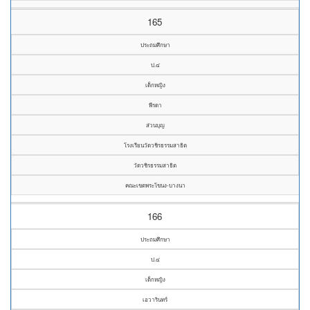
165
ประถมศึกษา
ป.๔
เด็กหญิง
พีรดา
ส่วนบุญ
โรงเรียนวัดวชิรธรรมสาธิต
วัดวชิรธรรมสาธิต
คณะเขตพระโขนง-บางนา
166
ประถมศึกษา
ป.๔
เด็กหญิง
เอวารินทร์