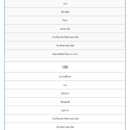
ป.๔
เด็กหญิง
วีรดา
ทองผาสุข
โรงเรียนวัดวชิรธรรมสาธิต
วัดวชิรธรรมสาธิต
คณะเขตพระโขนง-บางนา
196
ประถมศึกษา
ป.๔
เด็กชาย
ชิษณุพงศ์
บุญร่วม
โรงเรียนวัดวชิรธรรมสาธิต
วัดวชิรธรรมสาธิต