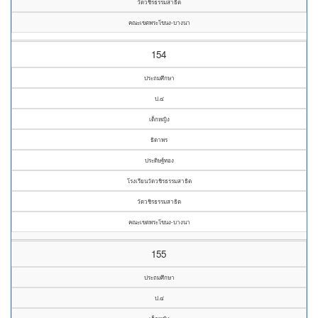
วัดวชิรธรรมสาธิต
คณะเขตพระโขนง-บางนา
154
ประถมศึกษา
ป.๔
เด็กหญิง
ธิดาพร
ประดิษฐ์ทอง
โรงเรียนวัดวชิรธรรมสาธิต
วัดวชิรธรรมสาธิต
คณะเขตพระโขนง-บางนา
155
ประถมศึกษา
ป.๔