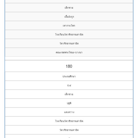
เด็กชาย
เอื้ออังกูร
เทากระโทก
โรงเรียนวัดวชิรธรรมสาธิต
วัดวชิรธรรมสาธิต
คณะเขตพระโขนง-บางนา
180
ประถมศึกษา
ป.๔
เด็กชาย
ปฐพี
แสงสว่าง
โรงเรียนวัดวชิรธรรมสาธิต
วัดวชิรธรรมสาธิต