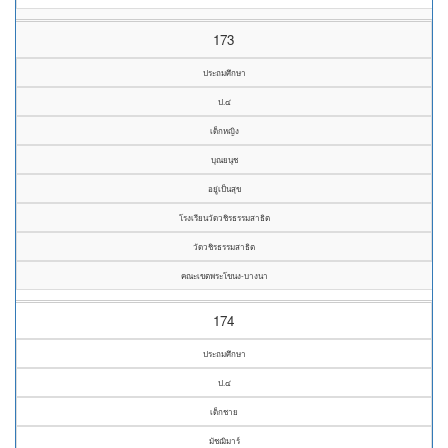
173
ประถมศึกษา
ป.๔
เด็กหญิง
บุณยนุช
อยู่เป็นสุข
โรงเรียนวัดวชิรธรรมสาธิต
วัดวชิรธรรมสาธิต
คณะเขตพระโขนง-บางนา
174
ประถมศึกษา
ป.๔
เด็กชาย
มัชฌิมาร์