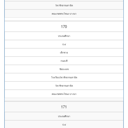
วัดวชิรธรรมสาธิต
คณะเขตพระโขนง-บางนา
170
ประถมศึกษา
ป.๔
เด็กชาย
กนละที
ชัยยะแสง
โรงเรียนวัดวชิรธรรมสาธิต
วัดวชิรธรรมสาธิต
คณะเขตพระโขนง-บางนา
171
ประถมศึกษา
ป.๔