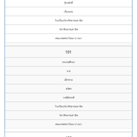
ฐิระศักดิ์
เรืองแสง
โรงเรียนวัดวชิรธรรมสาธิต
วัดวชิรธรรมสาธิต
คณะเขตพระโขนง-บางนา
191
ประถมศึกษา
ป.๔
เด็กชาย
ธนิศร
วงษ์มิตรแท้
โรงเรียนวัดวชิรธรรมสาธิต
วัดวชิรธรรมสาธิต
คณะเขตพระโขนง-บางนา