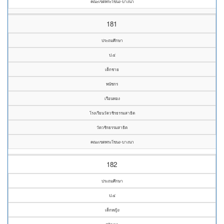
คณะเขตพระโขนง-บางนา
181
ประถมศึกษา
ป.๔
เด็กชาย
พนัชกร
เรือนทอง
โรงเรียนวัดวชิรธรรมสาธิต
วัดวชิรธรรมสาธิต
คณะเขตพระโขนง-บางนา
182
ประถมศึกษา
ป.๔
เด็กหญิง