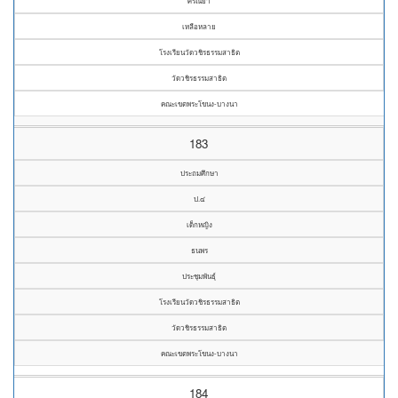
ศรัณยา
เหลือหลาย
โรงเรียนวัดวชิรธรรมสาธิต
วัดวชิรธรรมสาธิต
คณะเขตพระโขนง-บางนา
183
ประถมศึกษา
ป.๔
เด็กหญิง
ธนพร
ประชุมพันธุ์
โรงเรียนวัดวชิรธรรมสาธิต
วัดวชิรธรรมสาธิต
คณะเขตพระโขนง-บางนา
184