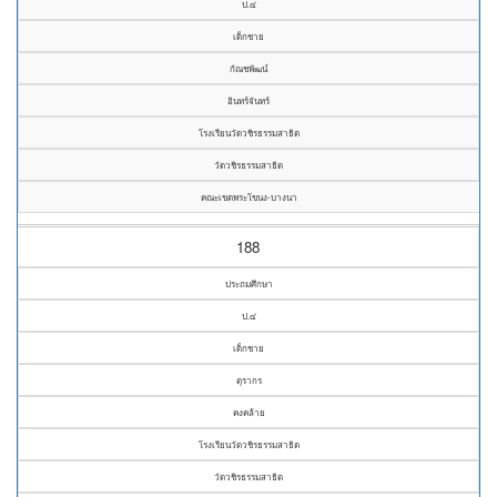
ป.๔
เด็กชาย
กัณชพัฒน์
อินทร์จันทร์
โรงเรียนวัดวชิรธรรมสาธิต
วัดวชิรธรรมสาธิต
คณะเขตพระโขนง-บางนา
188
ประถมศึกษา
ป.๔
เด็กชาย
ตุรากร
คงคล้าย
โรงเรียนวัดวชิรธรรมสาธิต
วัดวชิรธรรมสาธิต