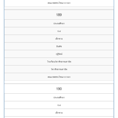
คณะเขตพระโขนง-บางนา
189
ประถมศึกษา
ป.๔
เด็กชาย
อินทัช
กุฏีรัตน์
โรงเรียนวัดวชิรธรรมสาธิต
วัดวชิรธรรมสาธิต
คณะเขตพระโขนง-บางนา
190
ประถมศึกษา
ป.๔
เด็กชาย