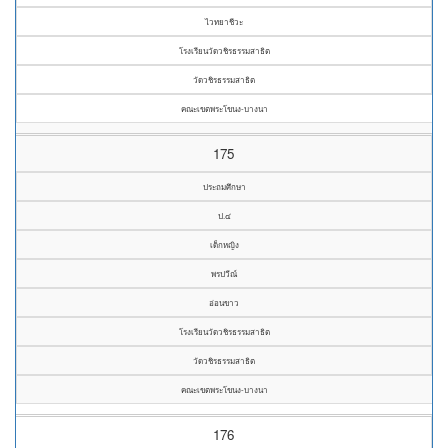
ไวทยาชีวะ
โรงเรียนวัดวชิรธรรมสาธิต
วัดวชิรธรรมสาธิต
คณะเขตพระโขนง-บางนา
175
ประถมศึกษา
ป.๔
เด็กหญิง
พรปวีณ์
อ่อนขาว
โรงเรียนวัดวชิรธรรมสาธิต
วัดวชิรธรรมสาธิต
คณะเขตพระโขนง-บางนา
176