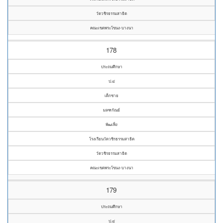
วัดวชิรธรรมสาธิต
คณะเขตพระโขนง-บางนา
178
ประถมศึกษา
ป.๔
เด็กชาย
มลฑกัณย์
พัฒเพ็ง
โรงเรียนวัดวชิรธรรมสาธิต
วัดวชิรธรรมสาธิต
คณะเขตพระโขนง-บางนา
179
ประถมศึกษา
ป.๔