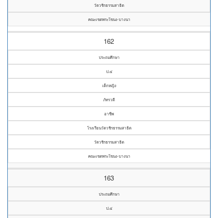
วัดวชิรธรรมสาธิต
คณะเขตพระโขนง-บางนา
162
ประถมศึกษา
ป.๔
เด็กหญิง
ภัทรวดี
อาชีพ
โรงเรียนวัดวชิรธรรมสาธิต
วัดวชิรธรรมสาธิต
คณะเขตพระโขนง-บางนา
163
ประถมศึกษา
ป.๔