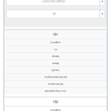
องค์กร/สถานศึกษา
วัด
151
ประถมศึกษา
ป.๔
เด็กหญิง
อมลณัฐ
อยู่โภชนา
โรงเรียนวัดวชิรธรรมสาธิต
วัดวชิรธรรมสาธิต
คณะเขตพระโขนง-บางนา
152
ประถมศึกษา