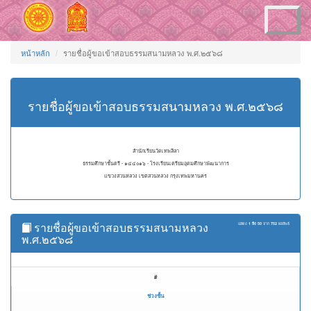
Toggle
navigation
หน้าหลัก
รายชื่อผู้ขอเข้าสอบธรรมสนามหลวง พ.ศ.๒๕๖๘
รายชื่อผู้ขอเข้าสอบธรรมสนามหลวง พ.ศ.๒๕๖๘
สำนักเรียนวัดเทพลีลา
ธรรมศึกษาชั้นตรี - ๑๔๔๐๑๖ - โรงเรียนเตรียมอุดมศึกษาพัฒนาการ
แขวงสวนหลวง เขตสวนหลวง กรุงเทพมหานคร
รายชื่อผู้ขอเข้าสอบธรรมสนามหลวง
แสดง
1 ถึง 50
จาก
752
ผลลัพธ์
พ.ศ.๒๕๖๘
#
ช่วงชั้น