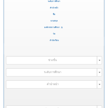
ระดับการศึกษา
คำนำหน้า
ชื่อ
นามสกุล
องค์กร/สถานศึกษา
วัด
สำนักเรียน
ช่วงชั้น
ระดับการศึกษา
คำนำหน้า