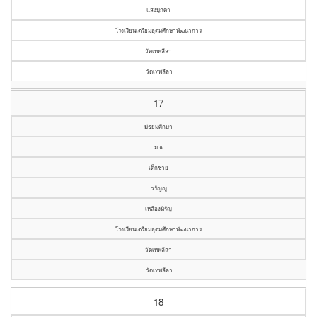
แสงมุกดา
โรงเรียนเตรียมอุดมศึกษาพัฒนาการ
วัดเทพลีลา
วัดเทพลีลา
17
มัธยมศึกษา
ม.๑
เด็กชาย
วรัญญู
เหลืองหิรัญ
โรงเรียนเตรียมอุดมศึกษาพัฒนาการ
วัดเทพลีลา
วัดเทพลีลา
18