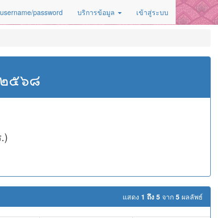
 username/password
บริการข้อมูล
เข้าสู่ระบบ
ศ.๒๕๖๘
.)
แสดง
1 ถึง 5
จาก
5
ผลลัพธ์