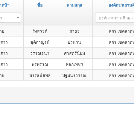
ำหน้า
ชื่อ
นามสกุล
องค์กร/สถานศ
า
องค์กร/สถานศึกษา
าย
รังสรรค์
สาธร
สกร.เขตลาดพ
งสาว
ชุติกาญจน์
บัวนวน
สกร.เขตลาดพ
งสาว
วรรณธนา
ศาสตร์นิยม
สกร.เขตลาดพ
งสาว
พรพรรณ
หลักเพชร
สกร.เขตลาดพ
าย
พรรธน์สพล
ปฐมนรวรรณ
สกร.เขตลาดพ