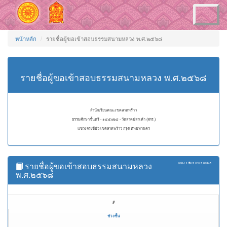
Toggle
navigation
หน้าหลัก
รายชื่อผู้ขอเข้าสอบธรรมสนามหลวง พ.ศ.๒๕๖๘
รายชื่อผู้ขอเข้าสอบธรรมสนามหลวง พ.ศ.๒๕๖๘
สำนักเรียนคณะเขตลาดพร้าว
ธรรมศึกษาชั้นตรี - ๑๔๕๐๒๘ - วัดลาดปลาเค้า (สกร.)
แขวงจรเข้บัว เขตลาดพร้าว กรุงเทพมหานคร
รายชื่อผู้ขอเข้าสอบธรรมสนามหลวง
แสดง
1 ถึง 5
จาก
5
ผลลัพธ์
พ.ศ.๒๕๖๘
#
ช่วงชั้น