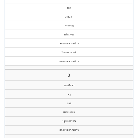
ม.๓
นางสาว
พรพรรณ
หลักเพชร
สกร.เขตลาดพร้าว
วัดลาดปลาเค้า
คณะเขตลาดพร้าว
3
อุดมศึกษา
ครู
นาย
พรรธน์สพล
ปฐมนรวรรณ
สกร.เขตลาดพร้าว