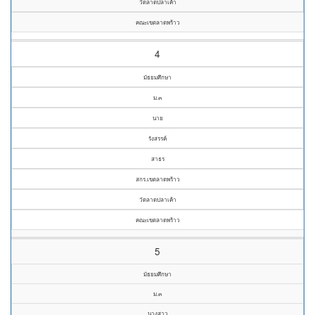
วัดลาดปลาเค้า
คณะเขตลาดพร้าว
4
มัธยมศึกษา
ม.๓
นาย
รังสรรค์
สาธร
สกร.เขตลาดพร้าว
วัดลาดปลาเค้า
คณะเขตลาดพร้าว
5
มัธยมศึกษา
ม.๓
นางสาว