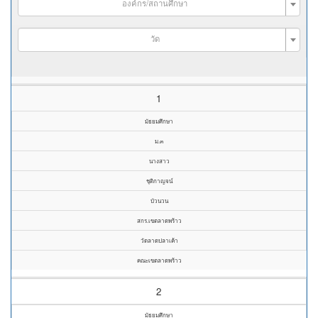
องค์กร/สถานศึกษา
วัด
1
มัธยมศึกษา
ม.๓
นางสาว
ชุติกาญจน์
บัวนวน
สกร.เขตลาดพร้าว
วัดลาดปลาเค้า
คณะเขตลาดพร้าว
2
มัธยมศึกษา