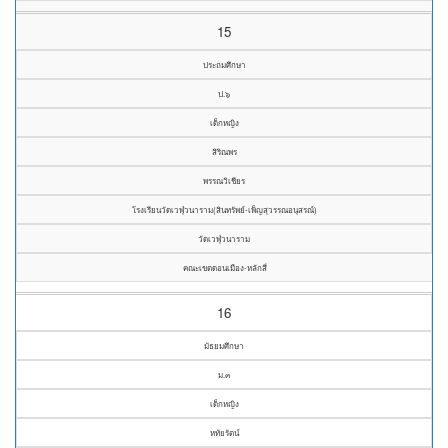
15
ประถมศึกษา
ป.๖
เด็กหญิง
สิริณพร
พรรณวิเชียร
โรงเรียนวัดเวฬุวนาราม(สินทรัพย์-เพ็ญสุวรรณอนุสรณ์)
วัดเวฬุวนาราม
คณะเขตดอนเมือง-หลักสี่
16
มัธยมศึกษา
ม.๓
เด็กหญิง
หทัยรัตน์