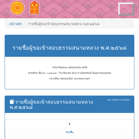
Toggle
navigation
หน้าหลัก
รายชื่อผู้ขอเข้าสอบธรรมสนามหลวง พ.ศ.๒๕๖๘
รายชื่อผู้ขอเข้าสอบธรรมสนามหลวง พ.ศ.๒๕๖๘
สำนักเรียนคณะเขตดอนเมือง-หลักสี่
ธรรมศึกษาชั้นเอก - ๑๔๗๐๐๕ - โรงเรียนวัดเวฬุวนาราม(สินทรัพย์-เพ็ญสุวรรณอนุสรณ์)
แขวงสีกัน เขตดอนเมือง กรุงเทพมหานคร
รายชื่อผู้ขอเข้าสอบธรรมสนามหลวง
แสดง
1 ถึง 50
จาก
59
ผลลัพธ์
พ.ศ.๒๕๖๘
#
ช่วงชั้น