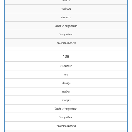
เด็กชาย
พงศ์พัฒน์
ศาลางาม
โรงเรียนวัดปลูกศรัทธา
วัดปลูกศรัทธา
คณะเขตลาดกระบัง
106
ประถมศึกษา
ป.๖
เด็กหญิง
พจณิชา
อ่วมบุตร
โรงเรียนวัดปลูกศรัทธา
วัดปลูกศรัทธา
คณะเขตลาดกระบัง