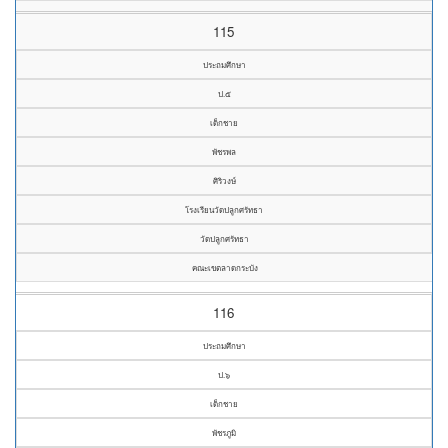
115
ประถมศึกษา
ป.๕
เด็กชาย
พัชรพล
ศิริวงษ์
โรงเรียนวัดปลูกศรัทธา
วัดปลูกศรัทธา
คณะเขตลาดกระบัง
116
ประถมศึกษา
ป.๖
เด็กชาย
พัชรภูมิ