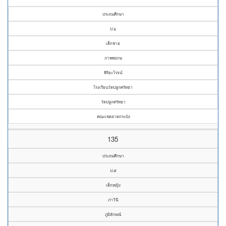
ประถมศึกษา
ป.๖
เด็กชาย
ภาพพฤกษ
พิริยะโรจน์
โรงเรียนวัดปลูกศรัทธา
วัดปลูกศรัทธา
คณะเขตลาดกระบัง
135
ประถมศึกษา
ป.๕
เด็กหญิง
ภาวินี
ภูมิลักษณ์