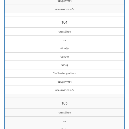
วัดปลูกศรัทธา
คณะเขตลาดกระบัง
104
ประถมศึกษา
ป.๖
เด็กหญิง
ปิยะมาศ
นครังสุ
โรงเรียนวัดปลูกศรัทธา
วัดปลูกศรัทธา
คณะเขตลาดกระบัง
105
ประถมศึกษา
ป.๖