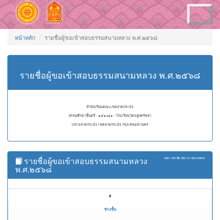
Toggle
navigation
หน้าหลัก
รายชื่อผู้ขอเข้าสอบธรรมสนามหลวง พ.ศ.๒๕๖๘
รายชื่อผู้ขอเข้าสอบธรรมสนามหลวง พ.ศ.๒๕๖๘
สำนักเรียนคณะเขตลาดกระบัง
ธรรมศึกษาชั้นตรี - ๑๕๑๐๑๑ - โรงเรียนวัดปลูกศรัทธา
แขวงลาดกระบัง เขตลาดกระบัง กรุงเทพมหานคร
รายชื่อผู้ขอเข้าสอบธรรมสนามหลวง
แสดง
101 ถึง 150
จาก
212
ผลลัพธ์
พ.ศ.๒๕๖๘
#
ช่วงชั้น