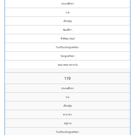
ประถมศึกษา
ป.๕
เด็กหญิง
พัฒน์ธีรา
ธีรพิชญาชนน์
โรงเรียนวัดปลูกศรัทธา
วัดปลูกศรัทธา
คณะเขตลาดกระบัง
119
ประถมศึกษา
ป.๖
เด็กหญิง
พาลาดา
อยู่สวน
โรงเรียนวัดปลูกศรัทธา