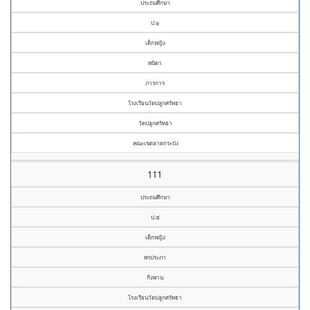
ประถมศึกษา
ป.๖
เด็กหญิง
พนิดา
ภารการ
โรงเรียนวัดปลูกศรัทธา
วัดปลูกศรัทธา
คณะเขตลาดกระบัง
111
ประถมศึกษา
ป.๕
เด็กหญิง
พรประภา
กิ่งพาน
โรงเรียนวัดปลูกศรัทธา