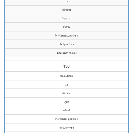
ป.๖
เด็กหญิง
ภิญญาดา
อุ่นสนิท
โรงเรียนวัดปลูกศรัทธา
วัดปลูกศรัทธา
คณะเขตลาดกระบัง
138
ประถมศึกษา
ป.๖
เด็กชาย
ภูดิศ
ศรีสงค์
โรงเรียนวัดปลูกศรัทธา
วัดปลูกศรัทธา