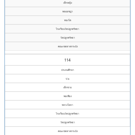
เด็กหญิง
พลอยชฎา
ทองโต
โรงเรียนวัดปลูกศรัทธา
วัดปลูกศรัทธา
คณะเขตลาดกระบัง
114
ประถมศึกษา
ป.๖
เด็กชาย
พอเพียง
หลวงโยธา
โรงเรียนวัดปลูกศรัทธา
วัดปลูกศรัทธา
คณะเขตลาดกระบัง