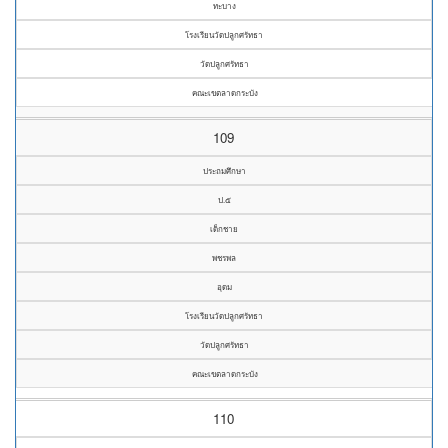
ทะบาง
โรงเรียนวัดปลูกศรัทธา
วัดปลูกศรัทธา
คณะเขตลาดกระบัง
109
ประถมศึกษา
ป.๕
เด็กชาย
พชรพล
อุดม
โรงเรียนวัดปลูกศรัทธา
วัดปลูกศรัทธา
คณะเขตลาดกระบัง
110