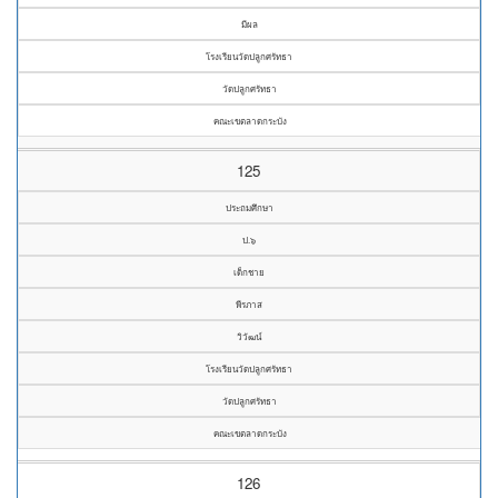
มีผล
โรงเรียนวัดปลูกศรัทธา
วัดปลูกศรัทธา
คณะเขตลาดกระบัง
125
ประถมศึกษา
ป.๖
เด็กชาย
พีรภาส
วิวัฒน์
โรงเรียนวัดปลูกศรัทธา
วัดปลูกศรัทธา
คณะเขตลาดกระบัง
126