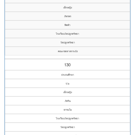
เด็กหญิง
ภัทรพร
ทิศคำ
โรงเรียนวัดปลูกศรัทธา
วัดปลูกศรัทธา
คณะเขตลาดกระบัง
130
ประถมศึกษา
ป.๖
เด็กหญิง
ภัทริน
ธรรมโม
โรงเรียนวัดปลูกศรัทธา
วัดปลูกศรัทธา