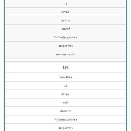
ป.๖
เด็กชาย
ยุทธการ
วงษ์ภักดิ์
โรงเรียนวัดปลูกศรัทธา
วัดปลูกศรัทธา
คณะเขตลาดกระบัง
146
ประถมศึกษา
ป.๖
เด็กชาย
รณพีร์
เงิดกระโทก
โรงเรียนวัดปลูกศรัทธา
วัดปลูกศรัทธา