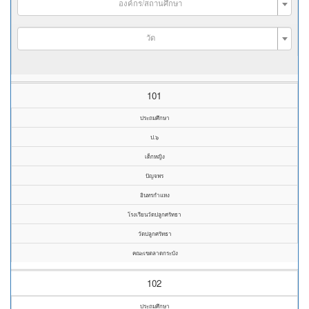
องค์กร/สถานศึกษา
วัด
101
ประถมศึกษา
ป.๖
เด็กหญิง
ปัญจพร
อินทรกำแหง
โรงเรียนวัดปลูกศรัทธา
วัดปลูกศรัทธา
คณะเขตลาดกระบัง
102
ประถมศึกษา