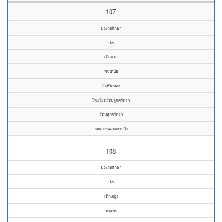
107
ประถมศึกษา
ป.๕
เด็กชาย
พชรดนัย
สิงห์โตทอง
โรงเรียนวัดปลูกศรัทธา
วัดปลูกศรัทธา
คณะเขตลาดกระบัง
108
ประถมศึกษา
ป.๕
เด็กหญิง
พชรพร