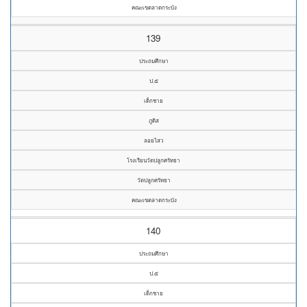
คณะเขตลาดกระบัง
139
ประถมศึกษา
ป.๕
เด็กชาย
ภูดิส
ลอยไสว
โรงเรียนวัดปลูกศรัทธา
วัดปลูกศรัทธา
คณะเขตลาดกระบัง
140
ประถมศึกษา
ป.๕
เด็กชาย