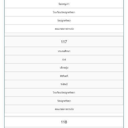
น้อยหนูเภา
โรงเรียนวัดปลูกศรัทธา
วัดปลูกศรัทธา
คณะเขตลาดกระบัง
117
ประถมศึกษา
ป.๕
เด็กหญิง
พัชรินทร์
รักศิลป์
โรงเรียนวัดปลูกศรัทธา
วัดปลูกศรัทธา
คณะเขตลาดกระบัง
118