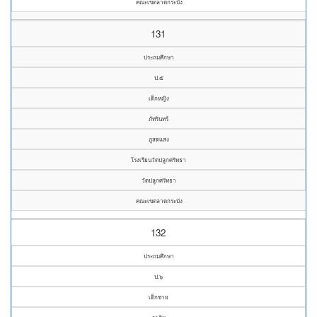
คณะเขตลาดกระบัง
131
ประถมศึกษา
ป.๕
เด็กหญิง
ภัทรินทร์
ภูสดแสง
โรงเรียนวัดปลูกศรัทธา
วัดปลูกศรัทธา
คณะเขตลาดกระบัง
132
ประถมศึกษา
ป.๖
เด็กชาย