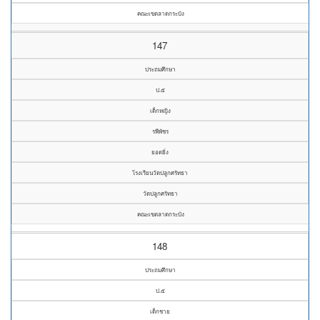
คณะเขตลาดกระบัง
147
ประถมศึกษา
ป.๕
เด็กหญิง
รพีพัชร
ยอดยิ่ง
โรงเรียนวัดปลูกศรัทธา
วัดปลูกศรัทธา
คณะเขตลาดกระบัง
148
ประถมศึกษา
ป.๕
เด็กชาย