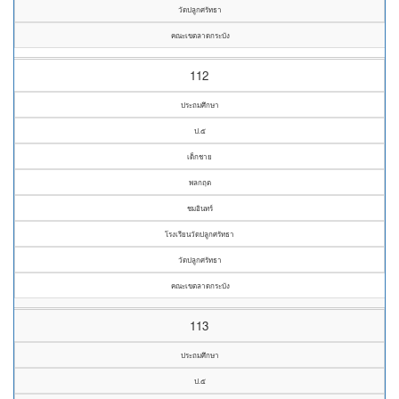
วัดปลูกศรัทธา
คณะเขตลาดกระบัง
112
ประถมศึกษา
ป.๕
เด็กชาย
พลกฤต
ชมอินทร์
โรงเรียนวัดปลูกศรัทธา
วัดปลูกศรัทธา
คณะเขตลาดกระบัง
113
ประถมศึกษา
ป.๕