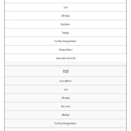
ป.๕
เด็กหญิง
ปัญญ์ลดา
โคตมูล
โรงเรียนวัดปลูกศรัทธา
วัดปลูกศรัทธา
คณะเขตลาดกระบัง
103
ประถมศึกษา
ป.๕
เด็กหญิง
ปิยวรรณ
เพียสีนุย
โรงเรียนวัดปลูกศรัทธา