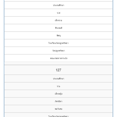
ประถมศึกษา
ป.๕
เด็กชาย
พีระพงศ์
พิศนุ
โรงเรียนวัดปลูกศรัทธา
วัดปลูกศรัทธา
คณะเขตลาดกระบัง
127
ประถมศึกษา
ป.๖
เด็กหญิง
ภัทรธิดา
พ่อวิเศษ
โรงเรียนวัดปลูกศรัทธา