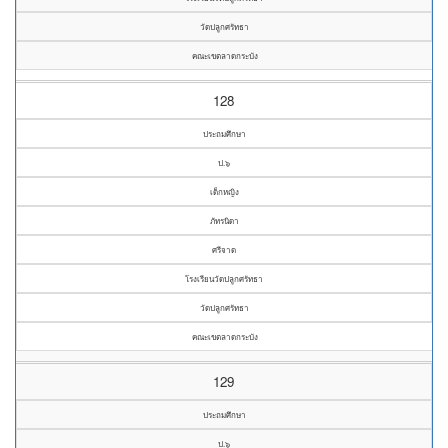
วัดปลูกศรัทธา
คณะเขตลาดกระบัง
128
ประถมศึกษา
ป.๖
เด็กหญิง
ภัทรนิดา
ศรีจาด
โรงเรียนวัดปลูกศรัทธา
วัดปลูกศรัทธา
คณะเขตลาดกระบัง
129
ประถมศึกษา
ป.๖