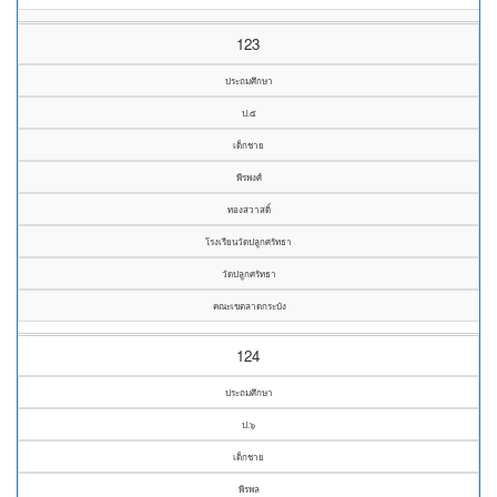
123
ประถมศึกษา
ป.๕
เด็กชาย
พีรพงศ์
ทองสวาสดิ์
โรงเรียนวัดปลูกศรัทธา
วัดปลูกศรัทธา
คณะเขตลาดกระบัง
124
ประถมศึกษา
ป.๖
เด็กชาย
พีรพล