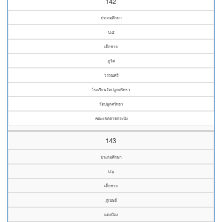
142
ประถมศึกษา
ป.๕
เด็กชาย
ภูวิศ
วรรณศรี
โรงเรียนวัดปลูกศรัทธา
วัดปลูกศรัทธา
คณะเขตลาดกระบัง
143
ประถมศึกษา
ป.๖
เด็กชาย
ภูเบษธ์
แดงป้อง