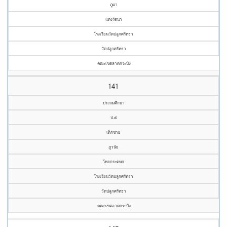
ภูผา
แตงรัตนา
โรงเรียนวัดปลูกศรัทธา
วัดปลูกศรัทธา
คณะเขตลาดกระบัง
141
ประถมศึกษา
ป.๕
เด็กชาย
ภูวนัย
โหยกระดทก
โรงเรียนวัดปลูกศรัทธา
วัดปลูกศรัทธา
คณะเขตลาดกระบัง