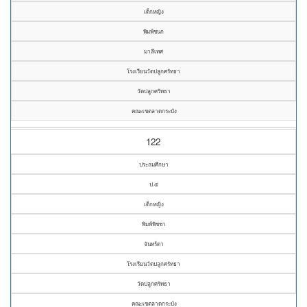
เด็กหญิง
พิมพ์ชนก
มาลีเทศ
โรงเรียนวัดปลูกศรัทธา
วัดปลูกศรัทธา
คณะเขตลาดกระบัง
122
ประถมศึกษา
ป.๕
เด็กหญิง
พิมพ์พิชชา
จันทร์ดา
โรงเรียนวัดปลูกศรัทธา
วัดปลูกศรัทธา
คณะเขตลาดกระบัง