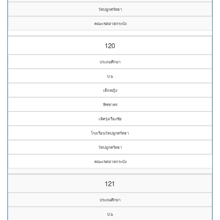
วัดปลูกศรัทธา
คณะเขตลาดกระบัง
120
ประถมศึกษา
ป.๖
เด็กหญิง
พิชชาพร
เลิศรุ่งเรืองชัย
โรงเรียนวัดปลูกศรัทธา
วัดปลูกศรัทธา
คณะเขตลาดกระบัง
121
ประถมศึกษา
ป.๖