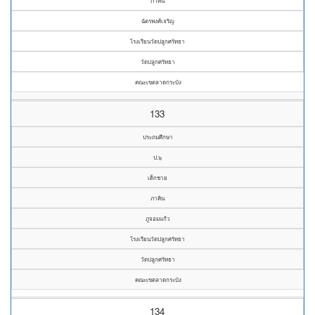
ภาคิน
ฉัตรพงศ์เจริญ
โรงเรียนวัดปลูกศรัทธา
วัดปลูกศรัทธา
คณะเขตลาดกระบัง
133
ประถมศึกษา
ป.๖
เด็กชาย
ภาคิน
ภูจอมแก้ว
โรงเรียนวัดปลูกศรัทธา
วัดปลูกศรัทธา
คณะเขตลาดกระบัง
134