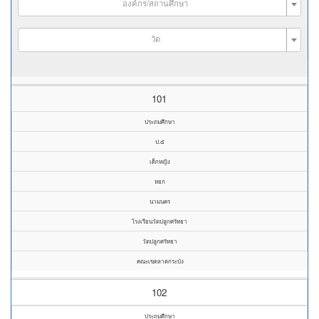
องค์กร/สถานศึกษา
วัด
101
ประถมศึกษา
ป.๕
เด็กหญิง
หยก
นามนคร
โรงเรียนวัดปลูกศรัทธา
วัดปลูกศรัทธา
คณะเขตลาดกระบัง
102
ประถมศึกษา