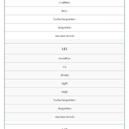
กานต์พิชชา
พัจนา
โรงเรียนวัดปลูกศรัทธา
วัดปลูกศรัทธา
คณะเขตลาดกระบัง
141
ประถมศึกษา
ป.๖
เด็กหญิง
ณัฏสิริ
คชภูมิ
โรงเรียนวัดปลูกศรัทธา
วัดปลูกศรัทธา
คณะเขตลาดกระบัง