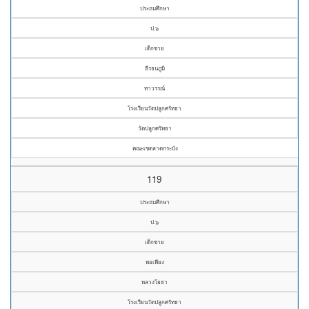
ประถมศึกษา
ป.๖
เด็กชาย
ธีรธนภูมิ
ทาวรรณ์
โรงเรียนวัดปลูกศรัทธา
วัดปลูกศรัทธา
คณะเขตลาดกระบัง
119
ประถมศึกษา
ป.๖
เด็กชาย
พอเพียง
หลวงโยธา
โรงเรียนวัดปลูกศรัทธา