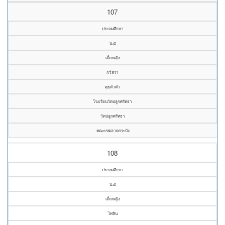
107
ประถมศึกษา
ป.๕
เด็กหญิง
กวิสรา
คุธตำคำ
โรงเรียนวัดปลูกศรัทธา
วัดปลูกศรัทธา
คณะเขตลาดกระบัง
108
ประถมศึกษา
ป.๕
เด็กหญิง
ไพลิน