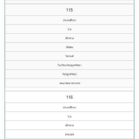
115
ประถมศึกษา
ป.๖
เด็กชาย
ณิชพน
ไตรรงค์
โรงเรียนวัดปลูกศรัทธา
วัดปลูกศรัทธา
คณะเขตลาดกระบัง
116
ประถมศึกษา
ป.๖
เด็กชาย
ครองสุข