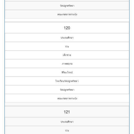
วัดปลูกศรัทธา
คณะเขตลาดกระบัง
120
ประถมศึกษา
ป.๖
เด็กชาย
ภาพพฤกษ
พิริยะโรจน์
โรงเรียนวัดปลูกศรัทธา
วัดปลูกศรัทธา
คณะเขตลาดกระบัง
121
ประถมศึกษา
ป.๖