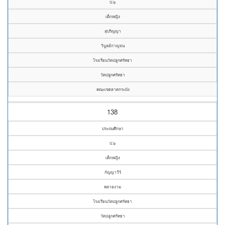
ป.๖
เด็กหญิง
สุปริญญา
วิบูลย์กาญจน
โรงเรียนวัดปลูกศรัทธา
วัดปลูกศรัทธา
คณะเขตลาดกระบัง
138
ประถมศึกษา
ป.๖
เด็กหญิง
กัญญาวีร์
พลายงาม
โรงเรียนวัดปลูกศรัทธา
วัดปลูกศรัทธา