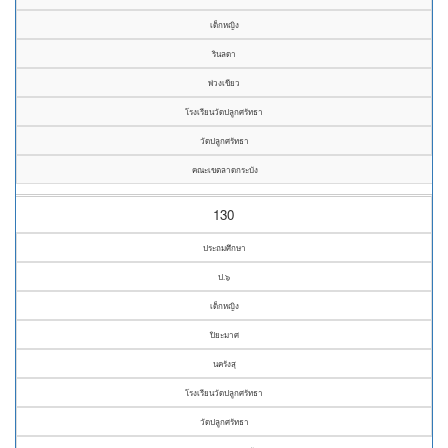
เด็กหญิง
รินลดา
พ่วงเขียว
โรงเรียนวัดปลูกศรัทธา
วัดปลูกศรัทธา
คณะเขตลาดกระบัง
130
ประถมศึกษา
ป.๖
เด็กหญิง
ปิยะมาศ
นครังสุ
โรงเรียนวัดปลูกศรัทธา
วัดปลูกศรัทธา