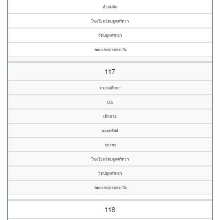
อ่ำสมคิด
โรงเรียนวัดปลูกศรัทธา
วัดปลูกศรัทธา
คณะเขตลาดกระบัง
117
ประถมศึกษา
ป.๖
เด็กชาย
ออมทรัพย์
รุยาพร
โรงเรียนวัดปลูกศรัทธา
วัดปลูกศรัทธา
คณะเขตลาดกระบัง
118