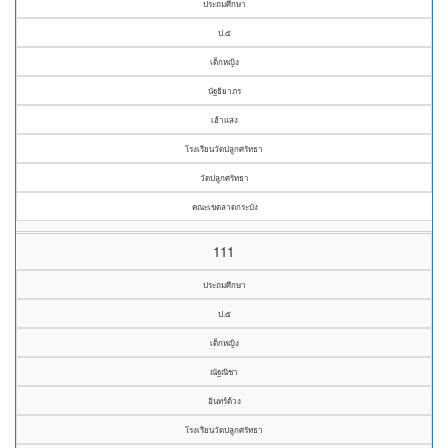
ประถมศึกษา
ป.๕
เด็กหญิง
นัฐธิยาภร
เฮ้าแสง
โรงเรียนวัดปลูกศรัทธา
วัดปลูกศรัทธา
คณะเขตลาดกระบัง
111
ประถมศึกษา
ป.๕
เด็กหญิง
ณัฐณิชา
อินทร์ด้วง
โรงเรียนวัดปลูกศรัทธา