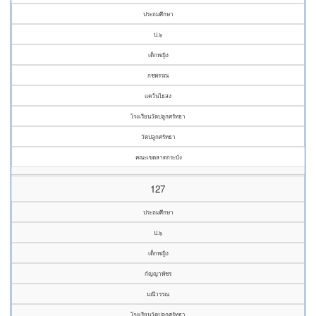
ประถมศึกษา
ป.๖
เด็กหญิง
กชพรรณ
แคว้นไธสง
โรงเรียนวัดปลูกศรัทธา
วัดปลูกศรัทธา
คณะเขตลาดกระบัง
127
ประถมศึกษา
ป.๖
เด็กหญิง
กัญญาพัชร
มณีวรรณ
โรงเรียนวัดปลูกศรัทธา