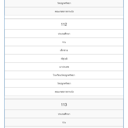
วัดปลูกศรัทธา
คณะเขตลาดกระบัง
112
ประถมศึกษา
ป.๖
เด็กชาย
ณัฐวุฒิ
มาประสพ
โรงเรียนวัดปลูกศรัทธา
วัดปลูกศรัทธา
คณะเขตลาดกระบัง
113
ประถมศึกษา
ป.๖