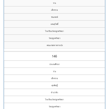
ป.๖
เด็กชาย
ชนะพงษ์
เคนสุโพธิ์
โรงเรียนวัดปลูกศรัทธา
วัดปลูกศรัทธา
คณะเขตลาดกระบัง
146
ประถมศึกษา
ป.๖
เด็กชาย
ศุภศิษฎิ์
จำปาทิว
โรงเรียนวัดปลูกศรัทธา
วัดปลูกศรัทธา