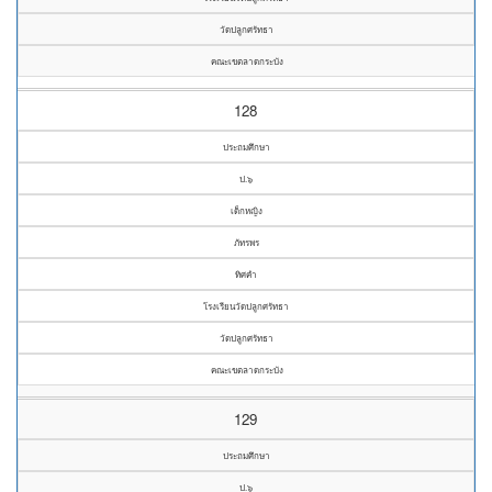
วัดปลูกศรัทธา
คณะเขตลาดกระบัง
128
ประถมศึกษา
ป.๖
เด็กหญิง
ภัทรพร
ทิศคำ
โรงเรียนวัดปลูกศรัทธา
วัดปลูกศรัทธา
คณะเขตลาดกระบัง
129
ประถมศึกษา
ป.๖