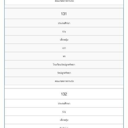
คณะเขตลาดกระบัง
131
ประถมศึกษา
ป.๖
เด็กหญิง
เปา
พร
โรงเรียนวัดปลูกศรัทธา
วัดปลูกศรัทธา
คณะเขตลาดกระบัง
132
ประถมศึกษา
ป.๖
เด็กหญิง