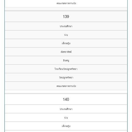
คณะเขตลาดกระบัง
139
ประถมศึกษา
ป.๖
เด็กหญิง
ณิชชาพัชธ์
อินทนู
โรงเรียนวัดปลูกศรัทธา
วัดปลูกศรัทธา
คณะเขตลาดกระบัง
140
ประถมศึกษา
ป.๖
เด็กหญิง