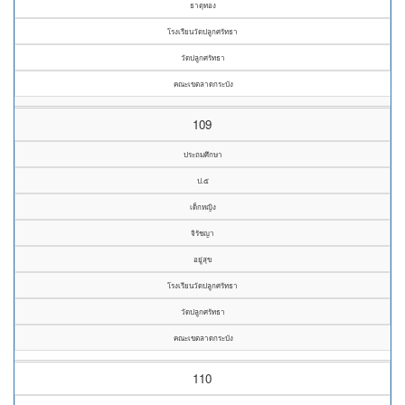
ธาตุทอง
โรงเรียนวัดปลูกศรัทธา
วัดปลูกศรัทธา
คณะเขตลาดกระบัง
109
ประถมศึกษา
ป.๕
เด็กหญิง
จิรัชญา
อยู่สุข
โรงเรียนวัดปลูกศรัทธา
วัดปลูกศรัทธา
คณะเขตลาดกระบัง
110