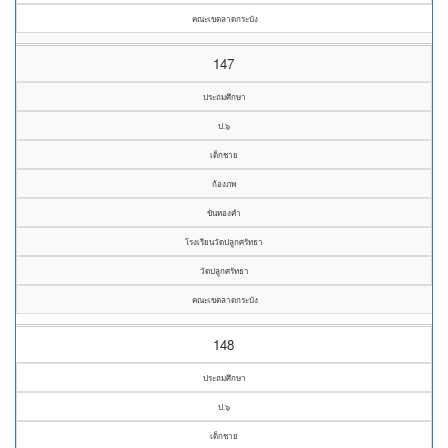
คณะเขตลาดกระบัง
147
ประถมศึกษา
ป.๖
เด็กชาย
ก้องภพ
ขันทองคำ
โรงเรียนวัดปลูกศรัทธา
วัดปลูกศรัทธา
คณะเขตลาดกระบัง
148
ประถมศึกษา
ป.๖
เด็กชาย