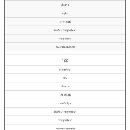
เด็กชาย
กฤติน
ทวีกาญจน์
โรงเรียนวัดปลูกศรัทธา
วัดปลูกศรัทธา
คณะเขตลาดกระบัง
122
ประถมศึกษา
ป.๖
เด็กชาย
เกียรติกวิน
พงศ์ภักพิบูล
โรงเรียนวัดปลูกศรัทธา
วัดปลูกศรัทธา
คณะเขตลาดกระบัง