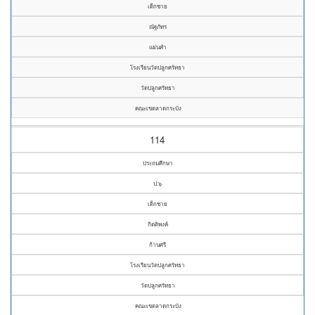
เด็กชาย
ณัฐภัทร
แผ่นคำ
โรงเรียนวัดปลูกศรัทธา
วัดปลูกศรัทธา
คณะเขตลาดกระบัง
114
ประถมศึกษา
ป.๖
เด็กชาย
กิตติพงค์
ก้านศรี
โรงเรียนวัดปลูกศรัทธา
วัดปลูกศรัทธา
คณะเขตลาดกระบัง