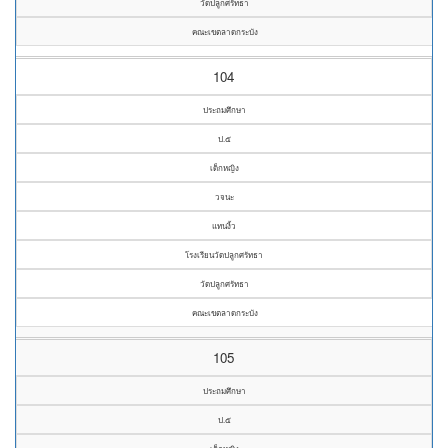
วัดปลูกศรัทธา
คณะเขตลาดกระบัง
104
ประถมศึกษา
ป.๕
เด็กหญิง
วจนะ
แทนงิ้ว
โรงเรียนวัดปลูกศรัทธา
วัดปลูกศรัทธา
คณะเขตลาดกระบัง
105
ประถมศึกษา
ป.๕