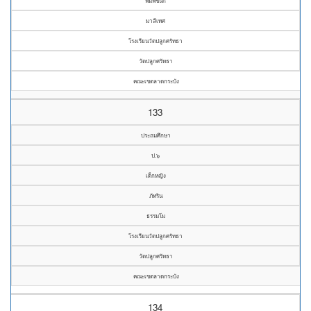
พิมพ์ชนก
มาลีเทศ
โรงเรียนวัดปลูกศรัทธา
วัดปลูกศรัทธา
คณะเขตลาดกระบัง
133
ประถมศึกษา
ป.๖
เด็กหญิง
ภัทริน
ธรรมโม
โรงเรียนวัดปลูกศรัทธา
วัดปลูกศรัทธา
คณะเขตลาดกระบัง
134