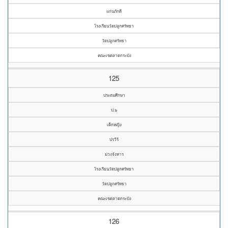
แก่นภักดี
โรงเรียนวัดปลูกศรัทธา
วัดปลูกศรัทธา
คณะเขตลาดกระบัง
125
ประถมศึกษา
ป.๖
เด็กหญิง
ปรวีร์
ม่วงจังหาร
โรงเรียนวัดปลูกศรัทธา
วัดปลูกศรัทธา
คณะเขตลาดกระบัง
126