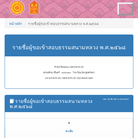
Toggle
navigation
หน้าหลัก
รายชื่อผู้ขอเข้าสอบธรรมสนามหลวง พ.ศ.๒๕๖๘
รายชื่อผู้ขอเข้าสอบธรรมสนามหลวง พ.ศ.๒๕๖๘
สำนักเรียนคณะเขตลาดกระบัง
ธรรมศึกษาชั้นตรี - ๑๕๑๐๑๑ - โรงเรียนวัดปลูกศรัทธา
แขวงลาดกระบัง เขตลาดกระบัง กรุงเทพมหานคร
รายชื่อผู้ขอเข้าสอบธรรมสนามหลวง
แสดง
101 ถึง 150
จาก
212
ผลลัพธ์
พ.ศ.๒๕๖๘
#
ช่วงชั้น