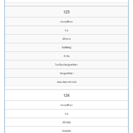
123
ประถมศึกษา
ป.๖
เด็กชาย
กิตติพิชญ์
จำกัด
โรงเรียนวัดปลูกศรัทธา
วัดปลูกศรัทธา
คณะเขตลาดกระบัง
124
ประถมศึกษา
ป.๖
เด็กหญิง
ลัลน์ลลิต