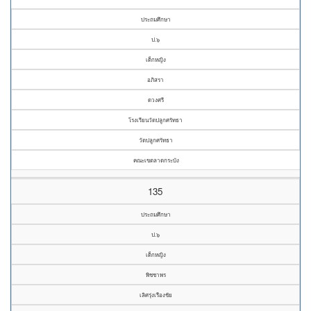
ประถมศึกษา
ป.๖
เด็กหญิง
อภิสรา
ดวงศรี
โรงเรียนวัดปลูกศรัทธา
วัดปลูกศรัทธา
คณะเขตลาดกระบัง
135
ประถมศึกษา
ป.๖
เด็กหญิง
พิชชาพร
เลิศรุ่งเรืองชัย