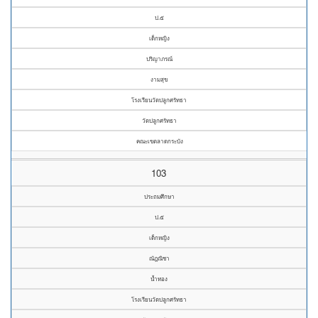
ป.๕
เด็กหญิง
ปริญาภรณ์
งามสุข
โรงเรียนวัดปลูกศรัทธา
วัดปลูกศรัทธา
คณะเขตลาดกระบัง
103
ประถมศึกษา
ป.๕
เด็กหญิง
ณัฎณิชา
น้ำทอง
โรงเรียนวัดปลูกศรัทธา