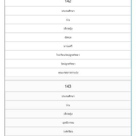
142
ประถมศึกษา
ป.๖
เด็กหญิง
ณิชกุล
มานะศรี
โรงเรียนวัดปลูกศรัทธา
วัดปลูกศรัทธา
คณะเขตลาดกระบัง
143
ประถมศึกษา
ป.๖
เด็กหญิง
อุสณีวรรณ
วงค์เขียน