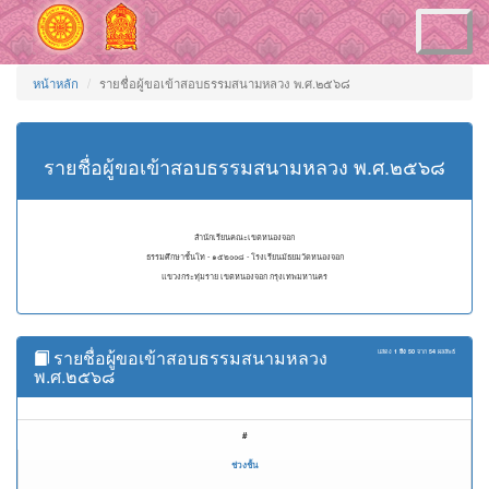
Toggle
navigation
หน้าหลัก
รายชื่อผู้ขอเข้าสอบธรรมสนามหลวง พ.ศ.๒๕๖๘
รายชื่อผู้ขอเข้าสอบธรรมสนามหลวง พ.ศ.๒๕๖๘
สำนักเรียนคณะเขตหนองจอก
ธรรมศึกษาชั้นโท - ๑๕๒๐๐๘ - โรงเรียนมัธยมวัดหนองจอก
แขวงกระทุ่มราย เขตหนองจอก กรุงเทพมหานคร
รายชื่อผู้ขอเข้าสอบธรรมสนามหลวง
แสดง
1 ถึง 50
จาก
54
ผลลัพธ์
พ.ศ.๒๕๖๘
#
ช่วงชั้น