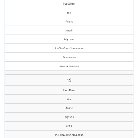
มัธยมศึกษา
ม.๑
เด็กชาย
นรฤทธิ์
โล่สุวรรณ
โรงเรียนมัธยมวัดหนองจอก
วัดหนองจอก
คณะเขตหนองจอก
19
มัธยมศึกษา
ม.๑
เด็กชาย
วสุธากร
แซ่จิว
โรงเรียนมัธยมวัดหนองจอก