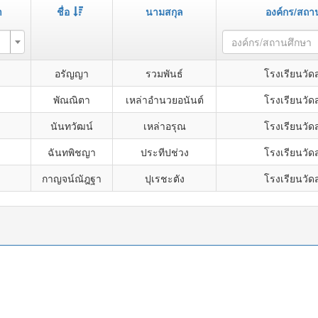
า
ชื่อ
นามสกุล
องค์กร/สถา
องค์กร/สถานศึกษา
อรัญญา
รวมพันธ์
โรงเรียนวัด
พัณณิตา
เหล่าอำนวยอนันต์
โรงเรียนวัด
นันทวัฒน์
เหล่าอรุณ
โรงเรียนวัด
ฉันทพิชญา
ประทีปช่วง
โรงเรียนวัด
กาญจน์ณัฎฐา
ปุเรชะตัง
โรงเรียนวัด