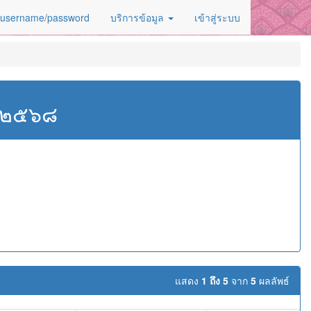
 username/password
บริการข้อมูล
เข้าสู่ระบบ
ศ.๒๕๖๘
แสดง
1 ถึง 5
จาก
5
ผลลัพธ์