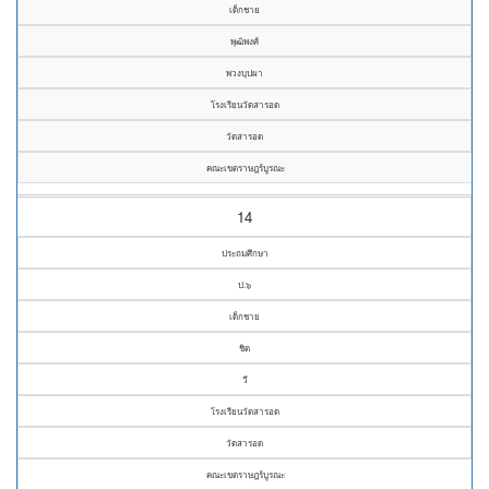
เด็กชาย
พุฒิพงศ์
พวงบุปผา
โรงเรียนวัดสารอด
วัดสารอด
คณะเขตราษฎร์บูรณะ
14
ประถมศึกษา
ป.๖
เด็กชาย
ชิต
วี
โรงเรียนวัดสารอด
วัดสารอด
คณะเขตราษฎร์บูรณะ