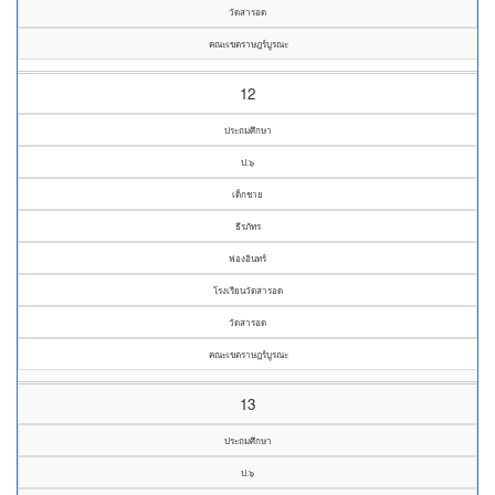
วัดสารอด
คณะเขตราษฎร์บูรณะ
12
ประถมศึกษา
ป.๖
เด็กชาย
ธีรภัทร
ฟองอินทร์
โรงเรียนวัดสารอด
วัดสารอด
คณะเขตราษฎร์บูรณะ
13
ประถมศึกษา
ป.๖