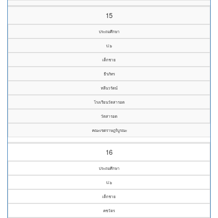
15
ประถมศึกษา
ป.๖
เด็กชาย
ธีรภัทร
หลีนวรัตน์
โรงเรียนวัดสารอด
วัดสารอด
คณะเขตราษฎร์บูรณะ
16
ประถมศึกษา
ป.๖
เด็กชาย
คชวัตร