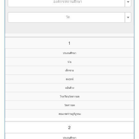
องค์กร/สถานศึกษา
วัด
1
ประถมศึกษา
ป.๖
เด็กชาย
ธมรุจน์
แม้นด้วง
โรงเรียนวัดสารอด
วัดสารอด
คณะเขตราษฎร์บูรณะ
2
ประถมศึกษา