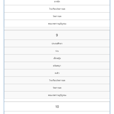
ธรรมิก
โรงเรียนวัดสารอด
วัดสารอด
คณะเขตราษฎร์บูรณะ
9
ประถมศึกษา
ป.๖
เด็กหญิง
อนันตญา
ละผิว
โรงเรียนวัดสารอด
วัดสารอด
คณะเขตราษฎร์บูรณะ
10