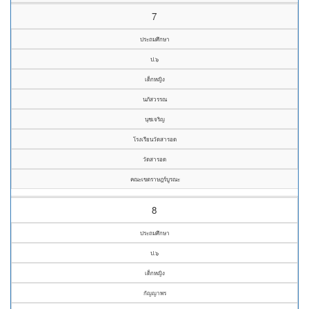
7
ประถมศึกษา
ป.๖
เด็กหญิง
นภัสวรรณ
นุชเจริญ
โรงเรียนวัดสารอด
วัดสารอด
คณะเขตราษฎร์บูรณะ
8
ประถมศึกษา
ป.๖
เด็กหญิง
กัญญาพร