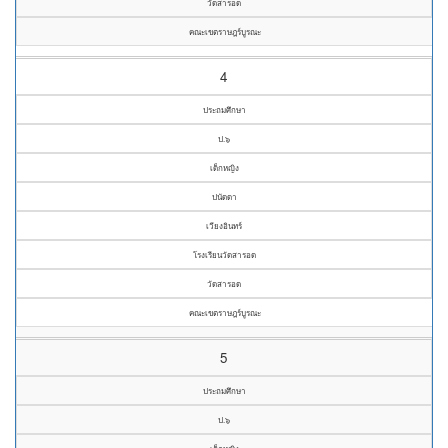
วัดสารอด
คณะเขตราษฎร์บูรณะ
4
ประถมศึกษา
ป.๖
เด็กหญิง
ปนัดดา
เวียงอินทร์
โรงเรียนวัดสารอด
วัดสารอด
คณะเขตราษฎร์บูรณะ
5
ประถมศึกษา
ป.๖