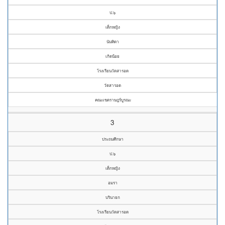
ป.๖
เด็กหญิง
นันทิดา
เกิดน้อย
โรงเรียนวัดสารอด
วัดสารอด
คณะเขตราษฎร์บูรณะ
3
ประถมศึกษา
ป.๖
เด็กหญิง
อมรา
บรินายก
โรงเรียนวัดสารอด