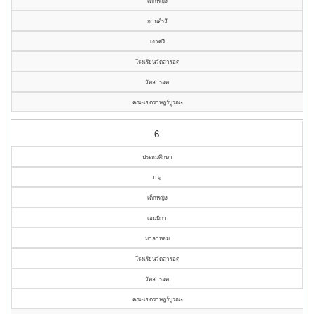
เด็กหญิง
กานต์รวี
เงาศรี
โรงเรียนวัดสารอด
วัดสารอด
คณะเขตราษฎร์บูรณะ
6
ประถมศึกษา
ป.๖
เด็กหญิง
เอมมิกา
มาลาหอม
โรงเรียนวัดสารอด
วัดสารอด
คณะเขตราษฎร์บูรณะ