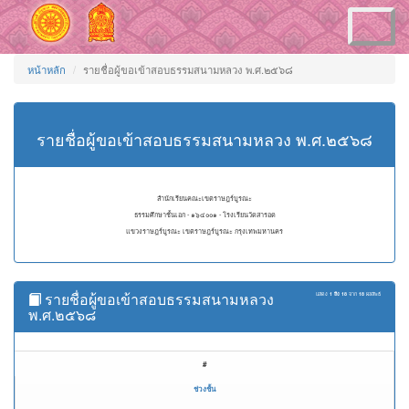
Toggle
navigation
หน้าหลัก
รายชื่อผู้ขอเข้าสอบธรรมสนามหลวง พ.ศ.๒๕๖๘
รายชื่อผู้ขอเข้าสอบธรรมสนามหลวง พ.ศ.๒๕๖๘
สำนักเรียนคณะเขตราษฎร์บูรณะ
ธรรมศึกษาชั้นเอก - ๑๖๔๐๐๑ - โรงเรียนวัดสารอด
แขวงราษฎร์บูรณะ เขตราษฎร์บูรณะ กรุงเทพมหานคร
รายชื่อผู้ขอเข้าสอบธรรมสนามหลวง
แสดง
1 ถึง 18
จาก
18
ผลลัพธ์
พ.ศ.๒๕๖๘
#
ช่วงชั้น