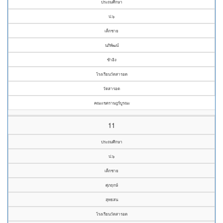
ประถมศึกษา
ป.๖
เด็กชาย
นภิพัฒน์
ขำอิง
โรงเรียนวัดสารอด
วัดสารอด
คณะเขตราษฎร์บูรณะ
11
ประถมศึกษา
ป.๖
เด็กชาย
ศุภฤกษ์
สุทธสน
โรงเรียนวัดสารอด