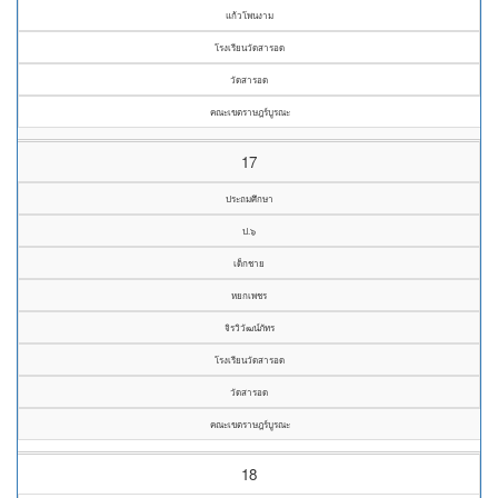
แก้วโพนงาม
โรงเรียนวัดสารอด
วัดสารอด
คณะเขตราษฎร์บูรณะ
17
ประถมศึกษา
ป.๖
เด็กชาย
หยกเพชร
จิรวิวัฒน์ภัทร
โรงเรียนวัดสารอด
วัดสารอด
คณะเขตราษฎร์บูรณะ
18