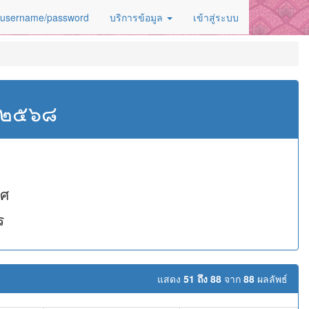
 username/password
บริการข้อมูล
เข้าสู่ระบบ
ศ.๒๕๖๘
ิศ
ร
แสดง
51 ถึง 88
จาก
88
ผลลัพธ์