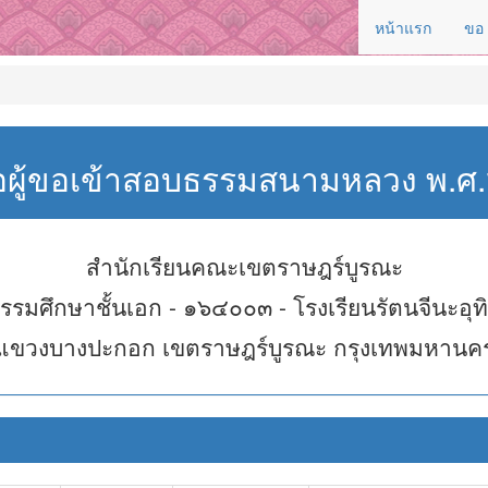
หน้าแรก
ขอ
่อผู้ขอเข้าสอบธรรมสนามหลวง พ.
สำนักเรียนคณะเขตราษฎร์บูรณะ
รรมศึกษาชั้นเอก - ๑๖๔๐๐๓ - โรงเรียนรัตนจีนะอุท
แขวงบางปะกอก เขตราษฎร์บูรณะ กรุงเทพมหานค