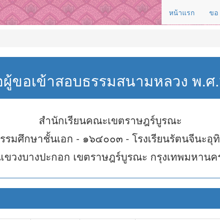
หน้าแรก
ขอ
่อผู้ขอเข้าสอบธรรมสนามหลวง พ.
สำนักเรียนคณะเขตราษฎร์บูรณะ
รรมศึกษาชั้นเอก - ๑๖๔๐๐๓ - โรงเรียนรัตนจีนะอุท
แขวงบางปะกอก เขตราษฎร์บูรณะ กรุงเทพมหานค