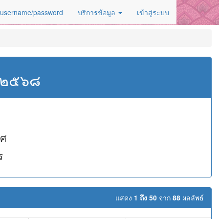
 username/password
บริการข้อมูล
เข้าสู่ระบบ
ศ.๒๕๖๘
ิศ
ร
แสดง
1 ถึง 50
จาก
88
ผลลัพธ์