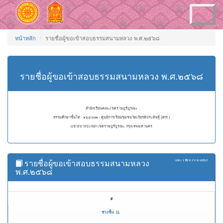
Toggle
navigation
หน้าหลัก
รายชื่อผู้ขอเข้าสอบธรรมสนามหลวง พ.ศ.๒๕๖๘
รายชื่อผู้ขอเข้าสอบธรรมสนามหลวง พ.ศ.๒๕๖๘
สำนักเรียนคณะเขตราษฎร์บูรณะ
ธรรมศึกษาชั้นโท - ๑๖๔๐๐๗ - ศูนย์การเรียนชุมชนวัดเกียรติประดิษฐ์ (สกร.)
แขวงบางปะกอก เขตราษฎร์บูรณะ กรุงเทพมหานคร
รายชื่อผู้ขอเข้าสอบธรรมสนามหลวง
แสดง
1 ถึง 6
จาก
6
ผลลัพธ์
พ.ศ.๒๕๖๘
#
ช่วงชั้น