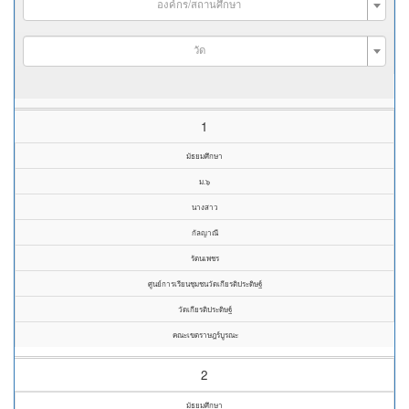
องค์กร/สถานศึกษา
วัด
1
มัธยมศึกษา
ม.๖
นางสาว
กัลญาณี
รัตนเพชร
ศูนย์การเรียนชุมชนวัดเกียรติประดิษฐ์
วัดเกียรติประดิษฐ์
คณะเขตราษฎร์บูรณะ
2
มัธยมศึกษา