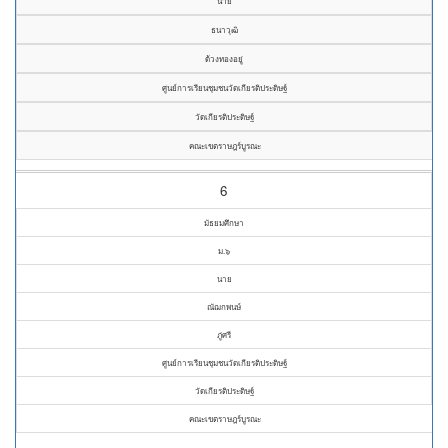
นาย
ธนาวุฒิ
ด้วงทองอยู่
ศูนย์การเรียนชุมชนวัดเกียรติประดิษฐ์
วัดเกียรติประดิษฐ์
คณะเขตราษฎร์บูรณะ
6
มัธยมศึกษา
ม.๖
นาย
ณัฌกพนษ์
ภู่ศรี
ศูนย์การเรียนชุมชนวัดเกียรติประดิษฐ์
วัดเกียรติประดิษฐ์
คณะเขตราษฎร์บูรณะ