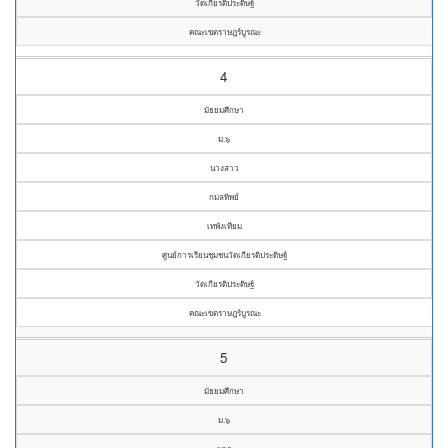
วัดเกียรติประดิษฐ์
คณะเขตราษฎร์บูรณะ
4
มัธยมศึกษา
ม.๖
นางสาว
กมลทิพย์
เทพังเทียม
ศูนย์การเรียนชุมชนวัดเกียรติประดิษฐ์
วัดเกียรติประดิษฐ์
คณะเขตราษฎร์บูรณะ
5
มัธยมศึกษา
ม.๖