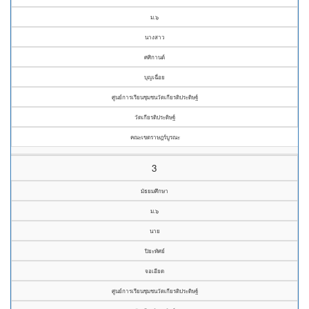
ม.๖
นางสาว
ศศิกานต์
บุญเฉื่อย
ศูนย์การเรียนชุมชนวัดเกียรติประดิษฐ์
วัดเกียรติประดิษฐ์
คณะเขตราษฎร์บูรณะ
3
มัธยมศึกษา
ม.๖
นาย
ปิยะทัศย์
จอเอียด
ศูนย์การเรียนชุมชนวัดเกียรติประดิษฐ์