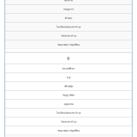
เด็กชาย
กฤษฎากร
คำทอง
โรงเรียนวัดประชาบำรุง
วัดประชาบำรุง
คณะเขตบางขุนเทียน
6
ประถมศึกษา
ป.๕
เด็กหญิง
กัญญาพัชร
บุญอบรม
โรงเรียนวัดประชาบำรุง
วัดประชาบำรุง
คณะเขตบางขุนเทียน