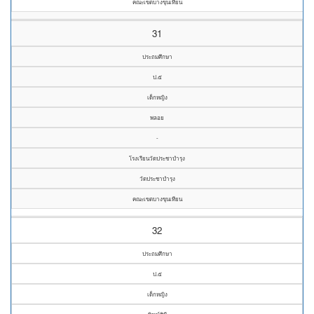
คณะเขตบางขุนเทียน
31
ประถมศึกษา
ป.๕
เด็กหญิง
พลอย
-
โรงเรียนวัดประชาบำรุง
วัดประชาบำรุง
คณะเขตบางขุนเทียน
32
ประถมศึกษา
ป.๕
เด็กหญิง