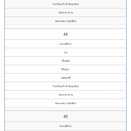
โรงเรียนแก้วขำทับอุปถัมภ์
วัดประชาบำรุง
คณะเขตบางขุนเทียน
44
ประถมศึกษา
ป.๖
เด็กหญิง
ศิริญญา
เฉลิมฤทธิ์
โรงเรียนแก้วขำทับอุปถัมภ์
วัดประชาบำรุง
คณะเขตบางขุนเทียน
45
ประถมศึกษา