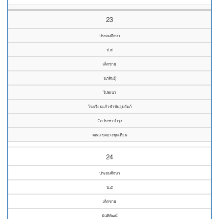
23
ประถมศึกษา
ป.๕
เด็กชาย
นภสินธุ์
ไปพเนา
โรงเรียนแก้วขำทับอุปถัมภ์
วัดประชาบำรุง
คณะเขตบางขุนเทียน
24
ประถมศึกษา
ป.๕
เด็กชาย
นันทิพัฒน์