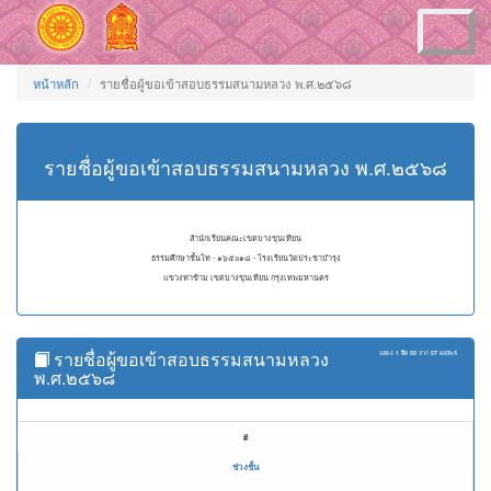
Toggle
navigation
หน้าหลัก
รายชื่อผู้ขอเข้าสอบธรรมสนามหลวง พ.ศ.๒๕๖๘
รายชื่อผู้ขอเข้าสอบธรรมสนามหลวง พ.ศ.๒๕๖๘
สำนักเรียนคณะเขตบางขุนเทียน
ธรรมศึกษาชั้นโท - ๑๖๕๐๑๘ - โรงเรียนวัดประชาบำรุง
แขวงท่าข้าม เขตบางขุนเทียน กรุงเทพมหานคร
รายชื่อผู้ขอเข้าสอบธรรมสนามหลวง
แสดง
1 ถึง 50
จาก
57
ผลลัพธ์
พ.ศ.๒๕๖๘
#
ช่วงชั้น