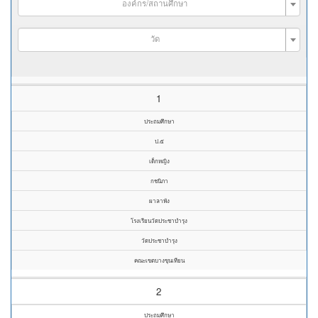
องค์กร/สถานศึกษา
วัด
1
ประถมศึกษา
ป.๕
เด็กหญิง
กชนิภา
ผาลาพัง
โรงเรียนวัดประชาบำรุง
วัดประชาบำรุง
คณะเขตบางขุนเทียน
2
ประถมศึกษา