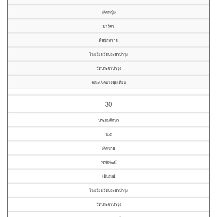
เด็กหญิง
ปาริศา
พืชผักหวาน
โรงเรียนวัดประชาบำรุง
วัดประชาบำรุง
คณะเขตบางขุนเทียน
30
ประถมศึกษา
ป.๕
เด็กชาย
พรพิพัฒน์
เย็นรัมย์
โรงเรียนวัดประชาบำรุง
วัดประชาบำรุง