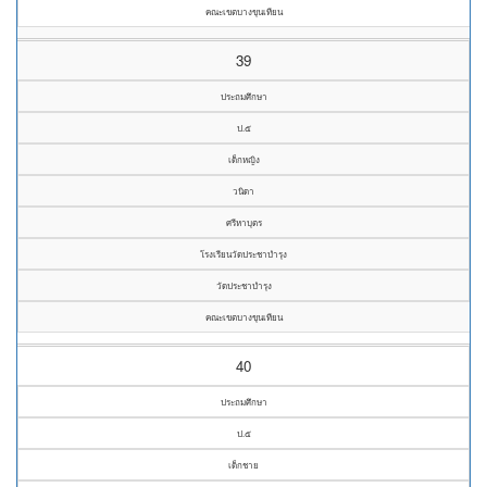
คณะเขตบางขุนเทียน
39
ประถมศึกษา
ป.๕
เด็กหญิง
วนิดา
ศรีหาบุตร
โรงเรียนวัดประชาบำรุง
วัดประชาบำรุง
คณะเขตบางขุนเทียน
40
ประถมศึกษา
ป.๕
เด็กชาย