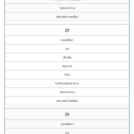
วัดประชาบำรุง
คณะเขตบางขุนเทียน
28
ประถมศึกษา
ป.๕
เด็กหญิง
ปัญญาพร
ใจโต
โรงเรียนวัดประชาบำรุง
วัดประชาบำรุง
คณะเขตบางขุนเทียน
29
ประถมศึกษา
ป.๕