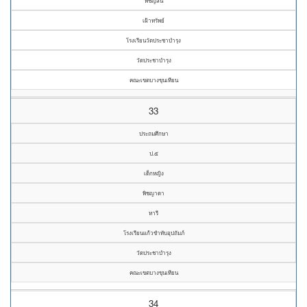
พิชญ์สินี
เฝ้าทรัพย์
โรงเรียนวัดประชาบำรุง
วัดประชาบำรุง
คณะเขตบางขุนเทียน
33
ประถมศึกษา
ป.๕
เด็กหญิง
พิชญาดา
หารี
โรงเรียนแก้วขำทับอุปถัมภ์
วัดประชาบำรุง
คณะเขตบางขุนเทียน
34