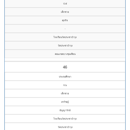
ป.๕
เด็กชาย
ศุภกิจ
-
โรงเรียนวัดประชาบำรุง
วัดประชาบำรุง
คณะเขตบางขุนเทียน
46
ประถมศึกษา
ป.๖
เด็กชาย
สรวิชญ์
ธัญญารักษ์
โรงเรียนวัดประชาบำรุง
วัดประชาบำรุง