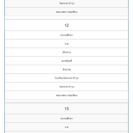
วัดประชาบำรุง
คณะเขตบางขุนเทียน
12
ประถมศึกษา
ป.๕
เด็กชาย
ณรงค์ฤทธิ์
สังธรรม
โรงเรียนวัดประชาบำรุง
วัดประชาบำรุง
คณะเขตบางขุนเทียน
13
ประถมศึกษา
ป.๕