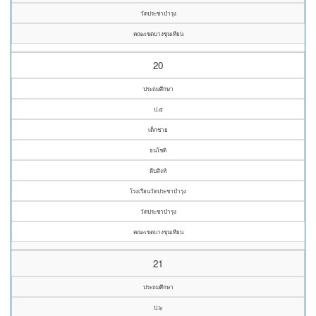
วัดประชาบำรุง
คณะเขตบางขุนเทียน
20
ประถมศึกษา
ป.๕
เด็กชาย
ธนโชติ
ตีบสิงห์
โรงเรียนวัดประชาบำรุง
วัดประชาบำรุง
คณะเขตบางขุนเทียน
21
ประถมศึกษา
ป.๖