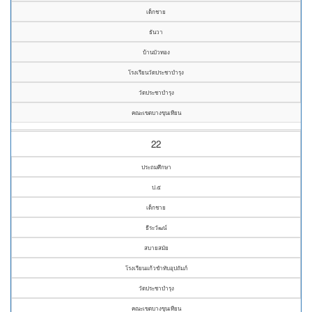
เด็กชาย
ธันวา
บ้านบัวทอง
โรงเรียนวัดประชาบำรุง
วัดประชาบำรุง
คณะเขตบางขุนเทียน
22
ประถมศึกษา
ป.๕
เด็กชาย
ธีระวัฒน์
สบายสมัย
โรงเรียนแก้วขำทับอุปถัมภ์
วัดประชาบำรุง
คณะเขตบางขุนเทียน