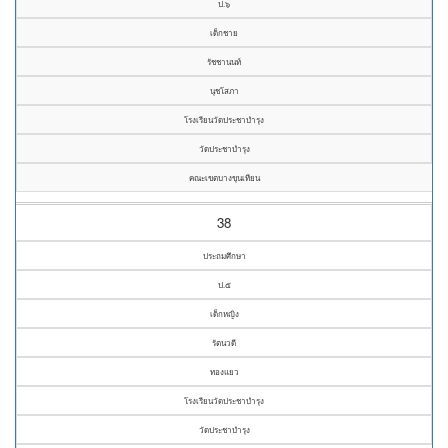
ป.๖
เด็กชาย
รัชชานนท์
นุชโสภา
โรงเรียนวัดประชาบำรุง
วัดประชาบำรุง
คณะเขตบางขุนเทียน
38
ประถมศึกษา
ป.๕
เด็กหญิง
รัตนวดี
ทองแยว
โรงเรียนวัดประชาบำรุง
วัดประชาบำรุง