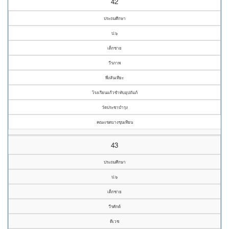
42
ประถมศึกษา
ป.๖
เด็กชาย
วีรภาพ
พึ่งสันเทียะ
โรงเรียนแก้วขำทับอุปถัมภ์
วัดประชาบำรุง
คณะเขตบางขุนเทียน
43
ประถมศึกษา
ป.๖
เด็กชาย
วีรศักด์
ดีเวช