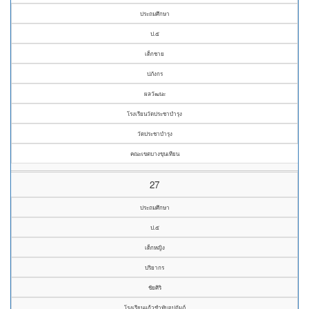
ประถมศึกษา
ป.๕
เด็กชาย
ปภังกร
ผลวัฒนะ
โรงเรียนวัดประชาบำรุง
วัดประชาบำรุง
คณะเขตบางขุนเทียน
27
ประถมศึกษา
ป.๕
เด็กหญิง
ปริยากร
ชัยศิริ
โรงเรียนแก้วขำทับอุปถัมภ์