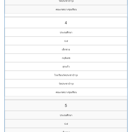
วัดประชาบำรุง
คณะเขตบางขุนเทียน
4
ประถมศึกษา
ป.๕
เด็กชาย
กฤติเดช
สุกแก้ว
โรงเรียนวัดประชาบำรุง
วัดประชาบำรุง
คณะเขตบางขุนเทียน
5
ประถมศึกษา
ป.๕