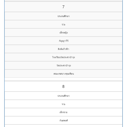
7
ประถมศึกษา
ป.๖
เด็กหญิง
กัญญาวีร์
สิงห์แก้วฟ้า
โรงเรียนวัดประชาบำรุง
วัดประชาบำรุง
คณะเขตบางขุนเทียน
8
ประถมศึกษา
ป.๖
เด็กชาย
กันตพงศ์