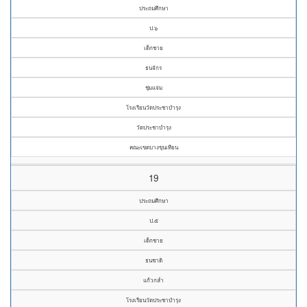
ประถมศึกษา
ป.๖
เด็กชาย
ธนจักร
ชุ่มแจ่ม
โรงเรียนวัดประชาบำรุง
วัดประชาบำรุง
คณะเขตบางขุนเทียน
19
ประถมศึกษา
ป.๕
เด็กชาย
ธนชาติ
แก้วกล่ำ
โรงเรียนวัดประชาบำรุง