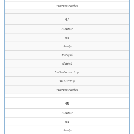
คณะเขตบางขุนเทียน
47
ประถมศึกษา
ป.๕
เด็กหญิง
สิรกาญจน์
เอื้อพิทักษ์
โรงเรียนวัดประชาบำรุง
วัดประชาบำรุง
คณะเขตบางขุนเทียน
48
ประถมศึกษา
ป.๕
เด็กหญิง