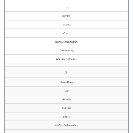
ป.๕
เด็กชาย
กนกพล
แก้วงาม
โรงเรียนวัดประชาบำรุง
วัดประชาบำรุง
คณะเขตบางขุนเทียน
3
ประถมศึกษา
ป.๕
เด็กหญิง
กมลชนก
ยางาม
โรงเรียนวัดประชาบำรุง