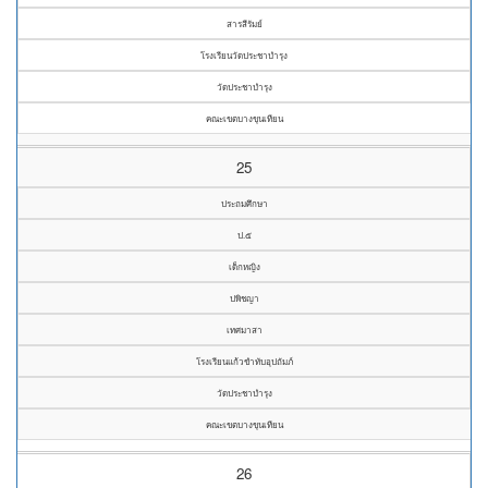
สารสีรัมย์
โรงเรียนวัดประชาบำรุง
วัดประชาบำรุง
คณะเขตบางขุนเทียน
25
ประถมศึกษา
ป.๕
เด็กหญิง
ปพิชญา
เทศมาสา
โรงเรียนแก้วขำทับอุปถัมภ์
วัดประชาบำรุง
คณะเขตบางขุนเทียน
26