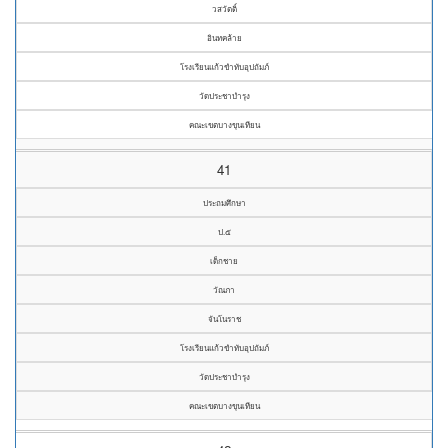
วสวัตติ์
อินทคล้าย
โรงเรียนแก้วขำทับอุปถัมภ์
วัดประชาบำรุง
คณะเขตบางขุนเทียน
41
ประถมศึกษา
ป.๕
เด็กชาย
วัณภา
จันโนราช
โรงเรียนแก้วขำทับอุปถัมภ์
วัดประชาบำรุง
คณะเขตบางขุนเทียน