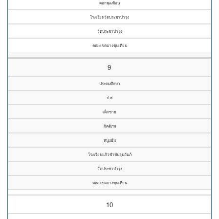
ดอกพุฒซ้อน
โรงเรียนวัดประชาบำรุง
วัดประชาบำรุง
คณะเขตบางขุนเทียน
9
ประถมศึกษา
ป.๕
เด็กชาย
กิตติภพ
หนูแย้ม
โรงเรียนแก้วขำทับอุปถัมภ์
วัดประชาบำรุง
คณะเขตบางขุนเทียน
10