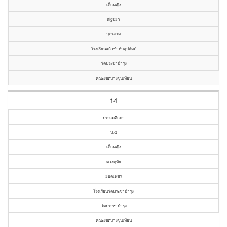
เด็กหญิง
ณัฐชยา
บุตรงาม
โรงเรียนแก้วขำทับอุปถัมภ์
วัดประชาบำรุง
คณะเขตบางขุนเทียน
14
ประถมศึกษา
ป.๕
เด็กหญิง
ดวงฤทัย
ยอดเพชร
โรงเรียนวัดประชาบำรุง
วัดประชาบำรุง
คณะเขตบางขุนเทียน