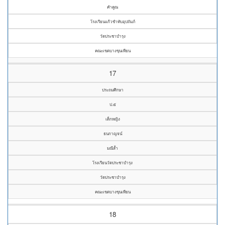
คำคูณ
โรงเรียนแก้วขำทับอุปถัมภ์
วัดประชาบำรุง
คณะเขตบางขุนเทียน
17
ประถมศึกษา
ป.๕
เด็กหญิง
ธนกาญจน์
มณีล้ำ
โรงเรียนวัดประชาบำรุง
วัดประชาบำรุง
คณะเขตบางขุนเทียน
18