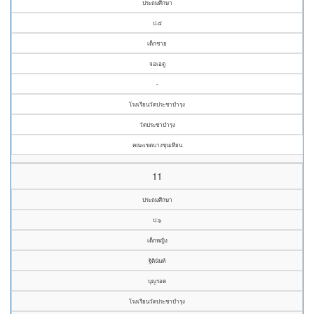
ประถมศึกษา
ป.๕
เด็กชาย
จอเอตู
-
โรงเรียนวัดประชาบำรุง
วัดประชาบำรุง
คณะเขตบางขุนเทียน
11
ประถมศึกษา
ป.๖
เด็กหญิง
ฐิตินันท์
บุญรอด
โรงเรียนวัดประชาบำรุง