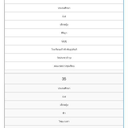
ประถมศึกษา
ป.๕
เด็กหญิง
พิริญา
บุญฟู
โรงเรียนแก้วขำทับอุปถัมภ์
วัดประชาบำรุง
คณะเขตบางขุนเทียน
35
ประถมศึกษา
ป.๕
เด็กหญิง
ฟ้า
ไชยะวงสา