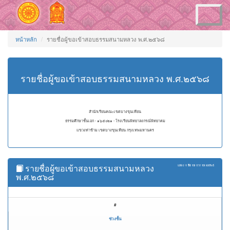
Toggle
navigation
หน้าหลัก
รายชื่อผู้ขอเข้าสอบธรรมสนามหลวง พ.ศ.๒๕๖๘
รายชื่อผู้ขอเข้าสอบธรรมสนามหลวง พ.ศ.๒๕๖๘
สำนักเรียนคณะเขตบางขุนเทียน
ธรรมศึกษาชั้นเอก - ๑๖๕๐๒๑ - โรงเรียนพิทยาลงกรณ์พิทยาคม
แขวงท่าข้าม เขตบางขุนเทียน กรุงเทพมหานคร
รายชื่อผู้ขอเข้าสอบธรรมสนามหลวง
แสดง
1 ถึง 19
จาก
19
ผลลัพธ์
พ.ศ.๒๕๖๘
#
ช่วงชั้น