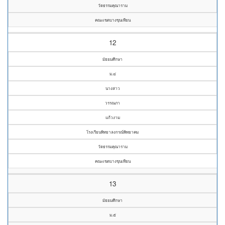
วัดธรรมคุณาราม
คณะเขตบางขุนเทียน
12
มัธยมศึกษา
ม.๔
นางสาว
วรรณภา
แก้วงาม
โรงเรียนพิทยาลงกรณ์พิทยาคม
วัดธรรมคุณาราม
คณะเขตบางขุนเทียน
13
มัธยมศึกษา
ม.๕