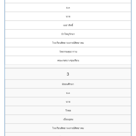
ม.๓
นาย
เมธาสิทธิ์
บัวใหญ่รักษา
โรงเรียนพิทยาลงกรณ์พิทยาคม
วัดธรรมคุณาราม
คณะเขตบางขุนเทียน
3
มัธยมศึกษา
ม.๓
นาย
วีรพล
เอี่ยมอุดม
โรงเรียนพิทยาลงกรณ์พิทยาคม