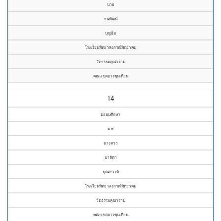
นาย
ธนพัฒน์
บุญอิ่ม
โรงเรียนพิทยาลงกรณ์พิทยาคม
วัดธรรมคุณาราม
คณะเขตบางขุนเทียน
14
มัธยมศึกษา
ม.๕
นางสาว
ปาลิตา
บุตตะวงค์
โรงเรียนพิทยาลงกรณ์พิทยาคม
วัดธรรมคุณาราม
คณะเขตบางขุนเทียน