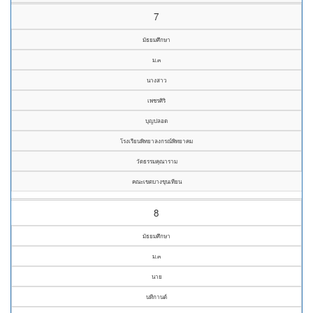
7
มัธยมศึกษา
ม.๓
นางสาว
เพชรศิริ
บุญปลอด
โรงเรียนพิทยาลงกรณ์พิทยาคม
วัดธรรมคุณาราม
คณะเขตบางขุนเทียน
8
มัธยมศึกษา
ม.๓
นาย
นทีกานต์