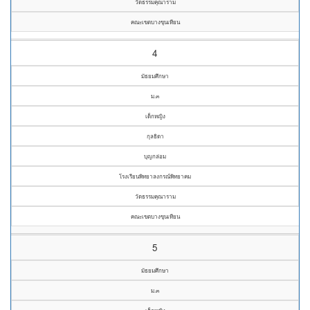
วัดธรรมคุณาราม
คณะเขตบางขุนเทียน
4
มัธยมศึกษา
ม.๓
เด็กหญิง
กุลธิดา
บุญกล่อม
โรงเรียนพิทยาลงกรณ์พิทยาคม
วัดธรรมคุณาราม
คณะเขตบางขุนเทียน
5
มัธยมศึกษา
ม.๓