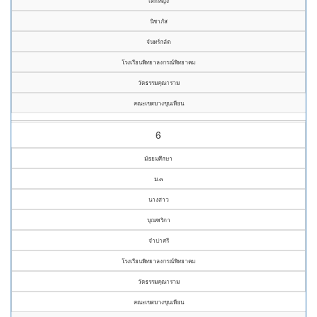
เด็กหญิง
นิชาภัส
จันทร์กลัด
โรงเรียนพิทยาลงกรณ์พิทยาคม
วัดธรรมคุณาราม
คณะเขตบางขุนเทียน
6
มัธยมศึกษา
ม.๓
นางสาว
บุณฑริกา
จำปาศรี
โรงเรียนพิทยาลงกรณ์พิทยาคม
วัดธรรมคุณาราม
คณะเขตบางขุนเทียน