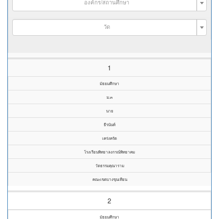
องค์กร/สถานศึกษา
วัด
1
มัธยมศึกษา
ม.๓
นาย
ธีรนันท์
เคร่งครัด
โรงเรียนพิทยาลงกรณ์พิทยาคม
วัดธรรมคุณาราม
คณะเขตบางขุนเทียน
2
มัธยมศึกษา