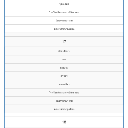
บุตตะไมย์
โรงเรียนพิทยาลงกรณ์พิทยาคม
วัดธรรมคุณาราม
คณะเขตบางขุนเทียน
17
มัธยมศึกษา
ม.๕
นางสาว
สาวิตรี
สุทธนะไตร
โรงเรียนพิทยาลงกรณ์พิทยาคม
วัดธรรมคุณาราม
คณะเขตบางขุนเทียน
18