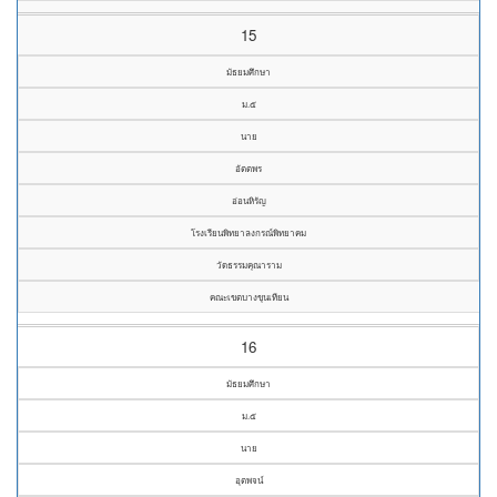
15
มัธยมศึกษา
ม.๕
นาย
อัตตพร
อ่อนหิรัญ
โรงเรียนพิทยาลงกรณ์พิทยาคม
วัดธรรมคุณาราม
คณะเขตบางขุนเทียน
16
มัธยมศึกษา
ม.๕
นาย
อุตพจน์