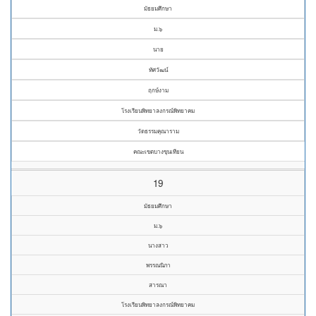
มัธยมศึกษา
ม.๖
นาย
ทัศวัฒน์
ฤกษ์งาม
โรงเรียนพิทยาลงกรณ์พิทยาคม
วัดธรรมคุณาราม
คณะเขตบางขุนเทียน
19
มัธยมศึกษา
ม.๖
นางสาว
พรรณนิภา
สารณา
โรงเรียนพิทยาลงกรณ์พิทยาคม