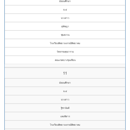
มัธยมศึกษา
ม.๔
นางสาว
สุพัชญา
พุ่มสงวน
โรงเรียนพิทยาลงกรณ์พิทยาคม
วัดธรรมคุณาราม
คณะเขตบางขุนเทียน
11
มัธยมศึกษา
ม.๔
นางสาว
ฐิชานันท์
แพงพิสาร
โรงเรียนพิทยาลงกรณ์พิทยาคม