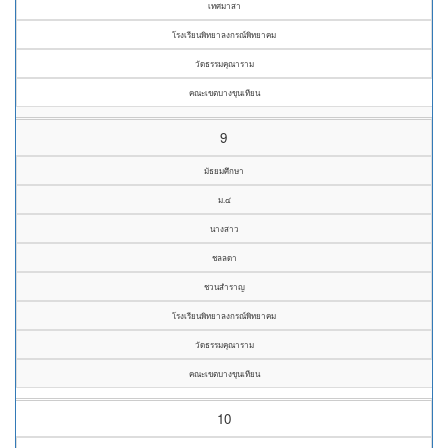
เทศมาสา
โรงเรียนพิทยาลงกรณ์พิทยาคม
วัดธรรมคุณาราม
คณะเขตบางขุนเทียน
9
มัธยมศึกษา
ม.๔
นางสาว
ชลลดา
ชวนสำราญ
โรงเรียนพิทยาลงกรณ์พิทยาคม
วัดธรรมคุณาราม
คณะเขตบางขุนเทียน
10