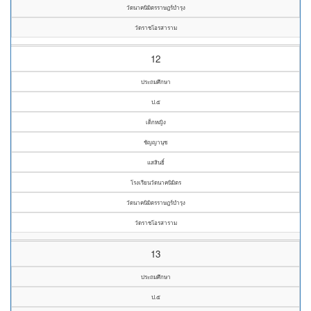
วัดนาคนิมิตรราษฎร์บำรุง
วัดราชโอรสาราม
12
ประถมศึกษา
ป.๕
เด็กหญิง
ชัญญานุช
แสสินธิ์
โรงเรียนวัดนาคนิมิตร
วัดนาคนิมิตรราษฎร์บำรุง
วัดราชโอรสาราม
13
ประถมศึกษา
ป.๕