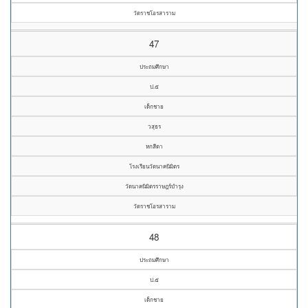
วัดราชโอรสาราม
47
ประถมศึกษา
ป.๕
เด็กชาย
วสุธร
หกสีดา
โรงเรียนวัดนาคนิมิตร
วัดนาคนิมิตรราษฎร์บำรุง
วัดราชโอรสาราม
48
ประถมศึกษา
ป.๕
เด็กชาย