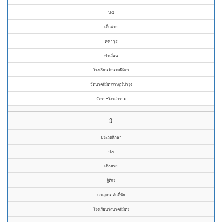
ป.๕
เด็กชาย
คฑาวุธ
คำเถื่อน
โรงเรียนวัดนาคนิมิตร
วัดนาคนิมิตรราษฎร์บำรุง
วัดราชโอรสาราม
3
ประถมศึกษา
ป.๕
เด็กชาย
ฐิติกร
กาญจนาศักดิ์ชัย
โรงเรียนวัดนาคนิมิตร