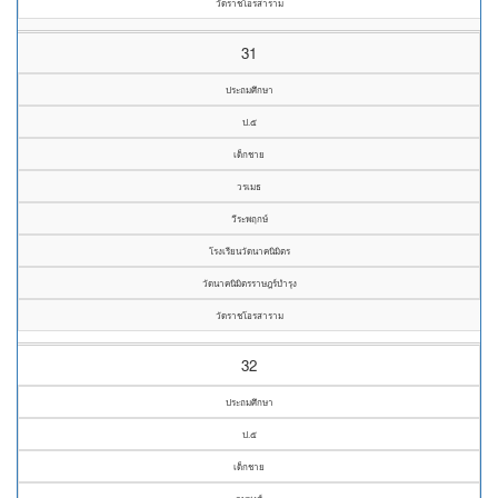
วัดราชโอรสาราม
31
ประถมศึกษา
ป.๕
เด็กชาย
วรเมธ
วีระพฤกษ์
โรงเรียนวัดนาคนิมิตร
วัดนาคนิมิตรราษฎร์บำรุง
วัดราชโอรสาราม
32
ประถมศึกษา
ป.๕
เด็กชาย