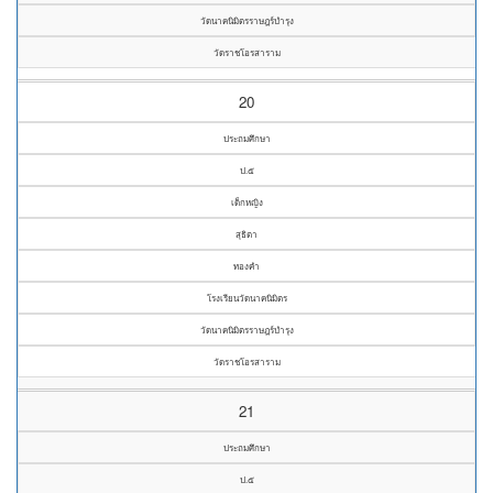
วัดนาคนิมิตรราษฎร์บำรุง
วัดราชโอรสาราม
20
ประถมศึกษา
ป.๕
เด็กหญิง
สุธิตา
ทองคำ
โรงเรียนวัดนาคนิมิตร
วัดนาคนิมิตรราษฎร์บำรุง
วัดราชโอรสาราม
21
ประถมศึกษา
ป.๕