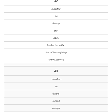
42
ประถมศึกษา
ป.๕
เด็กหญิง
อริสา
มณีม่วง
โรงเรียนวัดนาคนิมิตร
วัดนาคนิมิตรราษฎร์บำรุง
วัดราชโอรสาราม
43
ประถมศึกษา
ป.๕
เด็กชาย
กนกพงศ์
คณะบุตร