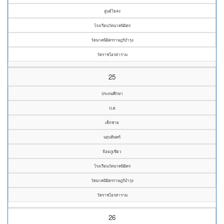
สูนย์ไธสง
โรงเรียนวัดนาคนิมิตร
วัดนาคนิมิตรราษฎร์บำรุง
วัดราชโอรสาราม
25
ประถมศึกษา
ป.๕
เด็กชาย
นฤบดินทร์
จ้อยภูเขียว
โรงเรียนวัดนาคนิมิตร
วัดนาคนิมิตรราษฎร์บำรุง
วัดราชโอรสาราม
26