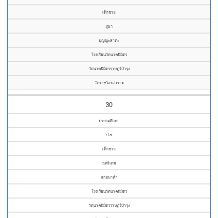
เด็กชาย
ภูผา
บุญญะสาตะ
โรงเรียนวัดนาคนิมิตร
วัดนาคนิมิตรราษฎร์บำรุง
วัดราชโอรสาราม
30
ประถมศึกษา
ป.๕
เด็กชาย
ฤทธิเดช
แก่นนาคำ
โรงเรียนวัดนาคนิมิตร
วัดนาคนิมิตรราษฎร์บำรุง