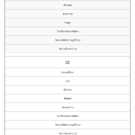
เด็กหญิง
อัจฉราพร
จันพูล
โรงเรียนวัดนาคนิมิตร
วัดนาคนิมิตรราษฎร์บำรุง
วัดราชโอรสาราม
22
ประถมศึกษา
ป.๕
เด็กชาย
ชิติพัทธ์
ขอจุลกลาง
โรงเรียนวัดนาคนิมิตร
วัดนาคนิมิตรราษฎร์บำรุง
วัดราชโอรสาราม