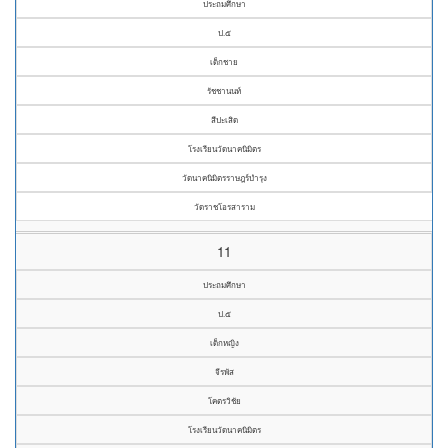
ประถมศึกษา
ป.๕
เด็กชาย
รัชชานนท์
สีปะเสิด
โรงเรียนวัดนาคนิมิตร
วัดนาคนิมิตรราษฎร์บำรุง
วัดราชโอรสาราม
11
ประถมศึกษา
ป.๕
เด็กหญิง
จีรพัส
โคตรวิชัย
โรงเรียนวัดนาคนิมิตร