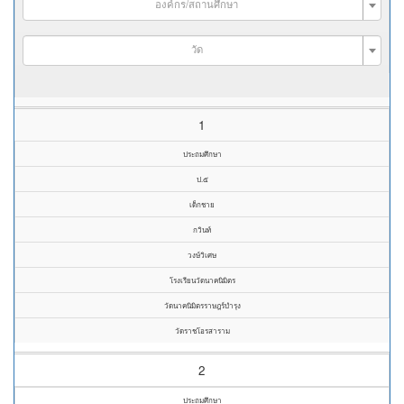
องค์กร/สถานศึกษา
วัด
1
ประถมศึกษา
ป.๕
เด็กชาย
กวินท์
วงษ์วิเศษ
โรงเรียนวัดนาคนิมิตร
วัดนาคนิมิตรราษฎร์บำรุง
วัดราชโอรสาราม
2
ประถมศึกษา