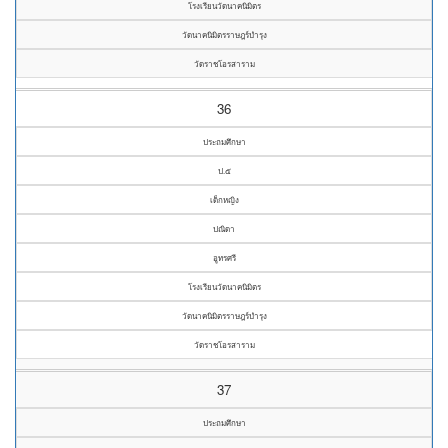
โรงเรียนวัดนาคนิมิตร
วัดนาคนิมิตรราษฎร์บำรุง
วัดราชโอรสาราม
36
ประถมศึกษา
ป.๕
เด็กหญิง
ปณิดา
อูทรศรี
โรงเรียนวัดนาคนิมิตร
วัดนาคนิมิตรราษฎร์บำรุง
วัดราชโอรสาราม
37
ประถมศึกษา