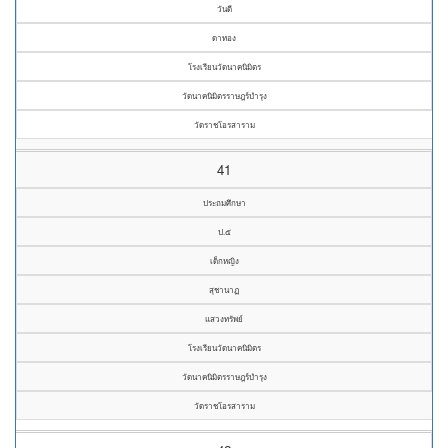
วันดี
ดาทอง
โรงเรียนวัดนาคนิมิตร
วัดนาคนิมิตรราษฎร์บำรุง
วัดราชโอรสาราม
41
ประถมศึกษา
ป.๕
เด็กหญิง
สุชานาฏ
แสวงทรัพย์
โรงเรียนวัดนาคนิมิตร
วัดนาคนิมิตรราษฎร์บำรุง
วัดราชโอรสาราม