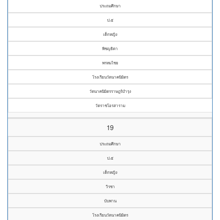
ประถมศึกษา
ป.๕
เด็กหญิง
พิชญธิดา
พรหมไชย
โรงเรียนวัดนาคนิมิตร
วัดนาคนิมิตรราษฎร์บำรุง
วัดราชโอรสาราม
19
ประถมศึกษา
ป.๕
เด็กหญิง
วิรชา
บับพาน
โรงเรียนวัดนาคนิมิตร