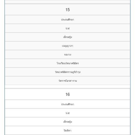
15
ประถมศึกษา
ป.๕
เด็กหญิง
เบญญาภา
จองวง
โรงเรียนวัดนาคนิมิตร
วัดนาคนิมิตรราษฎร์บำรุง
วัดราชโอรสาราม
16
ประถมศึกษา
ป.๕
เด็กหญิง
ปิยธิดา