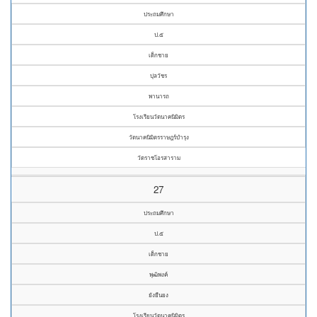
ประถมศึกษา
ป.๕
เด็กชาย
ปุลวัชร
พานารถ
โรงเรียนวัดนาคนิมิตร
วัดนาคนิมิตรราษฎร์บำรุง
วัดราชโอรสาราม
27
ประถมศึกษา
ป.๕
เด็กชาย
พุฒิพงค์
ยังยืนยง
โรงเรียนวัดนาคนิมิตร