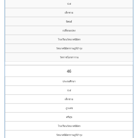
ป.๕
เด็กชาย
นิพนธ์
เปลี่ยนแปลง
โรงเรียนวัดนาคนิมิตร
วัดนาคนิมิตรราษฎร์บำรุง
วัดราชโอรสาราม
46
ประถมศึกษา
ป.๕
เด็กชาย
ภูวเดช
ศรีสุข
โรงเรียนวัดนาคนิมิตร
วัดนาคนิมิตรราษฎร์บำรุง