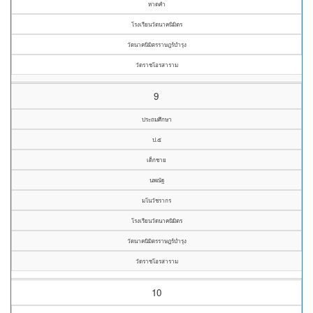
หาดคำ
โรงเรียนวัดนาคนิมิตร
วัดนาคนิมิตรราษฎร์บำรุง
วัดราชโอรสาราม
9
ประถมศึกษา
ป.๕
เด็กชาย
นพณัฐ
มโนวัชรากร
โรงเรียนวัดนาคนิมิตร
วัดนาคนิมิตรราษฎร์บำรุง
วัดราชโอรสาราม
10