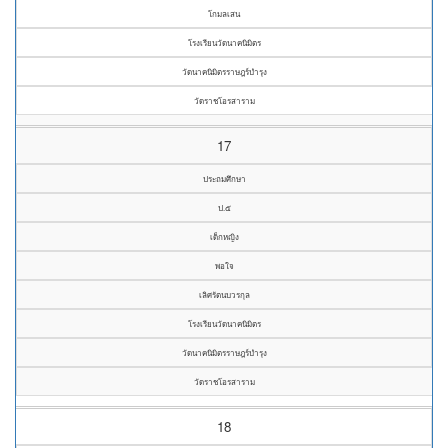
โกมลเสน
โรงเรียนวัดนาคนิมิตร
วัดนาคนิมิตรราษฎร์บำรุง
วัดราชโอรสาราม
17
ประถมศึกษา
ป.๕
เด็กหญิง
พอใจ
เลิศรัตนบวรกุล
โรงเรียนวัดนาคนิมิตร
วัดนาคนิมิตรราษฎร์บำรุง
วัดราชโอรสาราม
18