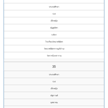
ประถมศึกษา
ป.๕
เด็กหญิง
ณัฏฐณิชา
วงลิลา
โรงเรียนวัดนาคนิมิตร
วัดนาคนิมิตรราษฎร์บำรุง
วัดราชโอรสาราม
35
ประถมศึกษา
ป.๕
เด็กหญิง
ณัฐกานต์
นุชชาชน