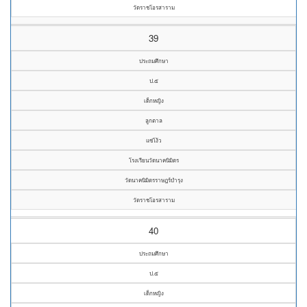
วัดราชโอรสาราม
39
ประถมศึกษา
ป.๕
เด็กหญิง
ลูกตาล
แซ่โง้ว
โรงเรียนวัดนาคนิมิตร
วัดนาคนิมิตรราษฎร์บำรุง
วัดราชโอรสาราม
40
ประถมศึกษา
ป.๕
เด็กหญิง