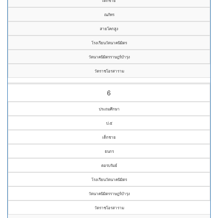
เด็กชาย
ณภัทร
สายโคกสูง
โรงเรียนวัดนาคนิมิตร
วัดนาคนิมิตรราษฎร์บำรุง
วัดราชโอรสาราม
6
ประถมศึกษา
ป.๕
เด็กชาย
ธนกร
ตอรบรัมย์
โรงเรียนวัดนาคนิมิตร
วัดนาคนิมิตรราษฎร์บำรุง
วัดราชโอรสาราม