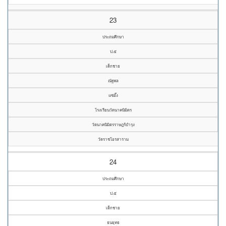
23
ประถมศึกษา
ป.๕
เด็กชาย
ณัฐพล
แซ่อั๊ง
โรงเรียนวัดนาคนิมิตร
วัดนาคนิมิตรราษฎร์บำรุง
วัดราชโอรสาราม
24
ประถมศึกษา
ป.๕
เด็กชาย
ธนยุทธ