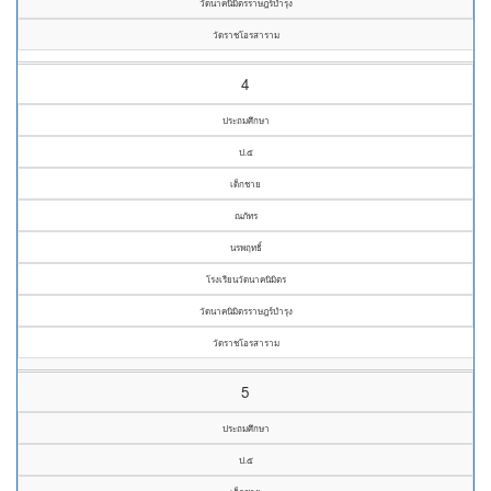
วัดนาคนิมิตรราษฎร์บำรุง
วัดราชโอรสาราม
4
ประถมศึกษา
ป.๕
เด็กชาย
ณภัทร
นรพฤทธิ์
โรงเรียนวัดนาคนิมิตร
วัดนาคนิมิตรราษฎร์บำรุง
วัดราชโอรสาราม
5
ประถมศึกษา
ป.๕