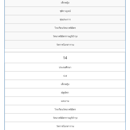
เด็กหญิง
ชุติกาญจน์
หุ่นประการ
โรงเรียนวัดนาคนิมิตร
วัดนาคนิมิตรราษฎร์บำรุง
วัดราชโอรสาราม
14
ประถมศึกษา
ป.๕
เด็กหญิง
ณัฐณิชา
แสงงาม
โรงเรียนวัดนาคนิมิตร
วัดนาคนิมิตรราษฎร์บำรุง
วัดราชโอรสาราม