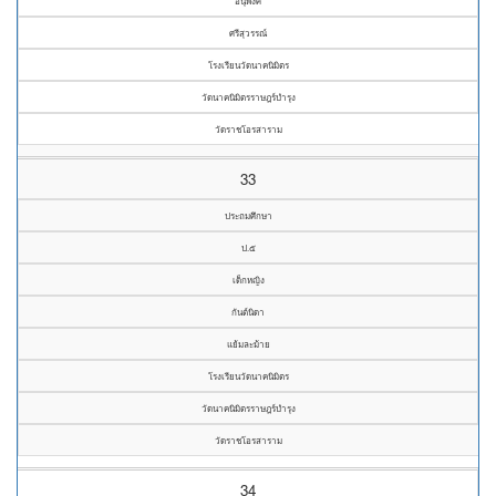
อนุพงศ์
ศรีสุวรรณ์
โรงเรียนวัดนาคนิมิตร
วัดนาคนิมิตรราษฎร์บำรุง
วัดราชโอรสาราม
33
ประถมศึกษา
ป.๕
เด็กหญิง
กันต์นิดา
แย้มละม้าย
โรงเรียนวัดนาคนิมิตร
วัดนาคนิมิตรราษฎร์บำรุง
วัดราชโอรสาราม
34