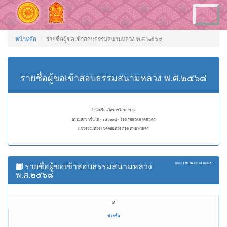
Toggle
navigation
หน้าหลัก
รายชื่อผู้ขอเข้าสอบธรรมสนามหลวง พ.ศ.๒๕๖๘
รายชื่อผู้ขอเข้าสอบธรรมสนามหลวง พ.ศ.๒๕๖๘
สำนักเรียนวัดราชโอรสาราม
ธรรมศึกษาชั้นโท - ๑๖๖๐๐๘ - โรงเรียนวัดนาคนิมิตร
แขวงจอมทอง เขตจอมทอง กรุงเทพมหานคร
รายชื่อผู้ขอเข้าสอบธรรมสนามหลวง
แสดง
1 ถึง 50
จาก
81
ผลลัพธ์
พ.ศ.๒๕๖๘
#
ช่วงชั้น