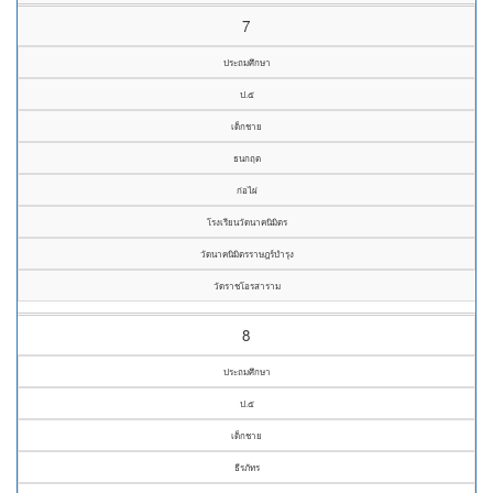
7
ประถมศึกษา
ป.๕
เด็กชาย
ธนกฤต
ก่อไผ่
โรงเรียนวัดนาคนิมิตร
วัดนาคนิมิตรราษฎร์บำรุง
วัดราชโอรสาราม
8
ประถมศึกษา
ป.๕
เด็กชาย
ธีรภัทร