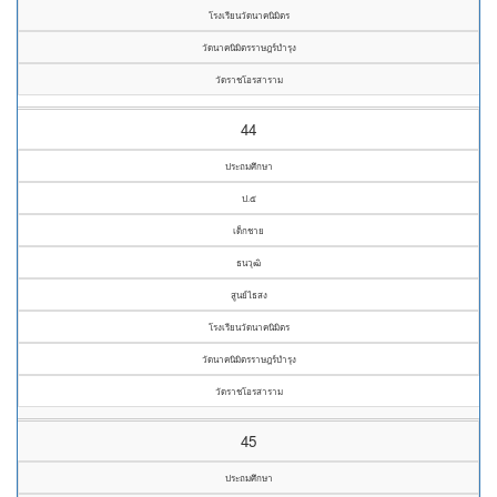
โรงเรียนวัดนาคนิมิตร
วัดนาคนิมิตรราษฎร์บำรุง
วัดราชโอรสาราม
44
ประถมศึกษา
ป.๕
เด็กชาย
ธนวุฒิ
สูนย์ไธสง
โรงเรียนวัดนาคนิมิตร
วัดนาคนิมิตรราษฎร์บำรุง
วัดราชโอรสาราม
45
ประถมศึกษา