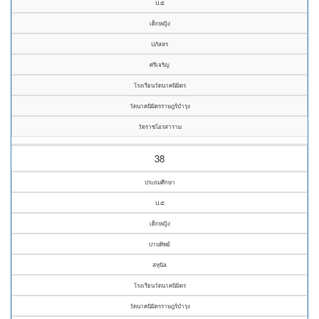
ป.๕
เด็กหญิง
ปภัสสร
ศรีเจริญ
โรงเรียนวัดนาคนิมิตร
วัดนาคนิมิตรราษฎร์บำรุง
วัดราชโอรสาราม
38
ประถมศึกษา
ป.๕
เด็กหญิง
ปานทิพย์
สหุนิล
โรงเรียนวัดนาคนิมิตร
วัดนาคนิมิตรราษฎร์บำรุง