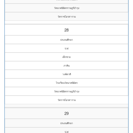
วัดนาคนิมิตรราษฎร์บำรุง
วัดราชโอรสาราม
28
ประถมศึกษา
ป.๕
เด็กชาย
ภาคิน
วงค์ตาดี
โรงเรียนวัดนาคนิมิตร
วัดนาคนิมิตรราษฎร์บำรุง
วัดราชโอรสาราม
29
ประถมศึกษา
ป.๕