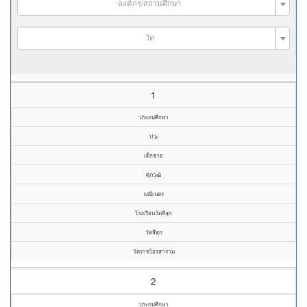
องค์กร/สถานศึกษา
วัด
1
ประถมศึกษา
ป.๖
เด็กชาย
ศุภวุฒิ
มณีเนตร
โรงเรียนวัดสีสุก
วัดสีสุก
วัดราชโอรสาราม
2
ประถมศึกษา