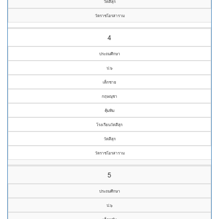
วัดสีสุก
วัดราชโอรสาราม
4
ประถมศึกษา
ป.๖
เด็กชาย
กฤษณุชา
คุ้มทิม
โรงเรียนวัดสีสุก
วัดสีสุก
วัดราชโอรสาราม
5
ประถมศึกษา
ป.๖