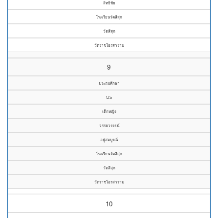
สิทธิชัย
โรงเรียนวัดสีสุก
วัดสีสุก
วัดราชโอรสาราม
9
ประถมศึกษา
ป.๖
เด็กหญิง
จรรยวรรธน์
อยู่สมบูรณ์
โรงเรียนวัดสีสุก
วัดสีสุก
วัดราชโอรสาราม
10