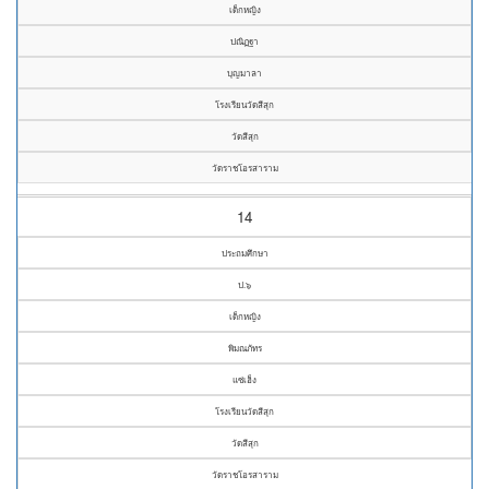
เด็กหญิง
ปณิฏฐา
บุญมาลา
โรงเรียนวัดสีสุก
วัดสีสุก
วัดราชโอรสาราม
14
ประถมศึกษา
ป.๖
เด็กหญิง
พิมณภัทร
แซ่เฮ็ง
โรงเรียนวัดสีสุก
วัดสีสุก
วัดราชโอรสาราม