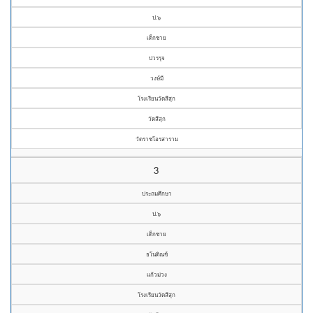
ป.๖
เด็กชาย
ปวรรุจ
วงษ์มี
โรงเรียนวัดสีสุก
วัดสีสุก
วัดราชโอรสาราม
3
ประถมศึกษา
ป.๖
เด็กชาย
ธโนติณช์
แก้วม่วง
โรงเรียนวัดสีสุก