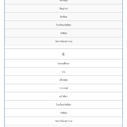
เด็กหญิง
อิษฎาอร
ลิบน้อย
โรงเรียนวัดสีสุก
วัดสีสุก
วัดราชโอรสาราม
6
ประถมศึกษา
ป.๖
เด็กหญิง
วราภรณ์
แก้วศิลา
โรงเรียนวัดสีสุก
วัดสีสุก
วัดราชโอรสาราม