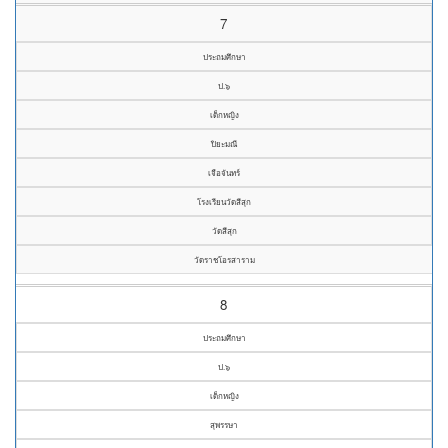
7
ประถมศึกษา
ป.๖
เด็กหญิง
ปิยะมณี
เจือจันทร์
โรงเรียนวัดสีสุก
วัดสีสุก
วัดราชโอรสาราม
8
ประถมศึกษา
ป.๖
เด็กหญิง
สุพรรษา