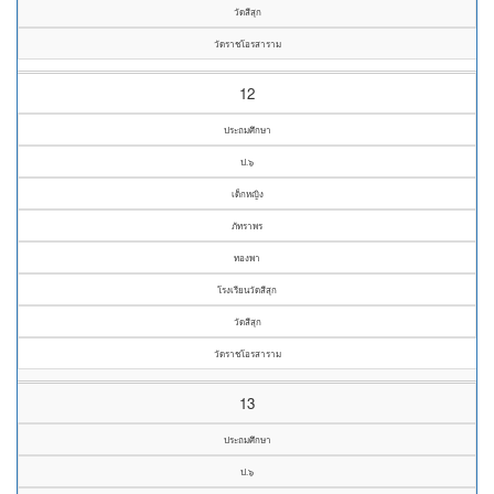
วัดสีสุก
วัดราชโอรสาราม
12
ประถมศึกษา
ป.๖
เด็กหญิง
ภัทราพร
ทองพา
โรงเรียนวัดสีสุก
วัดสีสุก
วัดราชโอรสาราม
13
ประถมศึกษา
ป.๖