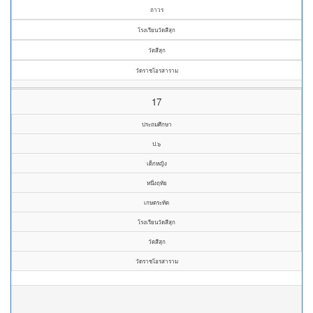
ถาวร
โรงเรียนวัดสีสุก
วัดสีสุก
วัดราชโอรสาราม
17
ประถมศึกษา
ป.๖
เด็กหญิง
หนึ่งฤทัย
เกษตระทัต
โรงเรียนวัดสีสุก
วัดสีสุก
วัดราชโอรสาราม