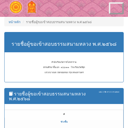
Toggle
navigation
หน้าหลัก
รายชื่อผู้ขอเข้าสอบธรรมสนามหลวง พ.ศ.๒๕๖๘
รายชื่อผู้ขอเข้าสอบธรรมสนามหลวง พ.ศ.๒๕๖๘
สำนักเรียนวัดราชโอรสาราม
ธรรมศึกษาชั้นเอก - ๑๖๖๐๑๑ - โรงเรียนวัดสีสุก
แขวงบางมด เขตจอมทอง กรุงเทพมหานคร
รายชื่อผู้ขอเข้าสอบธรรมสนามหลวง
แสดง
1 ถึง 17
จาก
17
ผลลัพธ์
พ.ศ.๒๕๖๘
#
ช่วงชั้น