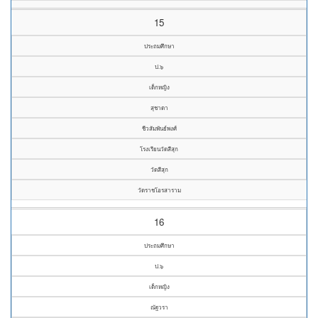
15
ประถมศึกษา
ป.๖
เด็กหญิง
สุชาดา
ชีวสัมพันธ์พงศ์
โรงเรียนวัดสีสุก
วัดสีสุก
วัดราชโอรสาราม
16
ประถมศึกษา
ป.๖
เด็กหญิง
ณัฐวรา