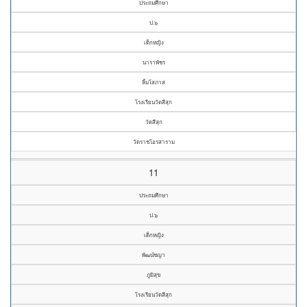
ประถมศึกษา
ป.๖
เด็กหญิง
นาราพัชร
ลิ้มโสภาส
โรงเรียนวัดสีสุก
วัดสีสุก
วัดราชโอรสาราม
11
ประถมศึกษา
ป.๖
เด็กหญิง
พัฒน์ชญา
ภูมิสุข
โรงเรียนวัดสีสุก